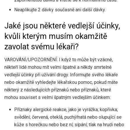
Neaplikujte 2 dávky současně ani další dávky.
Jaké jsou některé vedlejší účinky,
kvůli kterým musím okamžitě
zavolat svému lékaři?
VAROVÁNÍ/UPOZORNĚNÍ: I když to může být vzácné,
někteří lidé mohou mít velmi špatné a někdy smrtelné
vedlejší účinky při užívání drogy. Informujte svého lékaře
nebo okamžitě vyhledejte lékařskou pomoc, pokud máte
některý z následujících příznaků nebo příznaků, které
mohou souviset s velmi špatným vedlejším účinkem:
Příznaky alergické reakce, jako je vyrážka; kopřivka;
svědění; červená, oteklá, puchýřnatá nebo olupující se
kůže s horečkou nebo bez ní; sípání; tlak na hrudi nebo