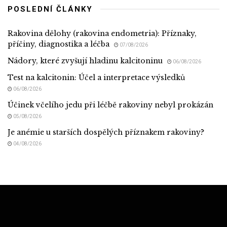
POSLEDNÍ ČLÁNKY
Rakovina dělohy (rakovina endometria): Příznaky,
příčiny, diagnostika a léčba
07/08/2026
Nádory, které zvyšují hladinu kalcitoninu
06/08/2026
Test na kalcitonin: Účel a interpretace výsledků
06/08/2026
Účinek včelího jedu při léčbě rakoviny nebyl prokázán
05/08/2026
Je anémie u starších dospělých příznakem rakoviny?
04/08/2026