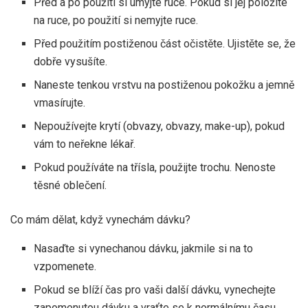
Před a po použití si umyjte ruce. Pokud si jej položíte
na ruce, po použití si nemyjte ruce.
Před použitím postiženou část očistěte. Ujistěte se, že
dobře vysušíte.
Naneste tenkou vrstvu na postiženou pokožku a jemně
vmasírujte.
Nepoužívejte krytí (obvazy, obvazy, make-up), pokud
vám to neřekne lékař.
Pokud používáte na třísla, použijte trochu. Nenoste
těsné oblečení.
Co mám dělat, když vynechám dávku?
Nasaďte si vynechanou dávku, jakmile si na to
vzpomenete.
Pokud se blíží čas pro vaši další dávku, vynechejte
zapomenutou dávku a vraťte se k normálnímu času.