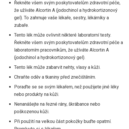
Řekněte všem svým poskytovatelům zdravotní péče,
že užíváte Alcortin A (jodochinol a hydrokortizonový
gel). To zahrnuje vaše lékaře, sestry, lékárníky a
zubaře.
Tento lék může ovlivnit některé laboratorní testy.
Řekněte všem svým poskytovatelům zdravotní péče a
laboratorním pracovníkům, že užíváte Alcortin A
(jodochinol a hydrokortizonový gel).
Tento lék může zabarvit nehty, vlasy a kůži.
Chraňte oděv a tkaniny před znečištěním.
Poraďte se se svým lékařem, než použijete jiné léky
nebo produkty na kůži.
Nenanášejte na řezné rány, škrábance nebo
poškozenou kůži.
Při použití na velkou část pokožky buďte opatrní.
Promluvte si s lékařem.