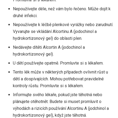
Nepoužívejte déle, než vám bylo řečeno. Může dojít k
druhé infekci.
Nepoužívejte k léčbě plenkové vyrážky nebo zarudnutí.
Vyvarujte se vkládání Alcortinu A (jodochinol a
hydrokortizonový gel) do oblasti plen.
Nedávejte dítěti Alcortin A (jodochinol a
hydrokortizonový gel).
U dětí používejte opatrně. Promluvte si s lékařem.
Tento lék může v některých případech ovlivnit růst u
dětí a dospívajících. Mohou potřebovat pravidelné
kontroly růstu. Promluvte si s lékařem.
Informujte svého lékaře, pokud jste těhotná nebo
plánujete otěhotnět. Budete si muset promluvit o
výhodách a rizicích používání Alcortinu A (jodchinol a
hydrokortizonový gel), když jste těhotná.