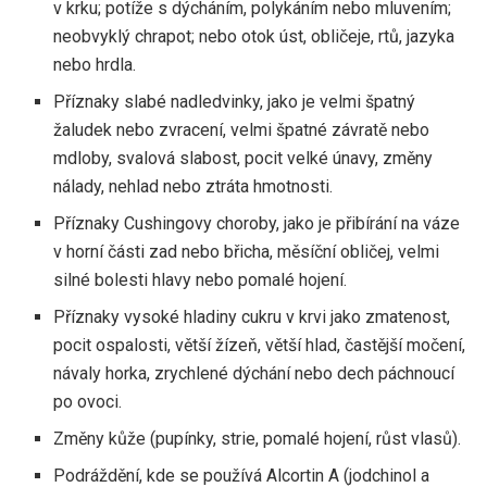
v krku; potíže s dýcháním, polykáním nebo mluvením;
neobvyklý chrapot; nebo otok úst, obličeje, rtů, jazyka
nebo hrdla.
Příznaky slabé nadledvinky, jako je velmi špatný
žaludek nebo zvracení, velmi špatné závratě nebo
mdloby, svalová slabost, pocit velké únavy, změny
nálady, nehlad nebo ztráta hmotnosti.
Příznaky Cushingovy choroby, jako je přibírání na váze
v horní části zad nebo břicha, měsíční obličej, velmi
silné bolesti hlavy nebo pomalé hojení.
Příznaky vysoké hladiny cukru v krvi jako zmatenost,
pocit ospalosti, větší žízeň, větší hlad, častější močení,
návaly horka, zrychlené dýchání nebo dech páchnoucí
po ovoci.
Změny kůže (pupínky, strie, pomalé hojení, růst vlasů).
Podráždění, kde se používá Alcortin A (jodchinol a