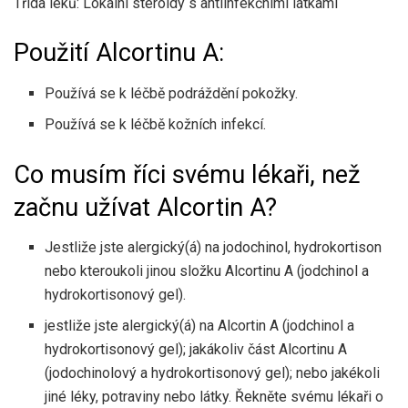
Třída léků: Lokální steroidy s antiinfekčními látkami
Použití Alcortinu A:
Používá se k léčbě podráždění pokožky.
Používá se k léčbě kožních infekcí.
Co musím říci svému lékaři, než
začnu užívat Alcortin A?
Jestliže jste alergický(á) na jodochinol, hydrokortison
nebo kteroukoli jinou složku Alcortinu A (jodchinol a
hydrokortisonový gel).
jestliže jste alergický(á) na Alcortin A (jodchinol a
hydrokortisonový gel); jakákoliv část Alcortinu A
(jodochinolový a hydrokortisonový gel); nebo jakékoli
jiné léky, potraviny nebo látky. Řekněte svému lékaři o