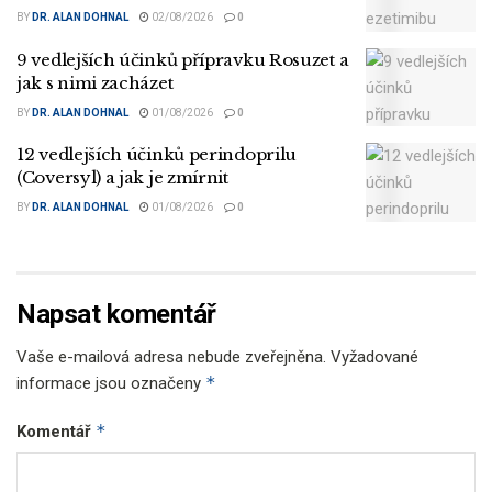
BY
DR. ALAN DOHNAL
02/08/2026
0
9 vedlejších účinků přípravku Rosuzet a
jak s nimi zacházet
BY
DR. ALAN DOHNAL
01/08/2026
0
12 vedlejších účinků perindoprilu
(Coversyl) a jak je zmírnit
BY
DR. ALAN DOHNAL
01/08/2026
0
Napsat komentář
Vaše e-mailová adresa nebude zveřejněna.
Vyžadované
*
informace jsou označeny
*
Komentář