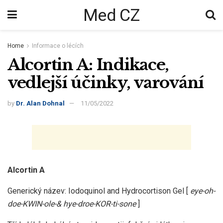
Med CZ
Home
Informace o lécích
Alcortin A: Indikace,
vedlejší účinky, varování
by
Dr. Alan Dohnal
11/05/2022
Alcortin A
Generický název: Iodoquinol and Hydrocortison Gel [
eye-oh-
doe-KWIN-ole-& hye-droe-KOR-ti-sone
]