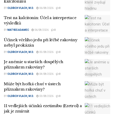
kalcitoninu
BY
OLDŘICH VLACH, M.D.
06/08/2026
0
Test na kalcitonin: Účel a interpretace
výsledků
BY
MATYÁŠ ADAMEC
06/08/2026
0
Účinek včelího jedu při léčbě rakoviny
nebyl prokázán
BY
OLDŘICH VLACH, M.D.
05/08/2026
0
Je anémie u starších dospělých
příznakem rakoviny?
BY
OLDŘICH VLACH, M.D.
04/08/2026
0
Může být hořká chuť v ústech
příznakem rakoviny?
BY
OLDŘICH VLACH, M.D.
03/08/2026
0
11 vedlejších účinků ezetimibu (Ezetrol) a
jak je zmírnit