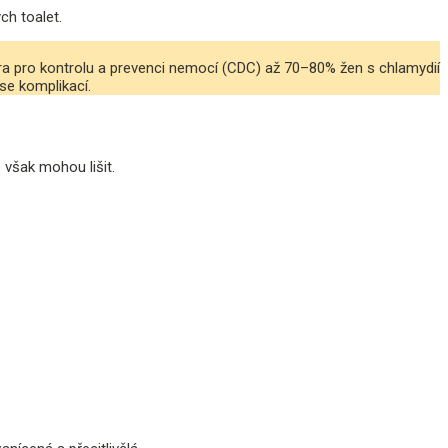
ch toalet.
ra pro kontrolu a prevenci nemocí (CDC) až 70–80% žen s chlamydií
 se komplikací.
 však mohou lišit.