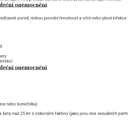
srdeční onemocnění
edčasné porod, nízkou porodní hmotnost a oční nebo plicní infekce.
a
ery.
nfekcí.
srdeční onemocnění
bice nebo konečníku)
a ženy nad 25 let s rizikovými faktory (jako jsou více sexuálních par