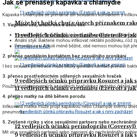
Jak se přenášejí kapavka a chlamydie
Kapavka i Chlamydia se primárně šíří sexuálním kontaktem s infikov
Může být hořká chuť v ústech příznakem rak
1. Vaginální sex, anální sex a ústní sex
Vaginální styk: Nejběžnější způsob přenosu, kde se bakterie š
11 vedlejších účinků ezetimibu (Ezetrol) a jak
Anální styk: Bakterie mohou infikovat rektální podšívku, což 
Perorální sex: Ačkoli méně běžné, obě nemoci mohou být pře
Informace o lécích
2. přenos genitálním kontaktem bez sexuálního pronikání
I bez sexuální penetrace může blízký genitální kontakt přenést bakt
3. přenos prostřednictvím sdílených sexuálních hraček
9 vedlejších účinků přípravku Rosuzet a jak 
Použití kontaminovaných sexuálních hraček bez řádného čištění neb
11 vedlejších účinků ezetimibu (Ezetrol) a jak
4. přenos matky na dítě během porodu
Infikovaná matka může projít kapavkou nebo Chlamydií svému dítět
pneumonie.
5. Zvýšené riziko s více sexuálními partnery nebo nechráně
12 vedlejších účinků perindoprilu (Coversyl) 
Mít více sexuálních partnerů nebo zapojení do nechráněného pohlaví
9 vedlejších účinků přípravku Rosuzet a jak 