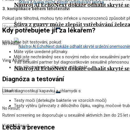
Nástroj AI EchoNext dokáže odhalit skryté 
3. komplikace během těhotenství
Pokud jste těhotná, mohou tyto infekce u novorozenců způsobit př
Šťáva z guavy může zlepšit vstřebávání želez
Kdy potřebujete jít za lékařem?
Měli byste být testováni, pokud:
No Result
Máte výše uvedené příznaky.
Měli jste nechráněný sex s novými nebo více sexuálními partn
View All Result
Váš sexuální partner byl diagnostikován sexuálně přenosnou i
Jste těhotná nebo plánujete otěhotnět.
Nástroj AI EchoNext dokáže odhalit skryté 
Diagnóza a testování
Lékaři diagnostikují kapavku a chlamydii s:
Testy moči (detekujte bakterie ve vzorcích moči)
Testy výtěru (převzaty z děložního čípku, vagíny, močové tru
No Result
Rutinní screening se doporučuje u sexuálně aktivních žen do 25 let 
Léčba a prevence
View All Result