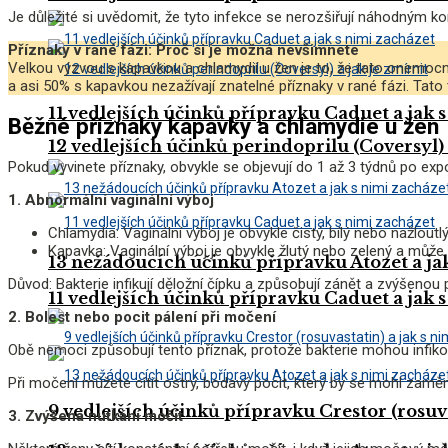
Je důležité si uvědomit, že tyto infekce se nerozšiřují náhodným kont
Příznaky v rané fázi: Proč si je možná nevšimnete
Velkou výzvou s kapavkou a chlamydií u žen je to, že tato onemoc
a asi 50% s kapavkou nezažívají znatelné příznaky v rané fázi. Tato 
11 vedlejších účinků přípravku Caduet a jak 
Běžné příznaky kapavky a chlamydie u žen
12 vedlejších účinků perindoprilu (Coversyl) 
Pokud vyvinete příznaky, obvykle se objevují do 1 až 3 týdnů po exp
1. Abnormální vaginální výboj
Chlamydia: Vaginální výboj je obvykle čistý, bílý nebo nažlou
Kapavka: Vaginální výboj je obvykle žlutý nebo zelený a může 
13 nežádoucích účinků přípravku Atozet a ja
Důvod: Bakterie infikují děložní čípku a způsobují zánět a zvýšenou 
11 vedlejších účinků přípravku Caduet a jak 
2. Bolest nebo pocit pálení při močení
Obě nemoci způsobují tento příznak, protože bakterie mohou infiko
Při močení můžete cítit ostrý, bodavý pocit, který by se mohl zamě
9 vedlejších účinků přípravku Crestor (rosuva
3. Zvýšená nutkání močit