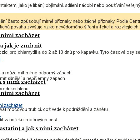
aktem, jako je líbání, objímání, sdílení nádobí nebo používání veřejný
nění často způsobují mírné příznaky nebo žádné příznaky. Podle Cent
tichá povaha zvyšuje riziko nevědomého šíření infekcí a rozvíjejících
s nimi zacházet
a jak je zmírnit
ozici pro chlamydii a do 2 až 10 dnů pro kapavku. Tyto časové osy se
tlý a může mít mírně odporný zápach.
mít silnější a nepříjemný zápach.
k s nimi zacházet
produkci hlenu.
s nimi zacházet
vat močovou trubici, což vede k podráždění a zánětu.
nit za infekci močových cest.
statin) a jak s nimi zacházet