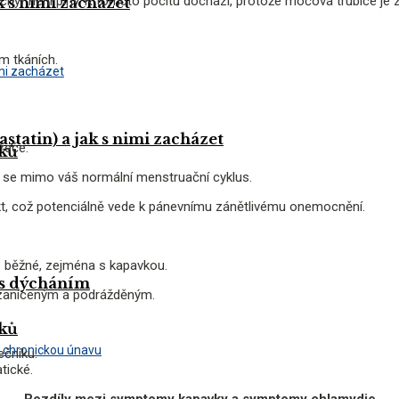
chýř není plný. K tomuto pocitu dochází, protože močová trubice je za
k s nimi zacházet
ím tkáních.
statin) a jak s nimi zacházet
řeče.
dků
e se mimo váš normální menstruační cyklus.
rakt, což potenciálně vede k pánevnímu zánětlivému onemocnění.
 běžné, zejména s kapavkou.
 s dýcháním
e zaníceným a podrážděným.
dků
ečníku.
tické.
Rozdíly mezi symptomy kapavky a symptomy chlamydie