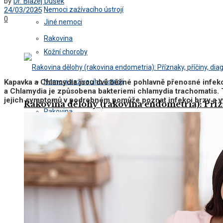
by
Dr. Blažej Dušek
Nemoci zažívacího ústrojí
24/03/2025
0
Jiné nemoci
Rakovina
Kožní choroby
Nemoci zažívacího ústrojí
Kapavka a Chlamydia jsou dvě běžné pohlavně přenosné infek
a Chlamydia je způsobena bakteriemi chlamydia trachomatis. 
jejich symptomů v podrobném pomůže poznat infekci brzy a v
Rakovina dělohy (rakovina endometria): Přízn
Rakovina
Nádory, které zvyšují hladinu kalcitoninu
Rakovina dělohy (rakovina endometria): Přízn