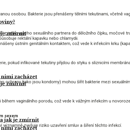
anou osobou. Bakterie jsou přenášeny tělními tekutinami, včetně vagi
oviny?
íří z infikovaného sexuálního partnera do děložního čípku, močové tr
 je zmírnit
způsobuje rektální kapavku nebo chlamydii.
nášeny ústním genitálním kontaktem, což vede k infekcím krku (kapa
erie, pokud infikované tekutiny přijdou do styku s sliznicími membrá
s nimi zacházet
o ochrany (jako jsou kondomy) mohou šířit bakterie mezi sexuálními
 je zmírnit
i během vaginálního porodu, což vede k vážným infekcím u novorozen
ným sexem
a jak je zmírnit
 významně zvyšuje riziko uzavření smluv a šíření těchto infekcí.
s nimi zacházet