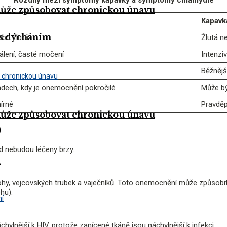
 může způsobovat chronickou únavu
Kapavk
 s dýcháním
ebo žlutá
Žlutá n
pálení, časté močení
Intenziv
Běžnějš
adech, kdy je onemocnění pokročilé
Může bý
írné
Pravděp
 může způsobovat chronickou únavu
)
 nebudou léčeny brzy.
a
ělohy, vejcovských trubek a vaječníků. Toto onemocnění může způsobi
hu).
hylnější k HIV, protože zanícené tkáně jsou náchylnější k infekci.