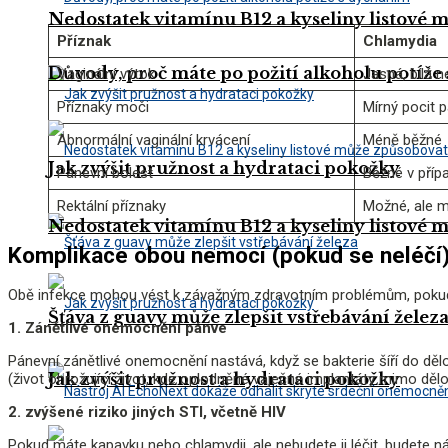
Nedostatek vitamínu B12 a kyseliny listové
Příznak
Chlamydia
Důvody, proč máte po požití alkoholu potíže
Vaginální výtok
Jasná, bílá n
Příznaky moči
Mírný pocit 
Abnormální vaginální krvácení
Méně běžné
Jak zvýšit pružnost a hydrataci pokožky
Pánevní bolest
Běžné v příp
Rektální příznaky
Možné, ale m
Nedostatek vitamínu B12 a kyseliny listové
Komplikace obou nemocí (pokud se neléčí
Obě infekce mohou vést k závažným zdravotním problémům, pokud
Šťáva z guavy může zlepšit vstřebávání želez
1. Zánětlivé onemocnění pánve
Pánevní zánětlivé onemocnění nastává, když se bakterie šíří do d
Jak zvýšit pružnost a hydrataci pokožky
(život ohrožující život, kde oplodněné vaječné implantáty mimo dělo
2. zvýšené riziko jiných STI, včetně HIV
Pokud máte kapavku nebo chlamydii, ale nebudete ji léčit, budete nác