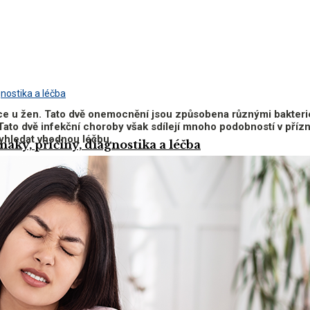
ce u žen. Tato dvě onemocnění jsou způsobena různými bakteri
Tato dvě infekční choroby však sdílejí mnoho podobností v příz
yhledat vhodnou léčbu.
aky, příčiny, diagnostika a léčba
aky, příčiny, diagnostika a léčba