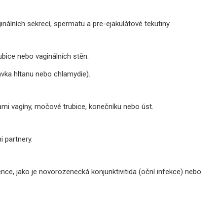
nálních sekrecí, spermatu a pre-ejakulátové tekutiny.
ubice nebo vaginálních stěn.
vka hltanu nebo chlamydie).
nami vagíny, močové trubice, konečníku nebo úst.
 partnery.
ce, jako je novorozenecká konjunktivitida (oční infekce) nebo