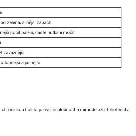
a
ebo zelená, silnější zápach
nější pocit pálení, časté nutkání močit
í
t závažnější
odobnější a jasnější
t chronickou bolest pánve, neplodnost a mimoděložní těhotenství