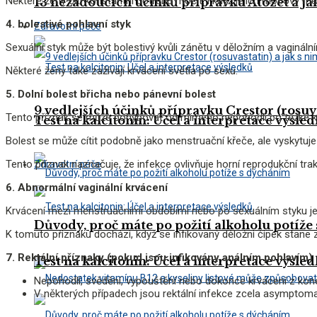
Některé ženy cítí konstantní potřebu močit, i když jejich močový mě
13 nežádoucích účinků přípravku Atozet a ja
4. bolestivé pohlavní styk
Zdravotní péče
Sexuální styk může být bolestivý kvůli zánětu v děložním a vagináln
Některé ženy také zažívají krvácení světla po sexu.
5. Dolní bolest břicha nebo pánevní bolest
9 vedlejších účinků přípravku Crestor (rosuva
Tento příznak se může pohybovat od mírného nepohodlí po těžké k
Test na kalcitonin: Účel a interpretace výsle
Bolest se může cítit podobně jako menstruační křeče, ale vyskytuj
Tento příznak naznačuje, že infekce ovlivňuje horní reprodukční t
Zdravotní péče
6. Abnormální vaginální krvácení
Krvácení mezi menstruačními obdobími nebo po sexuálním styku je
Důvody, proč máte po požití alkoholu potíže
K tomuto příznaku dochází, když se infikovaný děložní čípek stan
7. Rektální příznaky (pokud jsou infikovány análním pohlavím)
Test na kalcitonin: Účel a interpretace výsle
Nepohodlí, svědění, vypouštění nebo dokonce krvácení z kon
V některých případech jsou rektální infekce zcela asymptoma