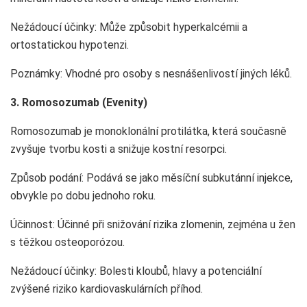
Nežádoucí účinky: Může způsobit hyperkalcémii a
ortostatickou hypotenzi.
Poznámky: Vhodné pro osoby s nesnášenlivostí jiných léků.
3. Romosozumab (Evenity)
Romosozumab je monoklonální protilátka, která současně
zvyšuje tvorbu kosti a snižuje kostní resorpci.
Způsob podání: Podává se jako měsíční subkutánní injekce,
obvykle po dobu jednoho roku.
Účinnost: Účinné při snižování rizika zlomenin, zejména u žen
s těžkou osteoporózou.
Nežádoucí účinky: Bolesti kloubů, hlavy a potenciální
zvýšené riziko kardiovaskulárních příhod.