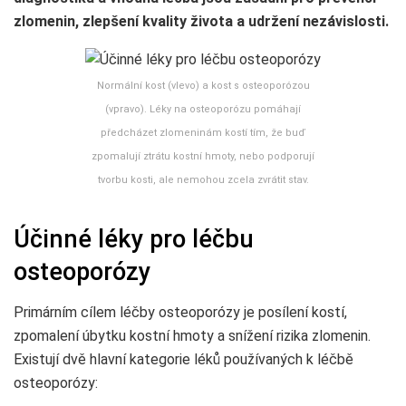
zlomenin, zlepšení kvality života a udržení nezávislosti.
Normální kost (vlevo) a kost s osteoporózou
(vpravo). Léky na osteoporózu pomáhají
předcházet zlomeninám kostí tím, že buď
zpomalují ztrátu kostní hmoty, nebo podporují
tvorbu kosti, ale nemohou zcela zvrátit stav.
Účinné léky pro léčbu
osteoporózy
Primárním cílem léčby osteoporózy je posílení kostí,
zpomalení úbytku kostní hmoty a snížení rizika zlomenin.
Existují dvě hlavní kategorie léků používaných k léčbě
osteoporózy: