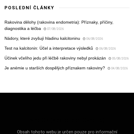
POSLEDNÍ ČLÁNKY
Rakovina dělohy (rakovina endometria): Příznaky, příčiny,
diagnostika a léčba
07/08/2026
Nádory, které zvyšují hladinu kalcitoninu
06/08/2026
Test na kalcitonin: Účel a interpretace výsledků
06/08/2026
Účinek včelího jedu při léčbě rakoviny nebyl prokázán
05/08/2026
Je anémie u starších dospělých příznakem rakoviny?
04/08/2026
Med CZ (Medicine of Czechia)
Obsah tohoto webu je určen pouze pro informační