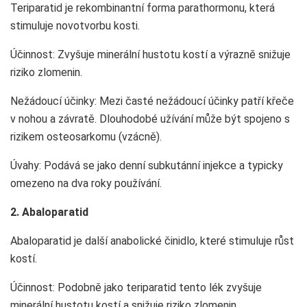
Teriparatid je rekombinantní forma parathormonu, která
stimuluje novotvorbu kosti.
Účinnost: Zvyšuje minerální hustotu kostí a výrazně snižuje
riziko zlomenin.
Nežádoucí účinky: Mezi časté nežádoucí účinky patří křeče
v nohou a závratě. Dlouhodobé užívání může být spojeno s
rizikem osteosarkomu (vzácně).
Úvahy: Podává se jako denní subkutánní injekce a typicky
omezeno na dva roky používání.
2. Abaloparatid
Abaloparatid je další anabolické činidlo, které stimuluje růst
kostí.
Účinnost: Podobně jako teriparatid tento lék zvyšuje
minerální hustotu kostí a snižuje riziko zlomenin.