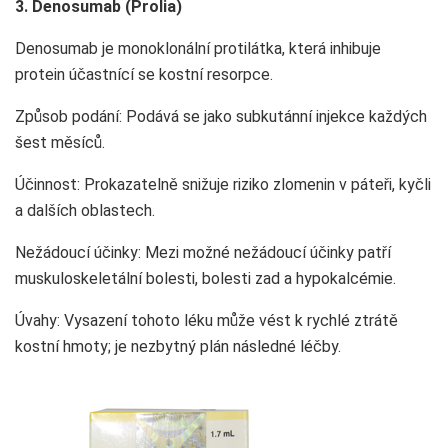
3. Denosumab (Prolia)
Denosumab je monoklonální protilátka, která inhibuje
protein účastnící se kostní resorpce.
Způsob podání: Podává se jako subkutánní injekce každých
šest měsíců.
Účinnost: Prokazatelně snižuje riziko zlomenin v páteři, kyčli
a dalších oblastech.
Nežádoucí účinky: Mezi možné nežádoucí účinky patří
muskuloskeletální bolesti, bolesti zad a hypokalcémie.
Úvahy: Vysazení tohoto léku může vést k rychlé ztrátě
kostní hmoty; je nezbytný plán následné léčby.