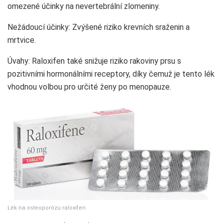
omezené účinky na nevertebrální zlomeniny.
Nežádoucí účinky: Zvýšené riziko krevních sraženin a
mrtvice.
Úvahy: Raloxifen také snižuje riziko rakoviny prsu s
pozitivními hormonálními receptory, díky čemuž je tento lék
vhodnou volbou pro určité ženy po menopauze.
Lék na osteoporózu raloxifen