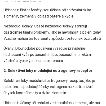
Lék na osteoporózu Fosamax
Účinnost: Bisfosfonáty jsou účinné při snižování rizika
zlomenin, zejména v oblasti páteře a kyčle.
Nežádoucí účinky: Časté nežádoucí účinky zahrnují
gastrointestinální problémy, jako je nevolnost a pálení žáhy.
Vzácně mohou bisfosfonáty způsobit osteonekrózu čelisti.
Úvahy: Dlouhodobé používání vyžaduje pravidelné
hodnocení kvůli potenciálním bezpečnostním rizikům,
včetně atypických zlomenin femuru.
2. Selektivní léky modulující estrogenový receptor
Selektivní léky modulující estrogenový receptor, jako je
raloxifen, napodobují účinky estrogenu na kosti, snižují
úbytek kostní hmoty a riziko zlomenin.
Účinnost: Účinný při redukci vertebrálních zlomenin, ale má