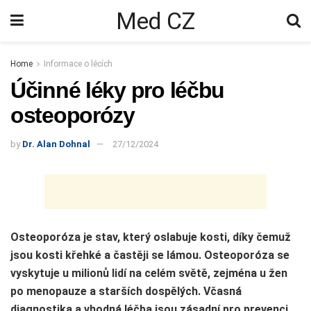
Med CZ
Home
Informace o lécích
Účinné léky pro léčbu
osteoporózy
by
Dr. Alan Dohnal
27/12/2024
Osteoporóza je stav, který oslabuje kosti, díky čemuž
jsou kosti křehké a častěji se lámou. Osteoporóza se
vyskytuje u milionů lidí na celém světě, zejména u žen
po menopauze a starších dospělých. Včasná
diagnostika a vhodná léčba jsou zásadní pro prevenci