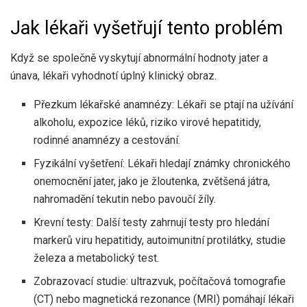
Jak lékaři vyšetřují tento problém
Když se společně vyskytují abnormální hodnoty jater a
únava, lékaři vyhodnotí úplný klinický obraz.
Přezkum lékařské anamnézy: Lékaři se ptají na užívání
alkoholu, expozice léků, riziko virové hepatitidy,
rodinné anamnézy a cestování.
Fyzikální vyšetření: Lékaři hledají známky chronického
onemocnění jater, jako je žloutenka, zvětšená játra,
nahromadění tekutin nebo pavoučí žíly.
Krevní testy: Další testy zahrnují testy pro hledání
markerů viru hepatitidy, autoimunitní protilátky, studie
železa a metabolický test.
Zobrazovací studie: ultrazvuk, počítačová tomografie
(CT) nebo magnetická rezonance (MRI) pomáhají lékaři