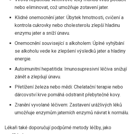
nebo eliminovat, což umožňuje zotavení jater.
Klidné onemocnění jater: Úbytek hmotnosti, cvičení a
kontrola cukrovky nebo cholesterolu zlepší hladinu
enzymu jater a sníží únavu.
Onemocnění související s alkoholem: Úplné vyhýbání
se alkoholu vede ke zlepšení výsledků jater a hladiny
energie.
Autoimunitní hepatitida: Imunosupresivní léčiva snižují
zánět a zlepšují únavu.
Přetížení železa nebo mědi: Chelatační terapie nebo
dárcovství krve pomáhá odstranit přebytečné kovy.
Zranění vyvolané léčivem: Zastavení urážlivých léků
umožňuje enzymům jaterních enzymů návrat k normálu.
Lékaři také doporučují podpůrné metody léčby, jako