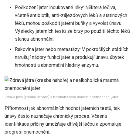
Poškození jater indukované léky: Některá léčiva,
včetně antibiotik, anti-zájezdových léků a statinových
léků, mohou poškodit jaterní buňky a vyvolat únavu.
Výsledky jaterních testů se brzy po použití těchto léků
stanou abnormální.
Rakovina jater nebo metastázy: V pokročilých stádiích
narušují nádory funkci jater a produkují únavu, úbytek
hmotnosti a abnormální hladiny enzymu.
Zdravá játra (kresba nahoře) a nealkoholická mastná onemocnění jater
Přítomnost jak abnormálních hodnot jaterních testů, tak
únavy často naznačuje chronický proces. Včasná
identifikace příčiny umožňuje dřívější léčbu a zpomaluje
progresi onemocnění.