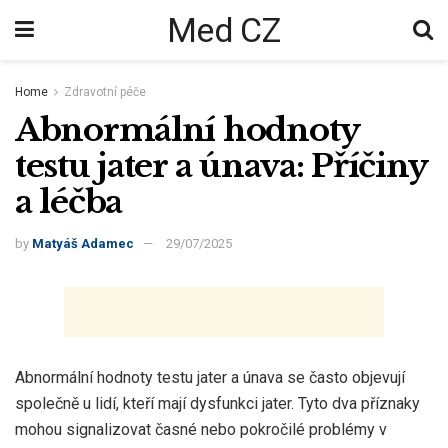
Med CZ
Home
Zdravotní péče
Abnormální hodnoty
testu jater a únava: Příčiny
a léčba
by
Matyáš Adamec
29/07/2025
Abnormální hodnoty testu jater a únava se často objevují
společně u lidí, kteří mají dysfunkci jater. Tyto dva příznaky
mohou signalizovat časné nebo pokročilé problémy v