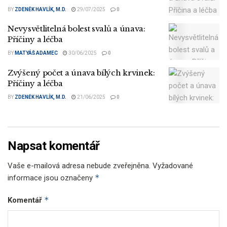
BY
ZDENĚK HAVLÍK, M.D.
29/07/2025
0
Nevysvětlitelná bolest svalů a únava:
Příčiny a léčba
BY
MATYÁŠ ADAMEC
30/06/2025
0
Zvýšený počet a únava bílých krvinek:
Příčiny a léčba
BY
ZDENĚK HAVLÍK, M.D.
21/06/2025
0
Napsat komentář
Vaše e-mailová adresa nebude zveřejněna.
Vyžadované
*
informace jsou označeny
*
Komentář