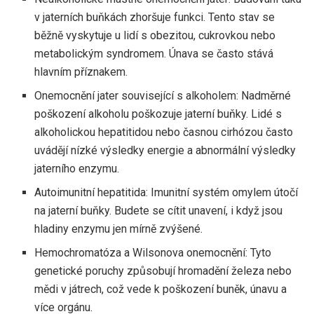
v jaterních buňkách zhoršuje funkci. Tento stav se
běžně vyskytuje u lidí s obezitou, cukrovkou nebo
metabolickým syndromem. Únava se často stává
hlavním příznakem.
Onemocnění jater související s alkoholem: Nadměrné
poškození alkoholu poškozuje jaterní buňky. Lidé s
alkoholickou hepatitidou nebo časnou cirhózou často
uvádějí nízké výsledky energie a abnormální výsledky
jaterního enzymu.
Autoimunitní hepatitida: Imunitní systém omylem útočí
na jaterní buňky. Budete se cítit unavení, i když jsou
hladiny enzymu jen mírně zvýšené.
Hemochromatóza a Wilsonova onemocnění: Tyto
genetické poruchy způsobují hromadění železa nebo
mědi v játrech, což vede k poškození buněk, únavu a
více orgánu.