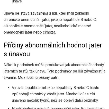
únavě.
Únava se stává závažnější u lidí, kteří mají základní
chronické onemocnění jater, jako je hepatitida B nebo C,
alkoholické onemocnění jater, nealkoholické mastné
onemocnění jater nebo cirhóza.
Příčiny abnormálních hodnot jater
s únavou
Několik podmínek může produkovat jak abnormální hodnoty
jaterních testů, tak únavu. Tyto podmínky se liší závažností a
trváním. Mezi běžné příčiny patří:
Virová hepatitida: infekce hepatitidy B nebo C často
způsobují chronický zánět jater. Mnoho lidí se cítí
unaveno několik týdnů, než se objeví další příznaky.
Nealkoholické mastné onemocnění jater: Budování tuku