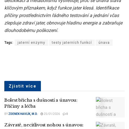
detoxikaci a metabolismu vysvětluje, proč se únava stává
klíčovým příznakem, když funkce jater klesá. Identifikace
příčiny prostřednictvím řádného testování a jednání včas
zlepšuje zdraví jater, obnovuje hladinu energie a zabraňuje
dlouhodobému poškození.
Tags:
jaterní enzymy
testy jaterních funkcí
únava
Zjistit více
Bolest břicha s dušností a únavou:
Příčiny a léčba
BY
ZDENĚK HAVLÍK, M.D.
25/01/2026
0
Závratě, necitlivost nohou s únavou: