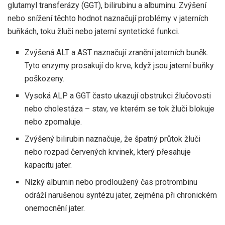
glutamyl transferázy (GGT), bilirubinu a albuminu. Zvýšení
nebo snížení těchto hodnot naznačují problémy v jaterních
buňkách, toku žluči nebo jaterní syntetické funkci.
Zvýšená ALT a AST naznačují zranění jaterních buněk.
Tyto enzymy prosakují do krve, když jsou jaterní buňky
poškozeny.
Vysoká ALP a GGT často ukazují obstrukci žlučovosti
nebo cholestáza – stav, ve kterém se tok žluči blokuje
nebo zpomaluje.
Zvýšený bilirubin naznačuje, že špatný průtok žluči
nebo rozpad červených krvinek, který přesahuje
kapacitu jater.
Nízký albumin nebo prodloužený čas protrombinu
odráží narušenou syntézu jater, zejména při chronickém
onemocnění jater.