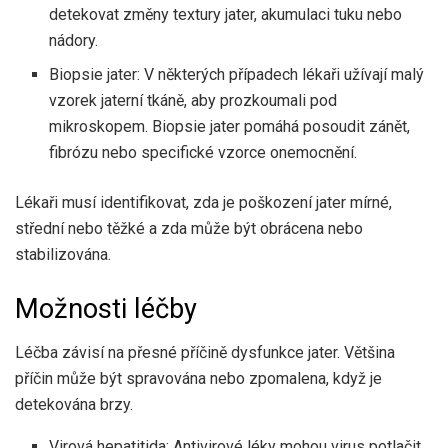
detekovat změny textury jater, akumulaci tuku nebo
nádory.
Biopsie jater: V některých případech lékaři užívají malý
vzorek jaterní tkáně, aby prozkoumali pod
mikroskopem. Biopsie jater pomáhá posoudit zánět,
fibrózu nebo specifické vzorce onemocnění.
Lékaři musí identifikovat, zda je poškození jater mírné,
střední nebo těžké a zda může být obrácena nebo
stabilizována.
Možnosti léčby
Léčba závisí na přesné příčině dysfunkce jater. Většina
příčin může být spravována nebo zpomalena, když je
detekována brzy.
Virová hepatitida: Antivirové léky mohou virus potlačit