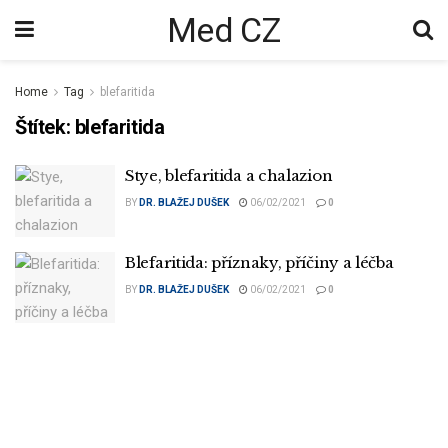
Med CZ
Home
Tag
blefaritida
Štítek:
blefaritida
Stye, blefaritida a chalazion
BY
DR. BLAŽEJ DUŠEK
06/02/2021
0
Blefaritida: příznaky, příčiny a léčba
BY
DR. BLAŽEJ DUŠEK
06/02/2021
0