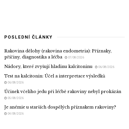
POSLEDNÍ ČLÁNKY
Rakovina dělohy (rakovina endometria): Příznaky,
příčiny, diagnostika a léčba
07/08/2026
Nádory, které zvyšují hladinu kalcitoninu
06/08/2026
Test na kalcitonin: Účel a interpretace výsledků
06/08/2026
Účinek včelího jedu při léčbě rakoviny nebyl prokázán
05/08/2026
Je anémie u starších dospělých příznakem rakoviny?
04/08/2026