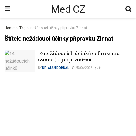
Med CZ
Home
Tag
nežádoucí účinky přípravku Zinnat
Štítek:
nežádoucí účinky přípravku Zinnat
14 nežádoucích účinků cefuroximu
(Zinnat) a jak je zmírnit
BY
DR. ALAN DOHNAL
25/06/2026
0