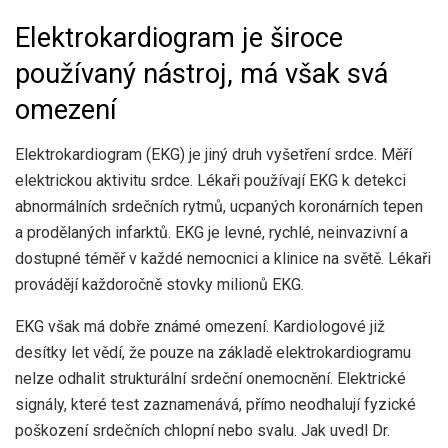
Elektrokardiogram je široce
používaný nástroj, má však svá
omezení
Elektrokardiogram (EKG) je jiný druh vyšetření srdce. Měří
elektrickou aktivitu srdce. Lékaři používají EKG k detekci
abnormálních srdečních rytmů, ucpaných koronárních tepen
a prodělaných infarktů. EKG je levné, rychlé, neinvazivní a
dostupné téměř v každé nemocnici a klinice na světě. Lékaři
provádějí každoročně stovky milionů EKG.
EKG však má dobře známé omezení. Kardiologové již
desítky let vědí, že pouze na základě elektrokardiogramu
nelze odhalit strukturální srdeční onemocnění. Elektrické
signály, které test zaznamenává, přímo neodhalují fyzické
poškození srdečních chlopní nebo svalu. Jak uvedl Dr.