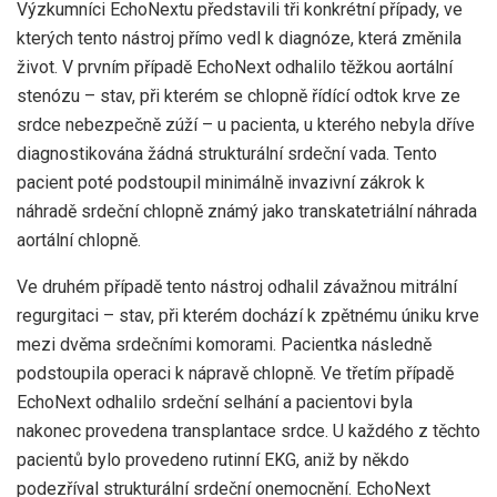
Výzkumníci EchoNextu představili tři konkrétní případy, ve
kterých tento nástroj přímo vedl k diagnóze, která změnila
život. V prvním případě EchoNext odhalilo těžkou aortální
stenózu – stav, při kterém se chlopně řídící odtok krve ze
srdce nebezpečně zúží – u pacienta, u kterého nebyla dříve
diagnostikována žádná strukturální srdeční vada. Tento
pacient poté podstoupil minimálně invazivní zákrok k
náhradě srdeční chlopně známý jako transkatetriální náhrada
aortální chlopně.
Ve druhém případě tento nástroj odhalil závažnou mitrální
regurgitaci – stav, při kterém dochází k zpětnému úniku krve
mezi dvěma srdečními komorami. Pacientka následně
podstoupila operaci k nápravě chlopně. Ve třetím případě
EchoNext odhalilo srdeční selhání a pacientovi byla
nakonec provedena transplantace srdce. U každého z těchto
pacientů bylo provedeno rutinní EKG, aniž by někdo
podezříval strukturální srdeční onemocnění. EchoNext