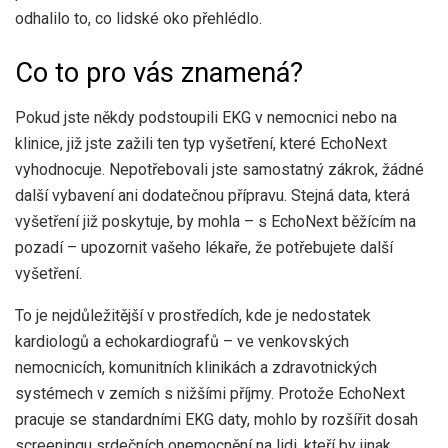
odhalilo to, co lidské oko přehlédlo.
Co to pro vás znamená?
Pokud jste někdy podstoupili EKG v nemocnici nebo na
klinice, již jste zažili ten typ vyšetření, které EchoNext
vyhodnocuje. Nepotřebovali jste samostatný zákrok, žádné
další vybavení ani dodatečnou přípravu. Stejná data, která
vyšetření již poskytuje, by mohla – s EchoNext běžícím na
pozadí – upozornit vašeho lékaře, že potřebujete další
vyšetření.
To je nejdůležitější v prostředích, kde je nedostatek
kardiologů a echokardiografů – ve venkovských
nemocnicích, komunitních klinikách a zdravotnických
systémech v zemích s nižšími příjmy. Protože EchoNext
pracuje se standardními EKG daty, mohlo by rozšířit dosah
screeningu srdečních onemocnění na lidi, kteří by jinak