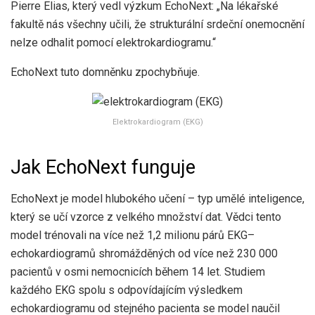
Pierre Elias, který vedl výzkum EchoNext: „Na lékařské
fakultě nás všechny učili, že strukturální srdeční onemocnění
nelze odhalit pomocí elektrokardiogramu.“
EchoNext tuto domněnku zpochybňuje.
Elektrokardiogram (EKG)
Jak EchoNext funguje
EchoNext je model hlubokého učení – typ umělé inteligence,
který se učí vzorce z velkého množství dat. Vědci tento
model trénovali na více než 1,2 milionu párů EKG–
echokardiogramů shromážděných od více než 230 000
pacientů v osmi nemocnicích během 14 let. Studiem
každého EKG spolu s odpovídajícím výsledkem
echokardiogramu od stejného pacienta se model naučil