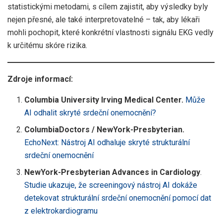
statistickými metodami, s cílem zajistit, aby výsledky byly
nejen přesné, ale také interpretovatelné – tak, aby lékaři
mohli pochopit, které konkrétní vlastnosti signálu EKG vedly
k určitému skóre rizika.
Zdroje informací:
Columbia University Irving Medical Center.
Může
AI odhalit skryté srdeční onemocnění?
ColumbiaDoctors / NewYork-Presbyterian.
EchoNext: Nástroj AI odhaluje skryté strukturální
srdeční onemocnění
NewYork-Presbyterian Advances in Cardiology
.
Studie ukazuje, že screeningový nástroj AI dokáže
detekovat strukturální srdeční onemocnění pomocí dat
z elektrokardiogramu