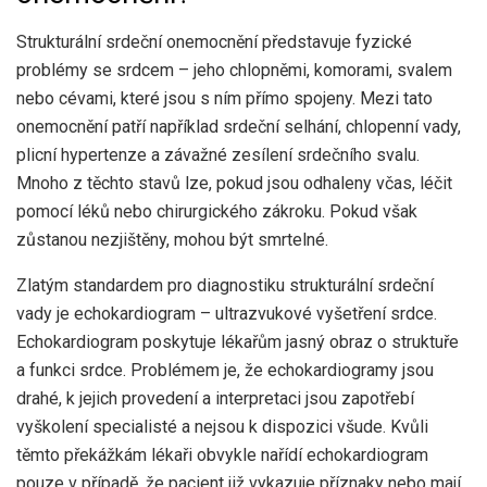
Strukturální srdeční onemocnění představuje fyzické
problémy se srdcem – jeho chlopněmi, komorami, svalem
nebo cévami, které jsou s ním přímo spojeny. Mezi tato
onemocnění patří například srdeční selhání, chlopenní vady,
plicní hypertenze a závažné zesílení srdečního svalu.
Mnoho z těchto stavů lze, pokud jsou odhaleny včas, léčit
pomocí léků nebo chirurgického zákroku. Pokud však
zůstanou nezjištěny, mohou být smrtelné.
Zlatým standardem pro diagnostiku strukturální srdeční
vady je echokardiogram – ultrazvukové vyšetření srdce.
Echokardiogram poskytuje lékařům jasný obraz o struktuře
a funkci srdce. Problémem je, že echokardiogramy jsou
drahé, k jejich provedení a interpretaci jsou zapotřebí
vyškolení specialisté a nejsou k dispozici všude. Kvůli
těmto překážkám lékaři obvykle nařídí echokardiogram
pouze v případě, že pacient již vykazuje příznaky nebo mají