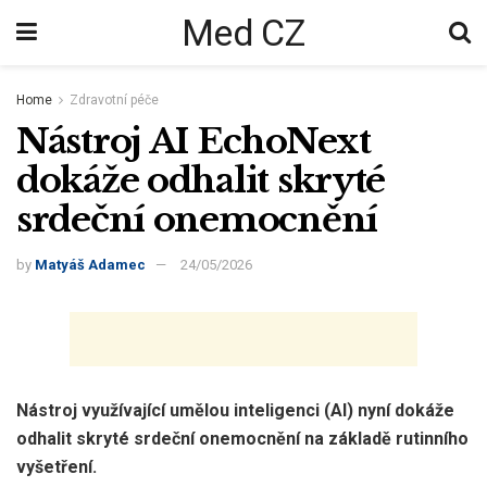
Med CZ
Home
Zdravotní péče
Nástroj AI EchoNext
dokáže odhalit skryté
srdeční onemocnění
by
Matyáš Adamec
24/05/2026
Nástroj využívající umělou inteligenci (AI) nyní dokáže
odhalit skryté srdeční onemocnění na základě rutinního
vyšetření.