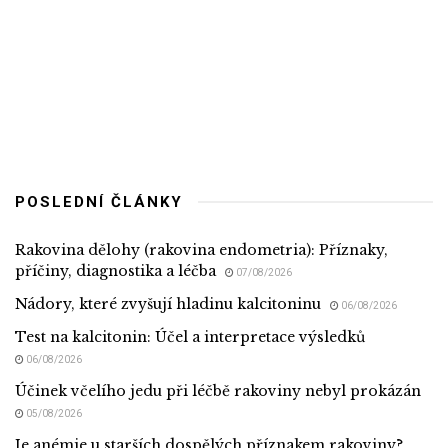
POSLEDNÍ ČLÁNKY
Rakovina dělohy (rakovina endometria): Příznaky,
příčiny, diagnostika a léčba
07/08/2026
Nádory, které zvyšují hladinu kalcitoninu
06/08/2026
Test na kalcitonin: Účel a interpretace výsledků
06/08/2026
Účinek včelího jedu při léčbě rakoviny nebyl prokázán
05/08/2026
Je anémie u starších dospělých příznakem rakoviny?