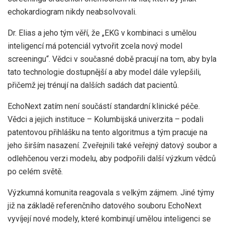
echokardiogram nikdy neabsolvovali.
Dr. Elias a jeho tým věří, že „EKG v kombinaci s umělou
inteligencí má potenciál vytvořit zcela nový model
screeningu“. Vědci v současné době pracují na tom, aby byla
tato technologie dostupnější a aby model dále vylepšili,
přičemž jej trénují na dalších sadách dat pacientů.
EchoNext zatím není součástí standardní klinické péče.
Vědci a jejich instituce – Kolumbijská univerzita – podali
patentovou přihlášku na tento algoritmus a tým pracuje na
jeho širším nasazení. Zveřejnili také veřejný datový soubor a
odlehčenou verzi modelu, aby podpořili další výzkum vědců
po celém světě.
Výzkumná komunita reagovala s velkým zájmem. Jiné týmy
již na základě referenčního datového souboru EchoNext
vyvíjejí nové modely, které kombinují umělou inteligenci se