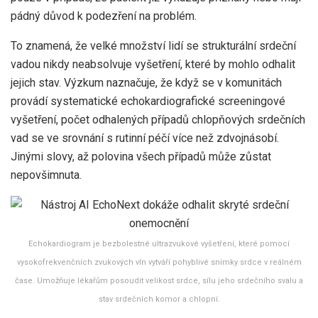
pádný důvod k podezření na problém.
To znamená, že velké množství lidí se strukturální srdeční
vadou nikdy neabsolvuje vyšetření, které by mohlo odhalit
jejich stav. Výzkum naznačuje, že když se v komunitách
provádí systematické echokardiografické screeningové
vyšetření, počet odhalených případů chlopňových srdečních
vad se ve srovnání s rutinní péčí více než zdvojnásobí.
Jinými slovy, až polovina všech případů může zůstat
nepovšimnuta.
Echokardiogram je bezbolestné ultrazvukové vyšetření, které pomocí
vysokofrekvenčních zvukových vln vytváří pohyblivé snímky srdce v reálném
čase. Umožňuje lékařům posoudit velikost srdce, sílu jeho srdečního svalu a
stav srdečních komor a chlopní.