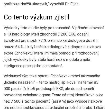
potřebuje dražší ultrazvuk,“ vysvětlil Dr. Elias.
Co tento výzkum zjistil
Výsledky této studie byly pozoruhodné. V přímém srovnání
s 13 kardiology, kteří zhodnotili 3 200 EKG, dosáhl
EchoNext přesnosti 77 %, zatímco kardiologové dosáhli
pouze 64 %. I když měli kardiologové k dispozici riziková
skóre EchoNextu, která jim měla pomoci při rozhodování,
jejich výsledky byly stále horší než u modelu umělé
inteligence pracujícího samostatně.
Výzkumný tým také spustil EchoNext v rámci takzvaného
„tichého nasazení“ – tento nástroj aplikovali na téměř 85
000 pacientů, kteří podstoupili EKG, ale dosud neměli
provedené echokardiogram. Tento nástroj identifikoval více
než 7 500 z těchto pacientů (asi 9 %) jako vysoce rizikové
pro nediagnostikovanou strukturální srdeční chorobu. Lékaři,