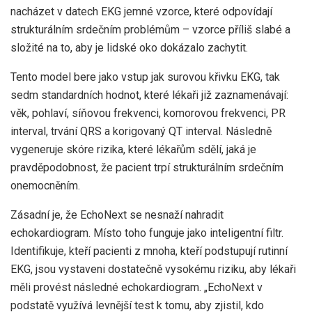
nacházet v datech EKG jemné vzorce, které odpovídají
strukturálním srdečním problémům – vzorce příliš slabé a
složité na to, aby je lidské oko dokázalo zachytit.
Tento model bere jako vstup jak surovou křivku EKG, tak
sedm standardních hodnot, které lékaři již zaznamenávají:
věk, pohlaví, síňovou frekvenci, komorovou frekvenci, PR
interval, trvání QRS a korigovaný QT interval. Následně
vygeneruje skóre rizika, které lékařům sdělí, jaká je
pravděpodobnost, že pacient trpí strukturálním srdečním
onemocněním.
Zásadní je, že EchoNext se nesnaží nahradit
echokardiogram. Místo toho funguje jako inteligentní filtr.
Identifikuje, kteří pacienti z mnoha, kteří podstupují rutinní
EKG, jsou vystaveni dostatečně vysokému riziku, aby lékaři
měli provést následné echokardiogram. „EchoNext v
podstatě využívá levnější test k tomu, aby zjistil, kdo