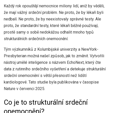
Každý rok opouštějí nemocnice miliony lidí, aniž by věděli,
že mají vážný srdeční problém. Ne proto, že by lékaři byli
nedbalí. Ne proto, že by neexistovaly správné testy. Ale
proto, že standardní testy, které lékaři běžně používají,
prostě samy o sobě nedokážou odhalit mnoho typů
strukturálních srdečních onemocnění.
Tým výzkumníků z Kolumbijské univerzity a NewYork-
Presbyterian možná našel způsob, jak to změnit. Vytvořili
nástroj umělé inteligence s názvem EchoNext, který čte
data z rutinního srdečního vyšetření a detekuje strukturální
srdeční onemocnění s větší přesností než lidští
kardiologové. Tato studie byla publikována v časopise
Nature v červenci 2025.
Co je to strukturální srdeční
onemocnění?