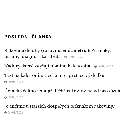
POSLEDNÍ ČLÁNKY
Rakovina dělohy (rakovina endometria): Příznaky,
příčiny, diagnostika a léčba
07/08/2026
Nádory, které zvyšují hladinu kalcitoninu
06/08/2026
Test na kalcitonin: Účel a interpretace výsledků
06/08/2026
Účinek včelího jedu při léčbě rakoviny nebyl prokázán
05/08/2026
Je anémie u starších dospělých příznakem rakoviny?
04/08/2026