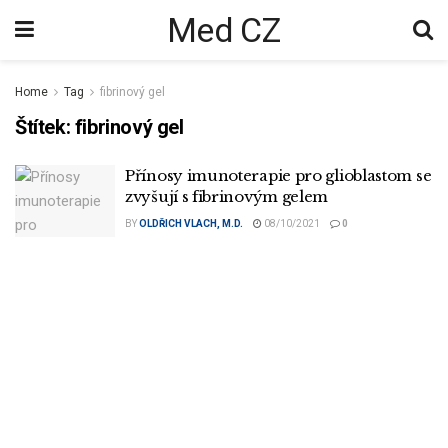
Med CZ
Home
Tag
fibrinový gel
Štítek:
fibrinový gel
Přínosy imunoterapie pro glioblastom se
zvyšují s fibrinovým gelem
BY
OLDŘICH VLACH, M.D.
08/10/2021
0