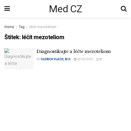
Med CZ
Home
Tag
léčit mezoteliom
Štítek:
léčit mezoteliom
Diagnostikujte a léčte mezoteliom
BY
OLDŘICH VLACH, M.D.
02/03/2021
0