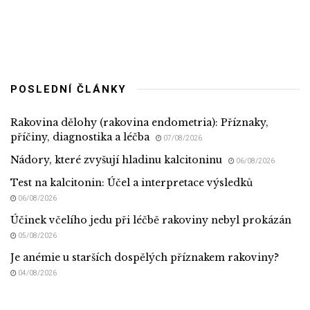
POSLEDNÍ ČLÁNKY
Rakovina dělohy (rakovina endometria): Příznaky,
příčiny, diagnostika a léčba
07/08/2026
Nádory, které zvyšují hladinu kalcitoninu
06/08/2026
Test na kalcitonin: Účel a interpretace výsledků
06/08/2026
Účinek včelího jedu při léčbě rakoviny nebyl prokázán
05/08/2026
Je anémie u starších dospělých příznakem rakoviny?
04/08/2026