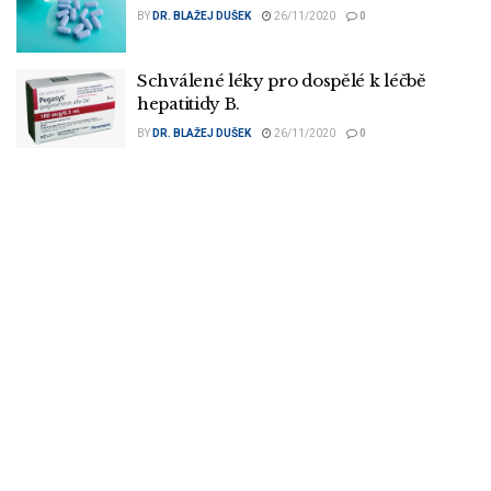
BY
DR. BLAŽEJ DUŠEK
26/11/2020
0
Schválené léky pro dospělé k léčbě
hepatitidy B.
BY
DR. BLAŽEJ DUŠEK
26/11/2020
0