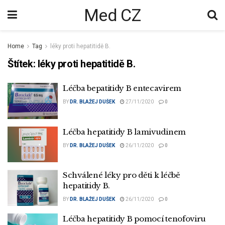
Med CZ
Home
Tag
léky proti hepatitidě B.
Štítek:
léky proti hepatitidě B.
Léčba bepatitidy B entecavirem
BY
DR. BLAŽEJ DUŠEK
27/11/2020
0
Léčba hepatitidy B lamivudinem
BY
DR. BLAŽEJ DUŠEK
26/11/2020
0
Schválené léky pro děti k léčbě
hepatitidy B.
BY
DR. BLAŽEJ DUŠEK
26/11/2020
0
Léčba hepatitidy B pomocí tenofoviru