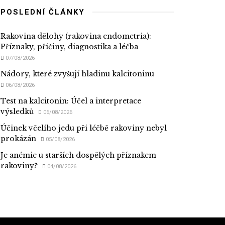
POSLEDNÍ ČLÁNKY
Rakovina dělohy (rakovina endometria):
Příznaky, příčiny, diagnostika a léčba
07/08/2026
Nádory, které zvyšují hladinu kalcitoninu
06/08/2026
Test na kalcitonin: Účel a interpretace
výsledků
06/08/2026
Účinek včelího jedu při léčbě rakoviny nebyl
prokázán
05/08/2026
Je anémie u starších dospělých příznakem
rakoviny?
04/08/2026