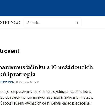
OTNÍ PÉČE
trovent
anismus účinku a 10 nežádoucích
ků ipratropia
AN DOHNAL
04/11/2025
0
ium je lék používaný ke zmírnění dýchacích obtíží u lidí s
kou obstrukční plicní nemocí, astmatem nebo jinými stavy,
působují zúžení dýchacích cest. Lékaři často předepisují