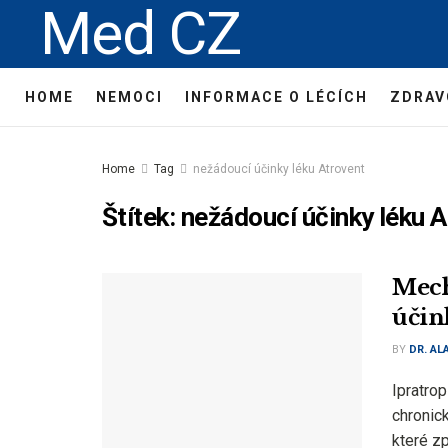
Med CZ
HOME
NEMOCI
INFORMACE O LÉCÍCH
ZDRAV
Home
Tag
nežádoucí účinky léku Atrovent
Štítek:
nežádoucí účinky léku A
Mech
účin
BY
DR. AL
Ipratrop
chronic
které z