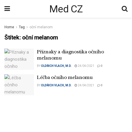
Med CZ
Home
Tag
oční melanom
Štítek:
oční melanom
Příznaky a diagnostika očního
melanomu
BY
OLDŘICH VLACH, M.D.
24/04/2021
0
Léčba očního melanomu
BY
OLDŘICH VLACH, M.D.
24/04/2021
0