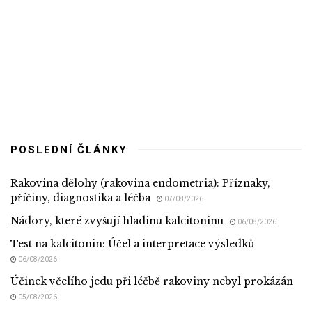
POSLEDNÍ ČLÁNKY
Rakovina dělohy (rakovina endometria): Příznaky,
příčiny, diagnostika a léčba
07/08/2026
Nádory, které zvyšují hladinu kalcitoninu
06/08/2026
Test na kalcitonin: Účel a interpretace výsledků
06/08/2026
Účinek včelího jedu při léčbě rakoviny nebyl prokázán
05/08/2026