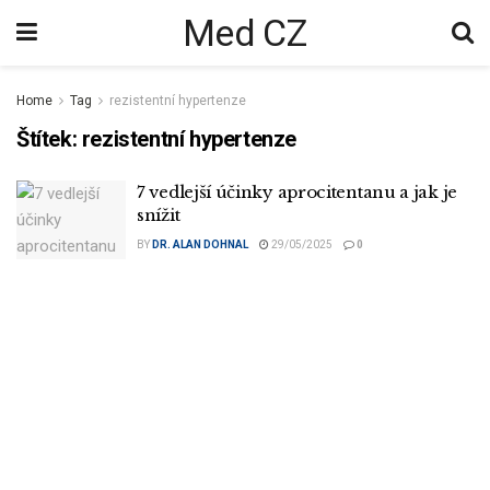
Med CZ
Home
Tag
rezistentní hypertenze
Štítek:
rezistentní hypertenze
7 vedlejší účinky aprocitentanu a jak je
snížit
BY
DR. ALAN DOHNAL
29/05/2025
0