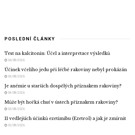
POSLEDNÍ ČLÁNKY
Test na kalcitonin: Účel a interpretace výsledků
06/08/2026
Účinek včelího jedu při léčbě rakoviny nebyl prokázán
05/08/2026
Je anémie u starších dospělých příznakem rakoviny?
04/08/2026
Může být hořká chuť v ústech příznakem rakoviny?
03/08/2026
11 vedlejších účinků ezetimibu (Ezetrol) a jak je zmírnit
02/08/2026