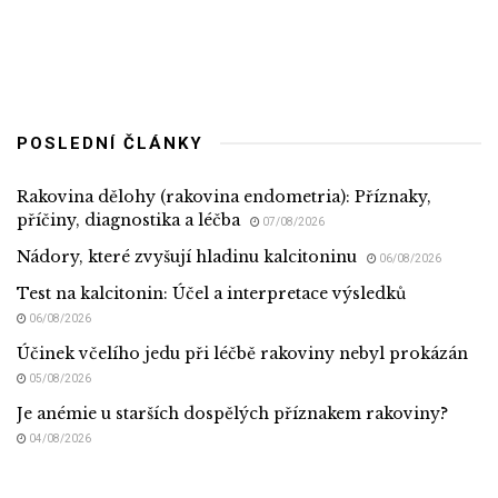
POSLEDNÍ ČLÁNKY
Rakovina dělohy (rakovina endometria): Příznaky,
příčiny, diagnostika a léčba
07/08/2026
Nádory, které zvyšují hladinu kalcitoninu
06/08/2026
Test na kalcitonin: Účel a interpretace výsledků
06/08/2026
Účinek včelího jedu při léčbě rakoviny nebyl prokázán
05/08/2026
Je anémie u starších dospělých příznakem rakoviny?
04/08/2026