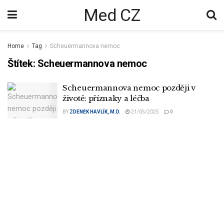
Med CZ
Home
Tag
Scheuermannova nemoc
Štítek:
Scheuermannova nemoc
Scheuermannova nemoc později v
životě: příznaky a léčba
BY
ZDENĚK HAVLÍK, M.D.
21/05/2025
0