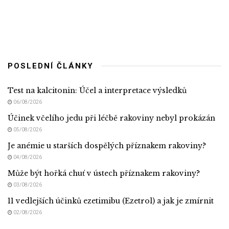
POSLEDNÍ ČLÁNKY
Test na kalcitonin: Účel a interpretace výsledků
06/08/2026
Účinek včelího jedu při léčbě rakoviny nebyl prokázán
05/08/2026
Je anémie u starších dospělých příznakem rakoviny?
04/08/2026
Může být hořká chuť v ústech příznakem rakoviny?
03/08/2026
11 vedlejších účinků ezetimibu (Ezetrol) a jak je zmírnit
02/08/2026