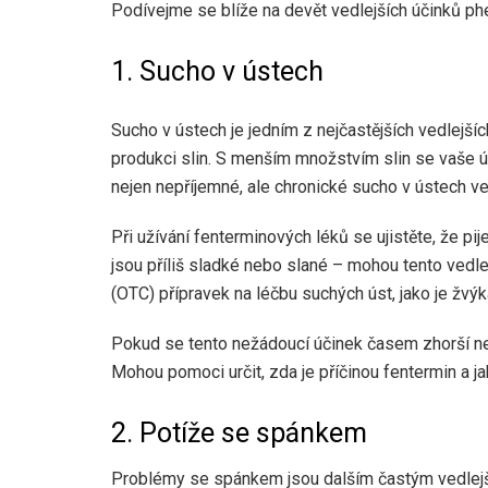
Podívejme se blíže na devět vedlejších účinků phe
1. Sucho v ústech
Sucho v ústech je jedním z nejčastějších vedlejší
produkci slin. S menším množstvím slin se vaše ú
nejen nepříjemné, ale chronické sucho v ústech ve
Při užívání fenterminových léků se ujistěte, že pi
jsou příliš sladké nebo slané – mohou tento vedle
(OTC) přípravek na léčbu suchých úst, jako je žvýk
Pokud se tento nežádoucí účinek časem zhorší neb
Mohou pomoci určit, zda je příčinou fentermin a ja
2. Potíže se spánkem
Problémy se spánkem jsou dalším častým vedlejš