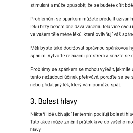
stimulant a může způsobit, že se budete cítit bdělí
Problémům se spánkem můžete předejít užíváním 
léku brzy během dne dává vašemu tělu více času na 
ve vašem těle méně léků, které ovlivňují váš spán
Měli byste také dodržovat správnou spánkovou hyg
spaním. Vytvořte relaxační prostředí a snažte se 
Problémy se spánkem se mohou vyřešit, jakmile 
tento nežádoucí účinek přetrvává, poraďte se se
nebo přidat jiný lék, který vám pomůže spát.
3. Bolest hlavy
Někteří lidé užívající fentermin pociťují bolesti h
Tato akce může změnit průtok krve do vašeho moz
hlavy.