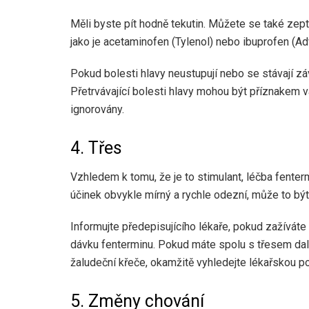
Měli byste pít hodně tekutin. Můžete se také zept
jako je acetaminofen (Tylenol) nebo ibuprofen (Adv
Pokud bolesti hlavy neustupují nebo se stávají z
Přetrvávající bolesti hlavy mohou být příznakem 
ignorovány.
4. Třes
Vzhledem k tomu, že je to stimulant, léčba fente
účinek obvykle mírný a rychle odezní, může to být
Informujte předepisujícího lékaře, pokud zažíváte
dávku fenterminu. Pokud máte spolu s třesem dalš
žaludeční křeče, okamžitě vyhledejte lékařskou p
5. Změny chování