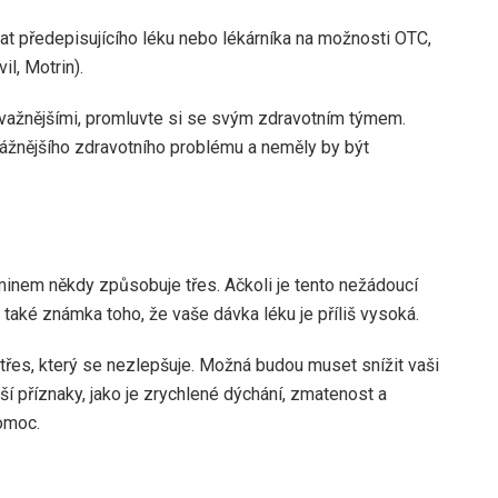
at předepisujícího léku nebo lékárníka na možnosti OTC,
il, Motrin).
ávažnějšími, promluvte si se svým zdravotním týmem.
vážnějšího zdravotního problému a neměly by být
rminem někdy způsobuje třes. Ačkoli je tento nežádoucí
 také známka toho, že vaše dávka léku je příliš vysoká.
 třes, který se nezlepšuje. Možná budou muset snížit vaši
í příznaky, jako je zrychlené dýchání, zmatenost a
omoc.