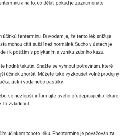
nterminu a na to, co dělat, pokud je zaznamenáte.
ch účinků fenterminu. Důvodem je, že tento lék snižuje
sta mohou cítit sušší než normálně. Sucho v ústech je
de i k potížím s polykáním a vzniku zubního kazu.
jete hodně tekutin. Snažte se vyhnout potravinám, které
jší účinek zhoršit. Můžete také vyzkoušet volně prodejný
ačka, ústní voda nebo pastilky.
o se nezlepší, informujte svého předepisujícího lékaře.
k to zvládnout.
ím účinkem tohoto léku. Phentermine je považován za