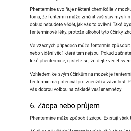
Phentermine uvolňuje některé chemikálie v mozku
tomu, že fentermin může změnit váš stav mysli, m
dokud nebudete vědět, jak vás to ovlivní. Také bys
fenterminové léky, protože alkohol tyto účinky zho
Ve vzácných případech může fentermin způsobit zá
nebo vidění věcí, které tam nejsou. Pokud začnet
léků phentermine, ujistěte se, že dejte vědět sv
Vzhledem ke svým účinkům na mozek je fentermin 
fentermin má potenciál pro zneužití a závislost. P
vás dobrou volbou na základě vaší anamnézy.
6. Zácpa nebo průjem
Phentermine může způsobit zácpu. Existují však tak