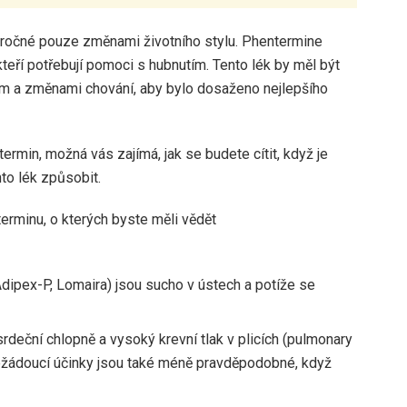
áročné pouze změnami životního stylu. Phentermine
 kteří potřebují pomoci s hubnutím. Tento lék by měl být
ím a změnami chování, aby bylo dosaženo nejlepšího
ermin, možná vás zajímá, jak se budete cítit, když je
nto lék způsobit.
Adipex-P, Lomaira) jsou sucho v ústech a potíže se
srdeční chlopně a vysoký krevní tlak v plicích (pulmonary
nežádoucí účinky jsou také méně pravděpodobné, když