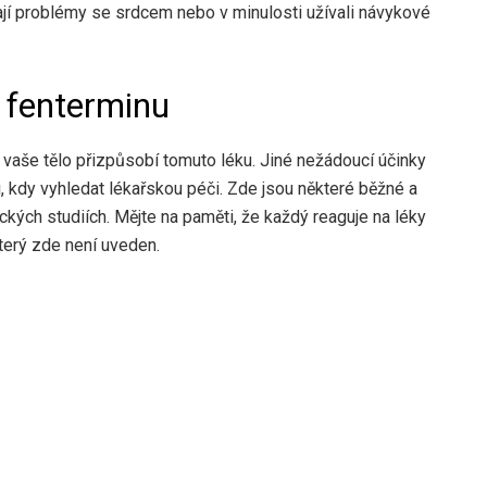
jí problémy se srdcem nebo v minulosti užívali návykové
ů fenterminu
 vaše tělo přizpůsobí tomuto léku. Jiné nežádoucí účinky
i, kdy vyhledat lékařskou péči. Zde jsou některé běžné a
ckých studiích. Mějte na paměti, že každý reaguje na léky
terý zde není uveden.