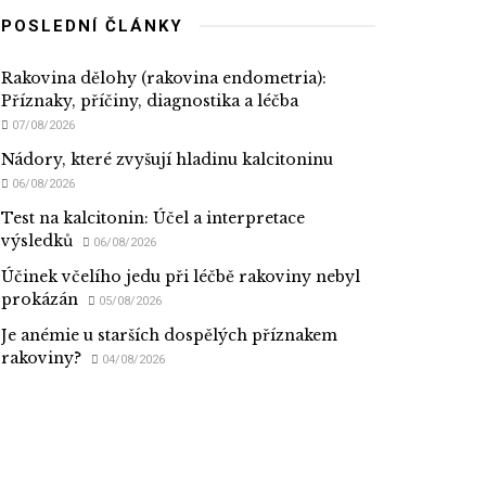
POSLEDNÍ ČLÁNKY
Rakovina dělohy (rakovina endometria):
Příznaky, příčiny, diagnostika a léčba
07/08/2026
Nádory, které zvyšují hladinu kalcitoninu
06/08/2026
Test na kalcitonin: Účel a interpretace
výsledků
06/08/2026
Účinek včelího jedu při léčbě rakoviny nebyl
prokázán
05/08/2026
Je anémie u starších dospělých příznakem
rakoviny?
04/08/2026