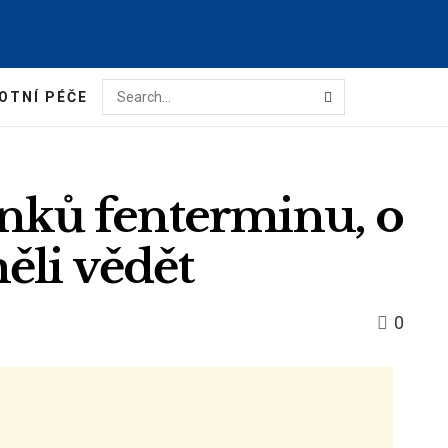
OTNÍ PÉČE
inků fenterminu, o
ěli vědět
0