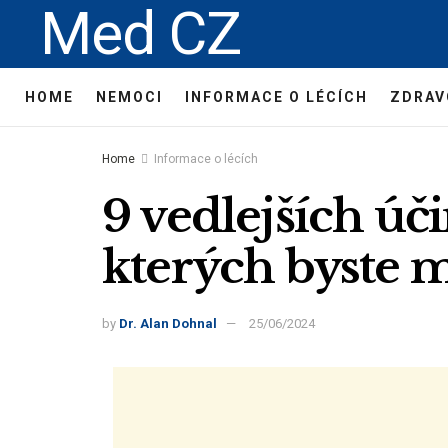
Med CZ
HOME
NEMOCI
INFORMACE O LÉCÍCH
ZDRAV
Home
Informace o lécích
9 vedlejších úč
kterých byste m
by
Dr. Alan Dohnal
25/06/2024