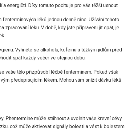
 a energičtí. Díky tomuto pocitu je pro vás těžší usnout.
fenterminových léků jednou denně ráno. Užívání tohoto
zpracování léku. V době, kdy jste připraveni jít spát, je
ek.
ienu. Vyhněte se alkoholu, kofeinu a těžkým jídlům před
chodit spát každý večer ve stejnou dobu.
se vaše tělo přizpůsobí léčbě fenterminem. Pokud však
 svým předepisujícím lékem. Mohou vám snížit dávku léků
lavy. Phentermine může stáhnout a uvolnit vaše krevní cévy.
ku, což může aktivovat signály bolesti a vést k bolestem