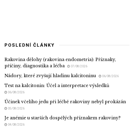
POSLEDNÍ ČLÁNKY
Rakovina dělohy (rakovina endometria): Příznaky,
příčiny, diagnostika a léčba
07/08/2026
Nádory, které zvyšují hladinu kalcitoninu
06/08/2026
Test na kalcitonin: Účel a interpretace výsledků
06/08/2026
Účinek včelího jedu při léčbě rakoviny nebyl prokázán
05/08/2026
Je anémie u starších dospělých příznakem rakoviny?
04/08/2026