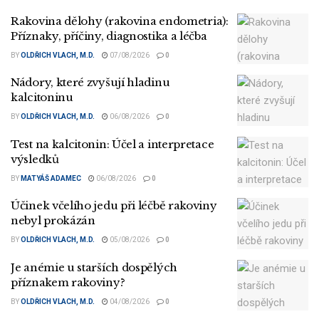
Rakovina dělohy (rakovina endometria):
Příznaky, příčiny, diagnostika a léčba
BY
OLDŘICH VLACH, M.D.
07/08/2026
0
Nádory, které zvyšují hladinu
kalcitoninu
BY
OLDŘICH VLACH, M.D.
06/08/2026
0
Test na kalcitonin: Účel a interpretace
výsledků
BY
MATYÁŠ ADAMEC
06/08/2026
0
Účinek včelího jedu při léčbě rakoviny
nebyl prokázán
BY
OLDŘICH VLACH, M.D.
05/08/2026
0
Je anémie u starších dospělých
příznakem rakoviny?
BY
OLDŘICH VLACH, M.D.
04/08/2026
0