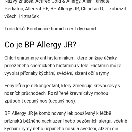
Názvy značek: Actifed Cold & Allergy, Allan Tannate
Pediatric, Allerest PE, BP Allergy JR, ChlorTan D, … zobrazit
všech 14 značek
Třída léků: Kombinace horních cest dýchacích
Co je BP Allergy JR?
Chlorfeniramin je antihistaminikum, které snižuje účinky
přirozeného chemického histaminu v těle. Histamin může
vyvolat příznaky kýchání, svědění, slzení očí a rýmy.
Fenylefrin je dekongestant, který zmenšuje krevní cévy v
nosních průchodech. Rozšířené krevní cévy mohou
způsobit ucpaný nos (ucpaný nos).
BP Allergy JR je kombinovaný lék používaný k léčbě
příznaků běžného nachlazení nebo sezónních alergií, včetně
kýchání, rýmy nebo ucpaného nosu a svědění, slzení očí.