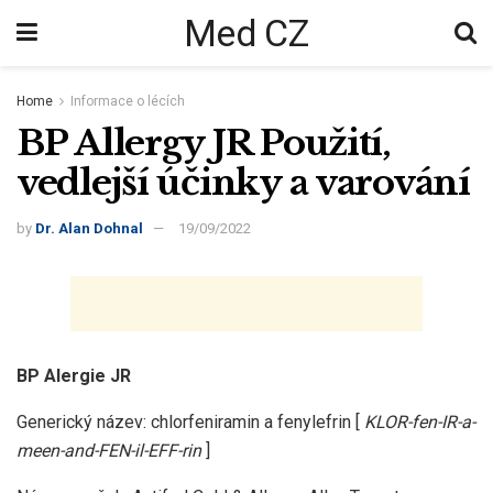
Med CZ
Home
Informace o lécích
BP Allergy JR Použití,
vedlejší účinky a varování
by
Dr. Alan Dohnal
19/09/2022
BP Alergie JR
Generický název: chlorfeniramin a fenylefrin [
KLOR-fen-IR-a-
meen-and-FEN-il-EFF-rin
]