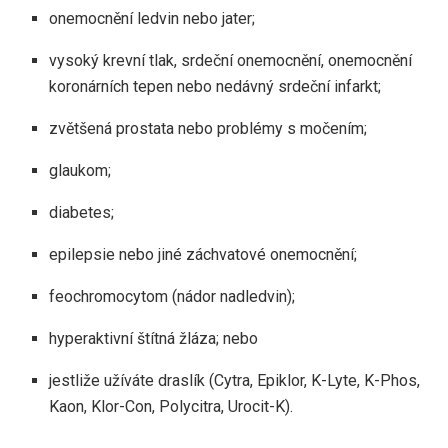
onemocnění ledvin nebo jater;
vysoký krevní tlak, srdeční onemocnění, onemocnění
koronárních tepen nebo nedávný srdeční infarkt;
zvětšená prostata nebo problémy s močením;
glaukom;
diabetes;
epilepsie nebo jiné záchvatové onemocnění;
feochromocytom (nádor nadledvin);
hyperaktivní štítná žláza; nebo
jestliže užíváte draslík (Cytra, Epiklor, K-Lyte, K-Phos,
Kaon, Klor-Con, Polycitra, Urocit-K).