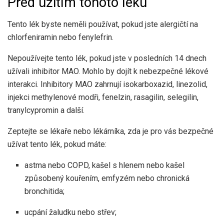
Před užitím tohoto léku
Tento lék byste neměli používat, pokud jste alergičtí na
chlorfeniramin nebo fenylefrin.
Nepoužívejte tento lék, pokud jste v posledních 14 dnech
užívali inhibitor MAO. Mohlo by dojít k nebezpečné lékové
interakci. Inhibitory MAO zahrnují isokarboxazid, linezolid,
injekci methylenové modři, fenelzin, rasagilin, selegilin,
tranylcypromin a další.
Zeptejte se lékaře nebo lékárníka, zda je pro vás bezpečné
užívat tento lék, pokud máte:
astma nebo COPD, kašel s hlenem nebo kašel
způsobený kouřením, emfyzém nebo chronická
bronchitida;
ucpání žaludku nebo střev;