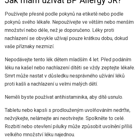
Jak mám užívat BP Allergy JR?
Používejte přesně podle pokynů na etiketě nebo podle
pokynů svého lékaře. Nepoužívejte ve větším nebo menším
množství nebo déle, než je doporučeno. Léky proti
nachlazení se obvykle užívají pouze krátkou dobu, dokud
vaše příznaky nezmizí.
Nepodávejte tento lék dětem mladším 4 let. Před podáním
léku na kašel nebo nachlazení dítěti se vždy zeptejte lékaře.
Smrt může nastat v důsledku nesprávného užívání léků
proti kašli a nachlazení u velmi malých dětí.
Neměli byste používat antihistaminika, aby dítě usnulo.
Tabletu nebo kapsli s prodlouženým uvolňováním nedrťte,
nežvýkejte, nelámejte ani neotvírejte. Spolkněte to celé.
Rozbití nebo otevření pilulky může způsobit uvolnění příliš
velkého množství léku najednou.