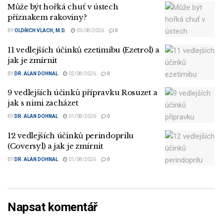
Může být hořká chuť v ústech
příznakem rakoviny?
BY
OLDŘICH VLACH, M.D.
03/08/2026
0
11 vedlejších účinků ezetimibu (Ezetrol) a
jak je zmírnit
BY
DR. ALAN DOHNAL
02/08/2026
0
9 vedlejších účinků přípravku Rosuzet a
jak s nimi zacházet
BY
DR. ALAN DOHNAL
01/08/2026
0
12 vedlejších účinků perindoprilu
(Coversyl) a jak je zmírnit
BY
DR. ALAN DOHNAL
01/08/2026
0
Napsat komentář