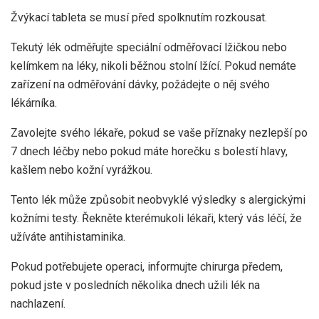
Žvýkací tableta se musí před spolknutím rozkousat.
Tekutý lék odměřujte speciální odměřovací lžičkou nebo
kelímkem na léky, nikoli běžnou stolní lžící. Pokud nemáte
zařízení na odměřování dávky, požádejte o něj svého
lékárníka.
Zavolejte svého lékaře, pokud se vaše příznaky nezlepší po
7 dnech léčby nebo pokud máte horečku s bolestí hlavy,
kašlem nebo kožní vyrážkou.
Tento lék může způsobit neobvyklé výsledky s alergickými
kožními testy. Řekněte kterémukoli lékaři, který vás léčí, že
užíváte antihistaminika.
Pokud potřebujete operaci, informujte chirurga předem,
pokud jste v posledních několika dnech užili lék na
nachlazení.