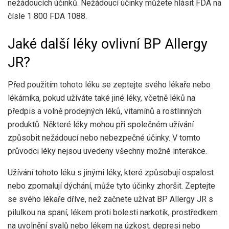
nežádoucích účinků. Nežádoucí účinky můžete hlásit FDA na
čísle 1 800 FDA 1088.
Jaké další léky ovlivní BP Allergy
JR?
Před použitím tohoto léku se zeptejte svého lékaře nebo
lékárníka, pokud užíváte také jiné léky, včetně léků na
předpis a volně prodejných léků, vitamínů a rostlinných
produktů. Některé léky mohou při společném užívání
způsobit nežádoucí nebo nebezpečné účinky. V tomto
průvodci léky nejsou uvedeny všechny možné interakce.
Užívání tohoto léku s jinými léky, které způsobují ospalost
nebo zpomalují dýchání, může tyto účinky zhoršit. Zeptejte
se svého lékaře dříve, než začnete užívat BP Allergy JR s
pilulkou na spaní, lékem proti bolesti narkotik, prostředkem
na uvolnění svalů nebo lékem na úzkost, depresi nebo