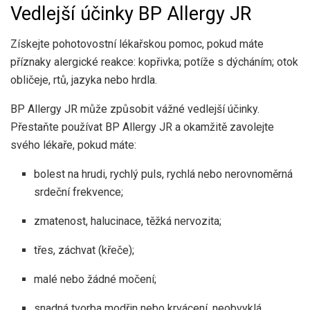
Vedlejší účinky BP Allergy JR
Získejte pohotovostní lékařskou pomoc, pokud máte
příznaky alergické reakce: kopřivka; potíže s dýcháním; otok
obličeje, rtů, jazyka nebo hrdla.
BP Allergy JR může způsobit vážné vedlejší účinky.
Přestaňte používat BP Allergy JR a okamžitě zavolejte
svého lékaře, pokud máte:
bolest na hrudi, rychlý puls, rychlá nebo nerovnoměrná
srdeční frekvence;
zmatenost, halucinace, těžká nervozita;
třes, záchvat (křeče);
malé nebo žádné močení;
snadná tvorba modřin nebo krvácení, neobvyklá