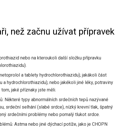
i, než začnu užívat přípravek
orothiazid nebo na kteroukoli další složku přípravku
lorothiazidu).
metoprolol a tablety hydrochlorothiazidu); jakákoli část
a hydrochlorothiazidu); nebo jakékoli jiné léky, potraviny
 tom, jaké příznaky jste měli.
mů: Některé typy abnormálních srdečních tepů nazývané
srdeční selhání (slabé srdce), nízký krevní tlak, špatný
ený srdečními problémy nebo pomalý tlukot srdce.
blémů: Astma nebo jiné dýchací potíže, jako je CHOPN