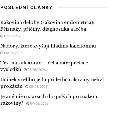
POSLEDNÍ ČLÁNKY
Rakovina dělohy (rakovina endometria):
Příznaky, příčiny, diagnostika a léčba
07/08/2026
Nádory, které zvyšují hladinu kalcitoninu
06/08/2026
Test na kalcitonin: Účel a interpretace
výsledků
06/08/2026
Účinek včelího jedu při léčbě rakoviny nebyl
prokázán
05/08/2026
Je anémie u starších dospělých příznakem
rakoviny?
04/08/2026