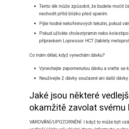
Tento lék může způsobit, že budete močit č
nechodit příliš blízko před spaním.
Pijte hodně nekofeinových tekutin, pokud vám 
Pokud užíváte cholestyramin nebo kolestipol,
přípravkem Lopressor HCT (tablety metoprolo
Co mám dělat, když vynechám dávku?
Vynechejte zapomenutou dávku a vraťte se k
Neužívejte 2 dávky současně ani další dávky.
Jaké jsou některé vedlejš
okamžitě zavolat svému l
VAROVÁNÍ/UPOZORNĚNÍ: I když to může být vzácné