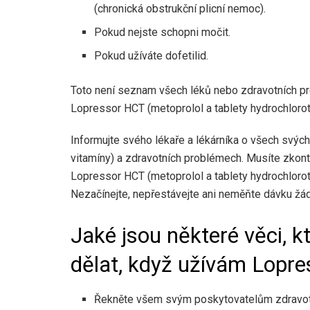
(chronická obstrukční plicní nemoc).
Pokud nejste schopni močit.
Pokud užíváte dofetilid.
Toto není seznam všech léků nebo zdravotních pr
Lopressor HCT (metoprolol a tablety hydrochlorot
Informujte svého lékaře a lékárníka o všech svých 
vitamíny) a zdravotních problémech. Musíte zkont
Lopressor HCT (metoprolol a tablety hydrochlorot
Nezačínejte, nepřestávejte ani neměňte dávku žá
Jaké jsou některé věci, k
dělat, když užívám Lopr
Řekněte všem svým poskytovatelům zdravotní