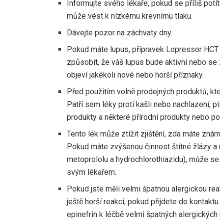
Informujte svého lékaře, pokud se příliš potít
může vést k nízkému krevnímu tlaku.
Dávejte pozor na záchvaty dny.
Pokud máte lupus, přípravek Lopressor HCT 
způsobit, že váš lupus bude aktivní nebo se 
objeví jakékoli nové nebo horší příznaky.
Před použitím volně prodejných produktů, kt
Patří sem léky proti kašli nebo nachlazení, p
produkty a některé přírodní produkty nebo p
Tento lék může ztížit zjištění, zda máte známk
Pokud máte zvýšenou činnost štítné žlázy a 
metoprololu a hydrochlorothiazidu), může se t
svým lékařem.
Pokud jste měli velmi špatnou alergickou re
ještě horší reakci, pokud přijdete do kontaktu
epinefrin k léčbě velmi špatných alergických