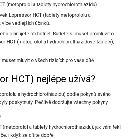
T (metoprolol a tablety hydrochlorothiazidu).
avek Lopressor HCT (tablety metoprololu a
 více vedlejších účinků.
nebo plánujete otěhotnět. Budete si muset promluvit o
sor HCT (metoprolol a hydrochlorothiazidové tablety),
 muset mluvit o všech rizicích pro vaše dítě.
sor HCT) nejlépe užívá?
oprololu a hydrochlorothiazidu) podle pokynů svého
byly poskytnuty. Pečlivě dodržujte všechny pokyny.
e.
 (metoprolol a tablety hydrochlorothiazidu), jak vám řekl
če, i když se cítíte dobře.