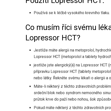
Použití Lopressor HCT:
Používá se k léčbě vysokého krevního tlaku.
Co musím říci svému lékař
Lopressor HCT?
Jestliže máte alergii na metoprolol, hydrochl
Lopressor HCT (metoprolol a tablety hydroch
jestliže jste alergický(á) na Lopressor HCT (
přípravku Lopressor HCT (tablety metoprololu 
nebo látky. Řekněte svému lékaři o alergii a o
Máte-li některý z těchto zdravotních problé
srdeční blok nebo syndrom nemocného sinusu, 
průtok krve do paží nebo nohou, šok způsob
Pokud máte některý z těchto zdravotních pro