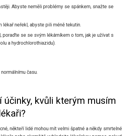
astěji. Abyste neměli problémy se spánkem, snažte se
lékař neřekl, abyste pili méně tekutin.
 poraďte se se svým lékárníkem o tom, jak je užívat s
lu a hydrochlorothiazidu).
 normálnímu času.
í účinky, kvůli kterým musím
ékaři?
, někteří lidé mohou mít velmi špatné a někdy smrtelné