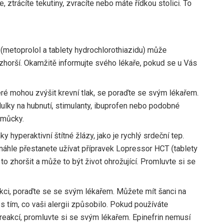
e, ztrácíte tekutiny, zvracíte nebo máte řídkou stolici. To
(metoprolol a tablety hydrochlorothiazidu) může
zhorší. Okamžitě informujte svého lékaře, pokud se u Vás
eré mohou zvýšit krevní tlak, se poraďte se svým lékařem.
ilulky na hubnutí, stimulanty, ibuprofen nebo podobné
omůcky.
y hyperaktivní štítné žlázy, jako je rychlý srdeční tep.
náhle přestanete užívat přípravek Lopressor HCT (tablety
o zhoršit a může to být život ohrožující. Promluvte si se
akci, poraďte se se svým lékařem. Můžete mít šanci na
 s tím, co vaši alergii způsobilo. Pokud používáte
 reakcí, promluvte si se svým lékařem. Epinefrin nemusí