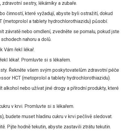
 zdravotní sestry, lékárníky a zubaře.
o činností, které vyžadují, abyste byli ostražití, dokud
T (metoprolol a tablety hydrochlorothiazidu) působí.
ít závratě nebo omdlení, zvedněte se pomalu, pokud jste
o schodech nahoru a dolů.
ak Vám řekl lékař.
řekl lékař. Promluvte si s lékařem.
 testy. Řekněte všem svým poskytovatelům zdravotní péče
ssor HCT (metoprolol a tablety hydrochlorothiazidu).
alkohol nebo užívat jiné drogy a přírodní produkty, které
ukru v krvi. Promluvte si s lékařem.
s), budete muset hladinu cukru v krvi pečlivě sledovat.
ě. Pijte hodně tekutin, abyste zastavili ztrátu tekutin.