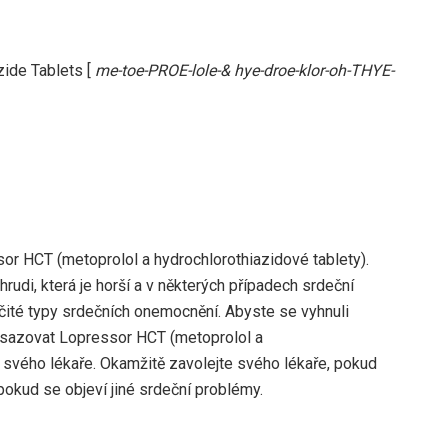
zide Tablets [
me-toe-PROE-lole-& hye-droe-klor-oh-THYE-
sor HCT (metoprolol a hydrochlorothiazidové tablety).
hrudi, která je horší a v některých případech srdeční
rčité typy srdečních onemocnění. Abyste se vyhnuli
ysazovat Lopressor HCT (metoprolol a
 svého lékaře. Okamžitě zavolejte svého lékaře, pokud
pokud se objeví jiné srdeční problémy.