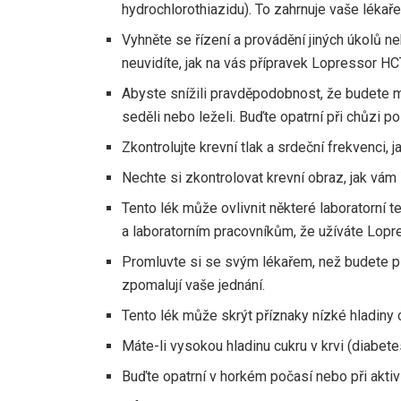
hydrochlorothiazidu). To zahrnuje vaše lékaře,
Vyhněte se řízení a provádění jiných úkolů neb
neuvidíte, jak na vás přípravek Lopressor HC
Abyste snížili pravděpodobnost, že budete m
seděli nebo leželi. Buďte opatrní při chůzi p
Zkontrolujte krevní tlak a srdeční frekvenci, j
Nechte si zkontrolovat krevní obraz, jak vám 
Tento lék může ovlivnit některé laboratorní
a laboratorním pracovníkům, že užíváte Lopre
Promluvte si se svým lékařem, než budete pít 
zpomalují vaše jednání.
Tento lék může skrýt příznaky nízké hladiny c
Máte-li vysokou hladinu cukru v krvi (diabete
Buďte opatrní v horkém počasí nebo při aktivit