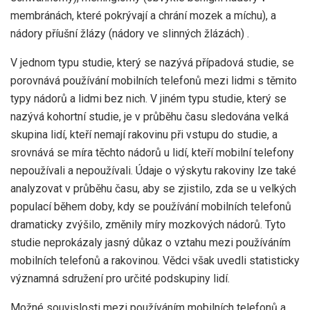
membránách, které pokrývají a chrání mozek a míchu), a
nádory příušní žlázy (nádory ve slinných žlázách) .
V jednom typu studie, který se nazývá případová studie, se
porovnává používání mobilních telefonů mezi lidmi s těmito
typy nádorů a lidmi bez nich. V jiném typu studie, který se
nazývá kohortní studie, je v průběhu času sledována velká
skupina lidí, kteří nemají rakovinu při vstupu do studie, a
srovnává se míra těchto nádorů u lidí, kteří mobilní telefony
nepoužívali a nepoužívali. Údaje o výskytu rakoviny lze také
analyzovat v průběhu času, aby se zjistilo, zda se u velkých
populací během doby, kdy se používání mobilních telefonů
dramaticky zvýšilo, změnily míry mozkových nádorů. Tyto
studie neprokázaly jasný důkaz o vztahu mezi používáním
mobilních telefonů a rakovinou. Vědci však uvedli statisticky
významná sdružení pro určité podskupiny lidí.
Možné souvislosti mezi používáním mobilních telefonů a