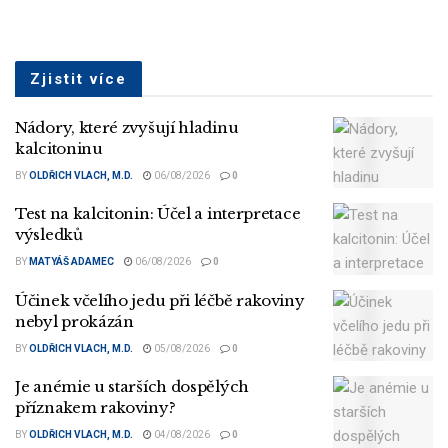
Zjistit více
Nádory, které zvyšují hladinu
kalcitoninu
BY
OLDŘICH VLACH, M.D.
06/08/2026
0
Test na kalcitonin: Účel a interpretace
výsledků
BY
MATYÁŠ ADAMEC
06/08/2026
0
Účinek včelího jedu při léčbě rakoviny
nebyl prokázán
BY
OLDŘICH VLACH, M.D.
05/08/2026
0
Je anémie u starších dospělých
příznakem rakoviny?
BY
OLDŘICH VLACH, M.D.
04/08/2026
0