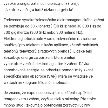
vysoká energie, zatímco neionizující záření je
nízkofrekvenční, a tudíž nízkoenergetické.
Frekvence vysokofrekvenčního elektromagnetického záření
se pohybuje od 30 kilohertzů (30 kHz nebo 30 000 Hz) do
300 gigahertzů (300 GHz nebo 300 miliard Hz).
Elektromagnetická pole v radiofrekvenčním rozsahu se
používají pro telekomunikační aplikace, včetně mobilních
telefonů, televizorů a rádiových přenosů. Lidské tělo
absorbuje energii ze zařízení, která emitují
vysokofrekvenční elektromagnetické záření. Dávka
absorbované energie se odhaduje pomocí míry zvané
specifická míra absorpce (SAR), která se vyjadřuje ve
wattech na kilogram tělesné hmotnosti.
Je známo, že expozice ionizujícímu záření, například
rentgenovému záření, zvyšuje riziko rakoviny. Přestože
mnoho studií zkoumalo potenciální zdravotní účinky