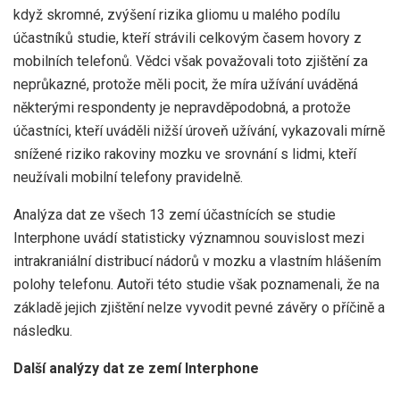
když skromné, zvýšení rizika gliomu u malého podílu
účastníků studie, kteří strávili celkovým časem hovory z
mobilních telefonů. Vědci však považovali toto zjištění za
neprůkazné, protože měli pocit, že míra užívání uváděná
některými respondenty je nepravděpodobná, a protože
účastníci, kteří uváděli nižší úroveň užívání, vykazovali mírně
snížené riziko rakoviny mozku ve srovnání s lidmi, kteří
neužívali mobilní telefony pravidelně.
Analýza dat ze všech 13 zemí účastnících se studie
Interphone uvádí statisticky významnou souvislost mezi
intrakraniální distribucí nádorů v mozku a vlastním hlášením
polohy telefonu. Autoři této studie však poznamenali, že na
základě jejich zjištění nelze vyvodit pevné závěry o příčině a
následku.
Další analýzy dat ze zemí Interphone