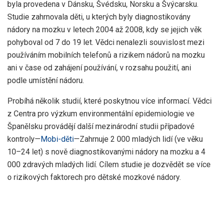
byla provedena v Dánsku, Švédsku, Norsku a Švýcarsku.
Studie zahrnovala děti, u kterých byly diagnostikovány
nádory na mozku v letech 2004 až 2008, kdy se jejich věk
pohyboval od 7 do 19 let. Vědci nenalezli souvislost mezi
používáním mobilních telefonů a rizikem nádorů na mozku
ani v čase od zahájení používání, v rozsahu použití, ani
podle umístění nádoru.
Probíhá několik studií, které poskytnou více informací. Vědci
z Centra pro výzkum environmentální epidemiologie ve
Španělsku provádějí další mezinárodní studii případové
kontroly—
Mobi-děti
—Zahrnuje 2 000 mladých lidí (ve věku
10–24 let) s nově diagnostikovanými nádory na mozku a 4
000 zdravých mladých lidí. Cílem studie je dozvědět se více
o rizikových faktorech pro dětské mozkové nádory.