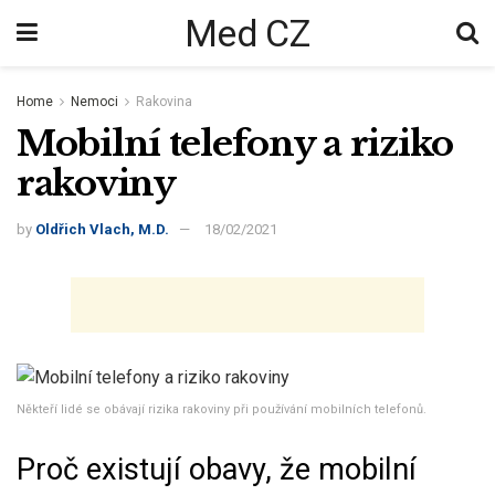
Med CZ
Home
Nemoci
Rakovina
Mobilní telefony a riziko
rakoviny
by
Oldřich Vlach, M.D.
18/02/2021
Někteří lidé se obávají rizika rakoviny při používání mobilních telefonů.
Proč existují obavy, že mobilní