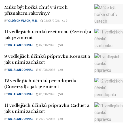
Může být hořká chuť v ústech
příznakem rakoviny?
BY
OLDŘICH VLACH, M.D.
03/08/2026
0
11 vedlejších účinků ezetimibu (Ezetrol) a
jak je zmírnit
BY
DR. ALAN DOHNAL
02/08/2026
0
9 vedlejších účinků přípravku Rosuzet a
jak s nimi zacházet
BY
DR. ALAN DOHNAL
01/08/2026
0
12 vedlejších účinků perindoprilu
(Coversyl) a jak je zmírnit
BY
DR. ALAN DOHNAL
01/08/2026
0
11 vedlejších účinků přípravku Caduet a
jak s nimi zacházet
BY
DR. ALAN DOHNAL
26/07/2026
0