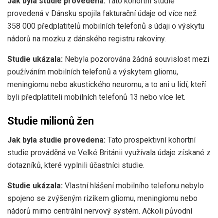
Jak byla studie provedena:
Tato kohortní studie
provedená v Dánsku spojila fakturační údaje od více než
358 000 předplatitelů mobilních telefonů s údaji o výskytu
nádorů na mozku z dánského registru rakoviny.
Studie ukázala:
Nebyla pozorována žádná souvislost mezi
používáním mobilních telefonů a výskytem gliomu,
meningiomu nebo akustického neuromu, a to ani u lidí, kteří
byli předplatiteli mobilních telefonů 13 nebo více let.
Studie milionů žen
Jak byla studie provedena:
Tato prospektivní kohortní
studie prováděná ve Velké Británii využívala údaje získané z
dotazníků, které vyplnili účastníci studie.
Studie ukázala:
Vlastní hlášení mobilního telefonu nebylo
spojeno se zvýšeným rizikem gliomu, meningiomu nebo
nádorů mimo centrální nervový systém. Ačkoli původní