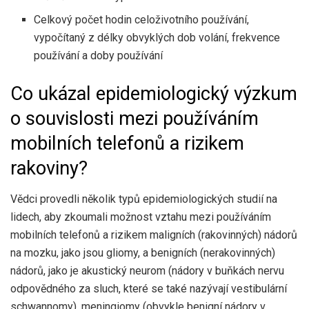
Celkový počet hodin celoživotního používání,
vypočítaný z délky obvyklých dob volání, frekvence
používání a doby používání
Co ukázal epidemiologický výzkum
o souvislosti mezi používáním
mobilních telefonů a rizikem
rakoviny?
Vědci provedli několik typů epidemiologických studií na
lidech, aby zkoumali možnost vztahu mezi používáním
mobilních telefonů a rizikem maligních (rakovinných) nádorů
na mozku, jako jsou gliomy, a benigních (nerakovinných)
nádorů, jako je akustický neurom (nádory v buňkách nervu
odpovědného za sluch, které se také nazývají vestibulární
schwannomy), meningiomy (obvykle benigní nádory v