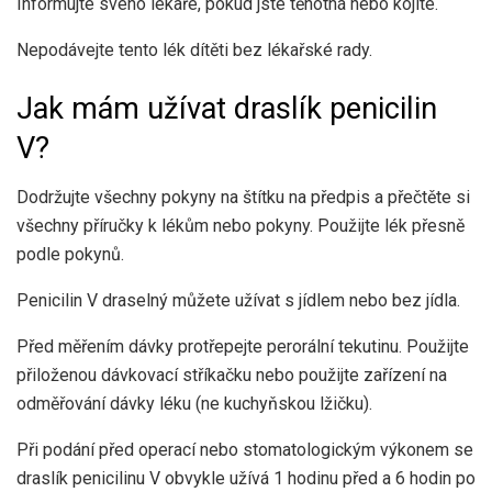
Informujte svého lékaře, pokud jste těhotná nebo kojíte.
Nepodávejte tento lék dítěti bez lékařské rady.
Jak mám užívat draslík penicilin
V?
Dodržujte všechny pokyny na štítku na předpis a přečtěte si
všechny příručky k lékům nebo pokyny. Použijte lék přesně
podle pokynů.
Penicilin V draselný můžete užívat s jídlem nebo bez jídla.
Před měřením dávky protřepejte perorální tekutinu. Použijte
přiloženou dávkovací stříkačku nebo použijte zařízení na
odměřování dávky léku (ne kuchyňskou lžičku).
Při podání před operací nebo stomatologickým výkonem se
draslík penicilinu V obvykle užívá 1 hodinu před a 6 hodin po