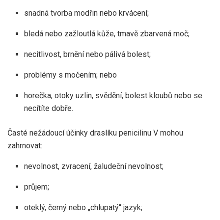
snadná tvorba modřin nebo krvácení;
bledá nebo zažloutlá kůže, tmavě zbarvená moč;
necitlivost, brnění nebo pálivá bolest;
problémy s močením; nebo
horečka, otoky uzlin, svědění, bolest kloubů nebo se
necítíte dobře.
Časté nežádoucí účinky draslíku penicilinu V mohou
zahrnovat:
nevolnost, zvracení, žaludeční nevolnost;
průjem;
oteklý, černý nebo „chlupatý“ jazyk;