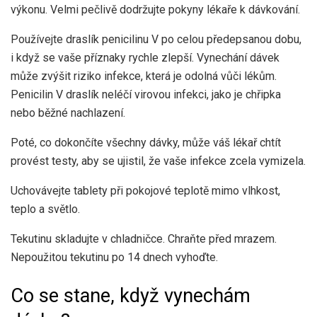
výkonu. Velmi pečlivě dodržujte pokyny lékaře k dávkování.
Používejte draslík penicilinu V po celou předepsanou dobu,
i když se vaše příznaky rychle zlepší. Vynechání dávek
může zvýšit riziko infekce, která je odolná vůči lékům.
Penicilin V draslík neléčí virovou infekci, jako je chřipka
nebo běžné nachlazení.
Poté, co dokončíte všechny dávky, může váš lékař chtít
provést testy, aby se ujistil, že vaše infekce zcela vymizela.
Uchovávejte tablety při pokojové teplotě mimo vlhkost,
teplo a světlo.
Tekutinu skladujte v chladničce. Chraňte před mrazem.
Nepoužitou tekutinu po 14 dnech vyhoďte.
Co se stane, když vynechám