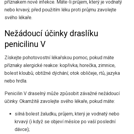
příznakem nové infekce. Máte-li průjem, který je vodnatý
nebo krvavý, před použitím léku proti průjmu zavolejte
svého lékaře.
Nežádoucí účinky draslíku
penicilinu V
Získejte pohotovostní lékařskou pomoc, pokud máte
příznaky alergické reakce: kopřivka; horečka, zimnice,
bolest kloubů; obtížné dýchání; otok obličeje, rtů, jazyka
nebo hrdla.
Penicilin V draselný může způsobit závažné nežádoucí
účinky. Okamžitě zavolejte svého lékaře, pokud máte:
silná bolest žaludku, průjem, který je vodnatý nebo
krvavý (i když se objeví měsíce po vaší poslední
dávce);