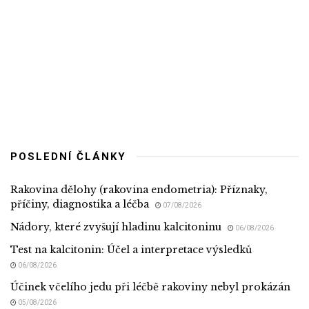
POSLEDNÍ ČLÁNKY
Rakovina dělohy (rakovina endometria): Příznaky,
příčiny, diagnostika a léčba
07/08/2026
Nádory, které zvyšují hladinu kalcitoninu
06/08/2026
Test na kalcitonin: Účel a interpretace výsledků
06/08/2026
Účinek včelího jedu při léčbě rakoviny nebyl prokázán
05/08/2026