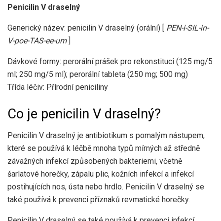
Penicilin V draselný
Generický název: penicilin V draselný (orální) [
PEN-i-SIL-in-
V-poe-TAS-ee-um
]
Dávkové formy: perorální prášek pro rekonstituci (125 mg/5
ml; 250 mg/5 ml); perorální tableta (250 mg; 500 mg)
Třída léčiv: Přírodní peniciliny
Co je penicilin V draselný?
Penicilin V draselný je antibiotikum s pomalým nástupem,
které se používá k léčbě mnoha typů mírných až středně
závažných infekcí způsobených bakteriemi, včetně
šarlatové horečky, zápalu plic, kožních infekcí a infekcí
postihujících nos, ústa nebo hrdlo. Penicilin V draselný se
také používá k prevenci příznaků revmatické horečky.
Penicilin V draselný se také používá k prevenci infekcí