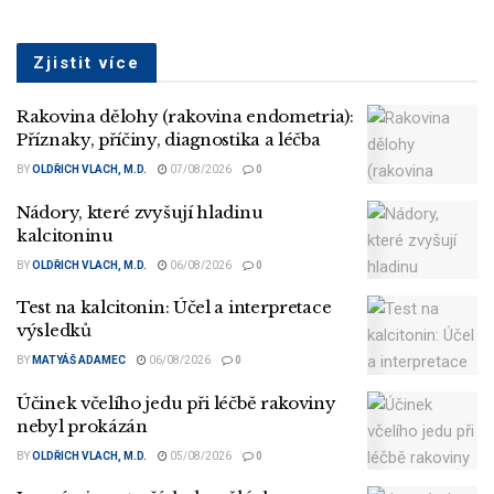
Zjistit více
Rakovina dělohy (rakovina endometria):
Příznaky, příčiny, diagnostika a léčba
BY
OLDŘICH VLACH, M.D.
07/08/2026
0
Nádory, které zvyšují hladinu
kalcitoninu
BY
OLDŘICH VLACH, M.D.
06/08/2026
0
Test na kalcitonin: Účel a interpretace
výsledků
BY
MATYÁŠ ADAMEC
06/08/2026
0
Účinek včelího jedu při léčbě rakoviny
nebyl prokázán
BY
OLDŘICH VLACH, M.D.
05/08/2026
0