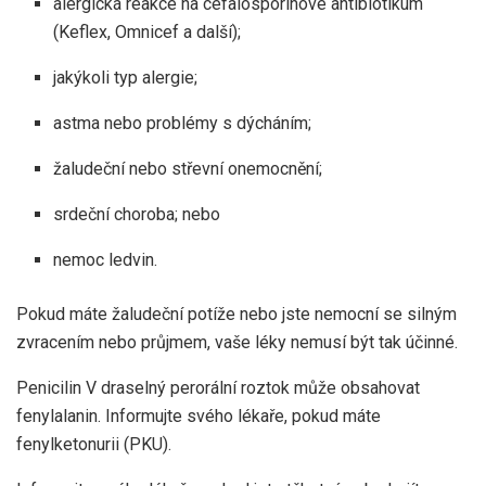
alergická reakce na cefalosporinové antibiotikum
(Keflex, Omnicef ​​a další);
jakýkoli typ alergie;
astma nebo problémy s dýcháním;
žaludeční nebo střevní onemocnění;
srdeční choroba; nebo
nemoc ledvin.
Pokud máte žaludeční potíže nebo jste nemocní se silným
zvracením nebo průjmem, vaše léky nemusí být tak účinné.
Penicilin V draselný perorální roztok může obsahovat
fenylalanin. Informujte svého lékaře, pokud máte
fenylketonurii (PKU).