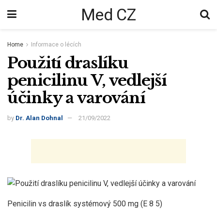
Med CZ
Home
Informace o lécích
Použití draslíku
penicilinu V, vedlejší
účinky a varování
by
Dr. Alan Dohnal
21/09/2022
Penicilin vs draslík systémový 500 mg (E 8 5)