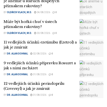
Je anémie u starších dospělých
příznakem rakoviny?
BY
OLDŘICH VLACH, M.D.
04/08/2026
0
Může být hořká chuť v ústech
příznakem rakoviny?
BY
OLDŘICH VLACH, M.D.
03/08/2026
0
11 vedlejších účinků ezetimibu (Ezetrol) a
jak je zmírnit
BY
DR. ALAN DOHNAL
02/08/2026
0
9 vedlejších účinků přípravku Rosuzet a
jak s nimi zacházet
BY
DR. ALAN DOHNAL
01/08/2026
0
12 vedlejších účinků perindoprilu
(Coversyl) a jak je zmírnit
BY
DR. ALAN DOHNAL
01/08/2026
0