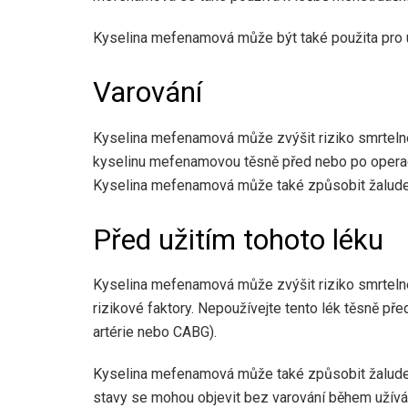
Kyselina mefenamová může být také použita pro ú
Varování
Kyselina mefenamová může zvýšit riziko smrtelné
kyselinu mefenamovou těsně před nebo po operac
Kyselina mefenamová může také způsobit žaludečn
Před užitím tohoto léku
Kyselina mefenamová může zvýšit riziko smrtelné
rizikové faktory. Nepoužívejte tento lék těsně p
artérie nebo CABG).
Kyselina mefenamová může také způsobit žaludečn
stavy se mohou objevit bez varování během užívá