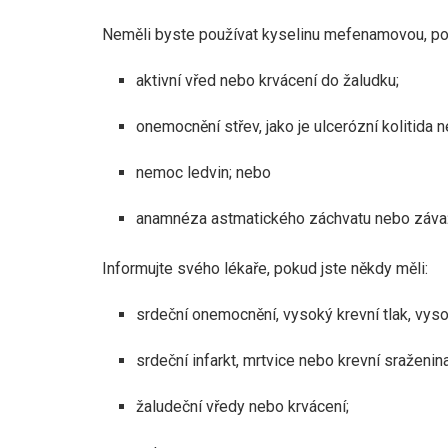
Neměli byste používat kyselinu mefenamovou, poku
aktivní vřed nebo krvácení do žaludku;
onemocnění střev, jako je ulcerózní kolitida
nemoc ledvin; nebo
anamnéza astmatického záchvatu nebo závažn
Informujte svého lékaře, pokud jste někdy měli:
srdeční onemocnění, vysoký krevní tlak, vyso
srdeční infarkt, mrtvice nebo krevní sraženina
žaludeční vředy nebo krvácení;