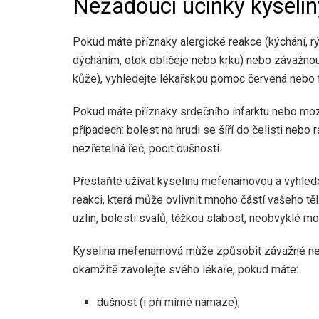
Nežádoucí účinky kysel
Pokud máte příznaky alergické reakce (kýchání, r
dýcháním, otok obličeje nebo krku) nebo závažnou k
kůže), vyhledejte lékařskou pomoc červená nebo f
Pokud máte příznaky srdečního infarktu nebo moz
případech: bolest na hrudi se šíří do čelisti nebo 
nezřetelná řeč, pocit dušnosti.
Přestaňte užívat kyselinu mefenamovou a vyhlede
reakci, která může ovlivnit mnoho částí vašeho tě
uzlin, bolesti svalů, těžkou slabost, neobvyklé m
Kyselina mefenamová může způsobit závažné než
okamžitě zavolejte svého lékaře, pokud máte:
dušnost (i při mírné námaze);