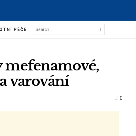
OTNÍ PÉČE
ny mefenamové,
 a varování
0