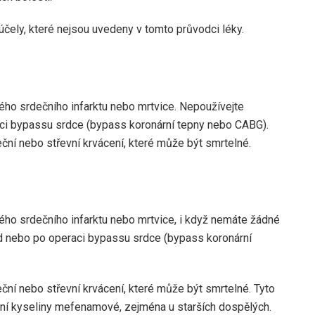
čely, které nejsou uvedeny v tomto průvodci léky.
ho srdečního infarktu nebo mrtvice. Nepoužívejte
i bypassu srdce (bypass koronární tepny nebo CABG).
í nebo střevní krvácení, které může být smrtelné.
ho srdečního infarktu nebo mrtvice, i když nemáte žádné
řed nebo po operaci bypassu srdce (bypass koronární
í nebo střevní krvácení, které může být smrtelné. Tyto
ní kyseliny mefenamové, zejména u starších dospělých.