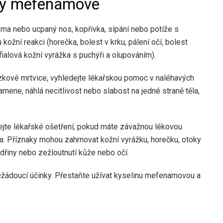
iny mefenamové
ýma nebo ucpaný nos, kopřivka, sípání nebo potíže s
ožní reakci (horečka, bolest v krku, pálení očí, bolest
ialová kožní vyrážka s puchýři a olupováním).
kové mrtvice, vyhledejte lékařskou pomoc v naléhavých
ramene, náhlá necitlivost nebo slabost na jedné straně těla,
jte lékařské ošetření, pokud máte závažnou lékovou
la. Příznaky mohou zahrnovat kožní vyrážku, horečku, otoky
odřiny nebo zežloutnutí kůže nebo očí.
ádoucí účinky. Přestaňte užívat kyselinu mefenamovou a