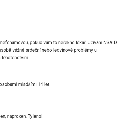
u mefenamovou, pokud vám to neřekne lékař. Užívání NSAID
sobit vážné srdeční nebo ledvinové problémy u
 těhotenstvím.
osobami mladšími 14 let.
fen, naproxen, Tylenol