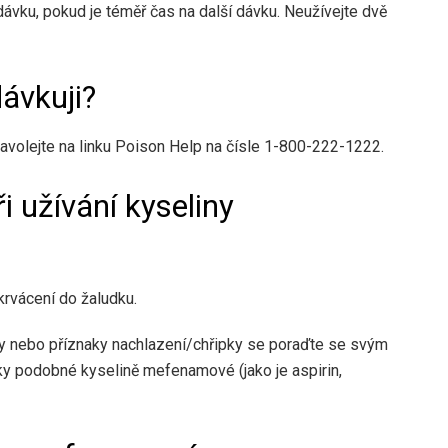
u dávku, pokud je téměř čas na další dávku. Neužívejte dvě
ávkuji?
volejte na linku Poison Help na čísle 1-800-222-1222.
 užívání kyseliny
krvácení do žaludku.
oky nebo příznaky nachlazení/chřipky se poraďte se svým
y podobné kyselině mefenamové (jako je aspirin,