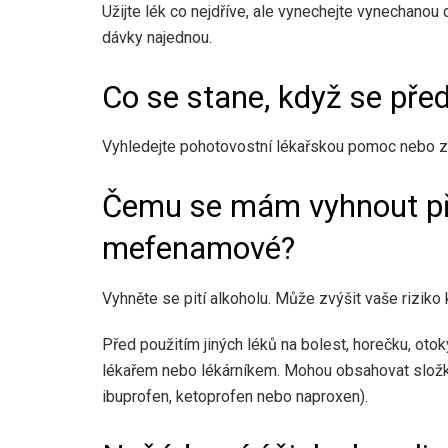
Užijte lék co ​​nejdříve, ale vynechejte vynechano
dávky najednou.
Co se stane, když se před
Vyhledejte pohotovostní lékařskou pomoc nebo za
Čemu se mám vyhnout při
mefenamové?
Vyhněte se pití alkoholu. Může zvýšit vaše riziko 
Před použitím jiných léků na bolest, horečku, ot
lékařem nebo lékárníkem. Mohou obsahovat složk
ibuprofen, ketoprofen nebo naproxen).