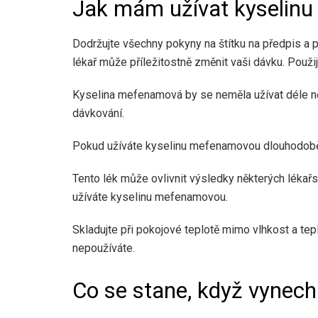
Jak mám užívat kyselin
Dodržujte všechny pokyny na štítku na předpis a 
lékař může příležitostně změnit vaši dávku. Použijt
Kyselina mefenamová by se neměla užívat déle než
dávkování.
Pokud užíváte kyselinu mefenamovou dlouhodobě,
Tento lék může ovlivnit výsledky některých lékařsk
užíváte kyselinu mefenamovou.
Skladujte při pokojové teplotě mimo vlhkost a tepl
nepoužíváte.
Co se stane, když vynec