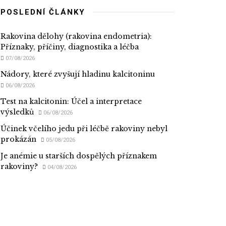
POSLEDNÍ ČLÁNKY
Rakovina dělohy (rakovina endometria):
Příznaky, příčiny, diagnostika a léčba
07/08/2026
Nádory, které zvyšují hladinu kalcitoninu
06/08/2026
Test na kalcitonin: Účel a interpretace
výsledků
06/08/2026
Účinek včelího jedu při léčbě rakoviny nebyl
prokázán
05/08/2026
Je anémie u starších dospělých příznakem
rakoviny?
04/08/2026