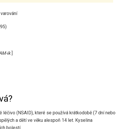
95)
AM-ik
]
vá?
é léčivo (NSAID), které se používá krátkodobě (7 dní nebo
spělých a dětí ve věku alespoň 14 let. Kyselina
ch bolestí.