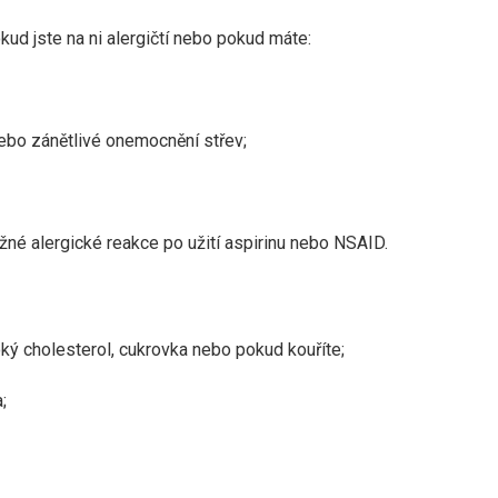
d jste na ni alergičtí nebo pokud máte:
 nebo zánětlivé onemocnění střev;
é alergické reakce po užití aspirinu nebo NSAID.
ký cholesterol, cukrovka nebo pokud kouříte;
;