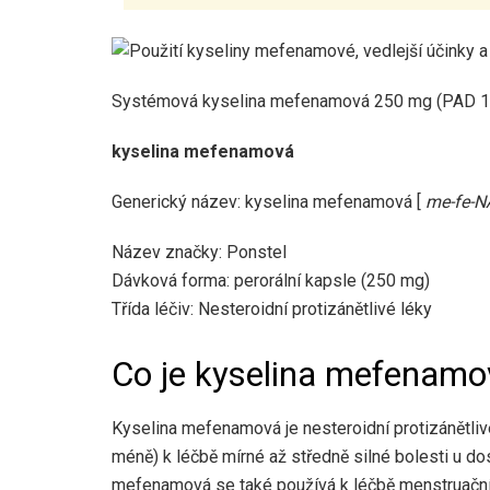
Systémová kyselina mefenamová 250 mg (PAD 1
kyselina mefenamová
Generický název: kyselina mefenamová [
me-fe-N
Název značky: Ponstel
Dávková forma: perorální kapsle (250 mg)
Třída léčiv: Nesteroidní protizánětlivé léky
Co je kyselina mefenamo
Kyselina mefenamová je nesteroidní protizánětliv
méně) k léčbě mírné až středně silné bolesti u do
mefenamová se také používá k léčbě menstruační