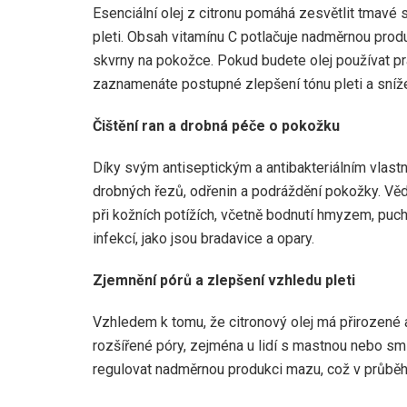
Esenciální olej z citronu pomáhá zesvětlit tmavé
pleti. Obsah vitamínu C potlačuje nadměrnou pro
skvrny na pokožce. Pokud budete olej používat pra
zaznamenáte postupné zlepšení tónu pleti a sníž
Čištění ran a drobná péče o pokožku
Díky svým antiseptickým a antibakteriálním vlastno
drobných řezů, odřenin a podráždění pokožky. Věde
při kožních potížích, včetně bodnutí hmyzem, puch
infekcí, jako jsou bradavice a opary.
Zjemnění pórů a zlepšení vzhledu pleti
Vzhledem k tomu, že citronový olej má přirozené 
rozšířené póry, zejména u lidí s mastnou nebo sm
regulovat nadměrnou produkci mazu, což v průběhu