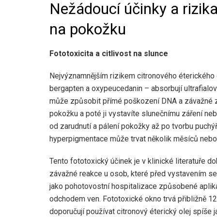
Nežádoucí účinky a rizika
na pokožku
Fototoxicita a citlivost na slunce
Nejvýznamnějším rizikem citronového éterického ol
bergapten a oxypeucedanin – absorbují ultrafialov
může způsobit přímé poškození DNA a závažné zá
pokožku a poté ji vystavíte slunečnímu záření neb
od zarudnutí a pálení pokožky až po tvorbu puchý
hyperpigmentace může trvat několik měsíců nebo 
Tento fototoxický účinek je v klinické literatuř
závažné reakce u osob, které před vystavením se 
jako pohotovostní hospitalizace způsobené aplika
odchodem ven. Fototoxické okno trvá přibližně 12 
doporučují používat citronový éterický olej spíše