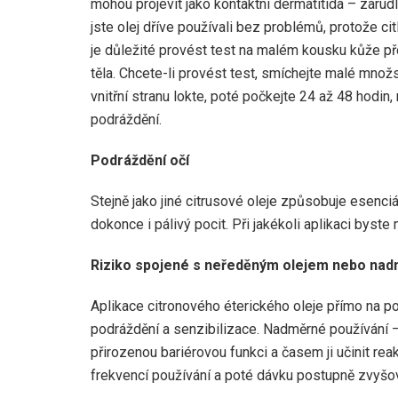
mohou projevit jako kontaktní dermatitida – zarudl
jste olej dříve používali bez problémů, protože c
je důležité provést test na malém kousku kůže pře
těla. Chcete-li provést test, smíchejte malé mno
vnitřní stranu lokte, poté počkejte 24 až 48 hodin
podráždění.
Podráždění očí
Stejně jako jiné citrusové oleje způsobuje esenciá
dokonce i pálivý pocit. Při jakékoli aplikaci byste
Riziko spojené s neředěným olejem nebo nad
Aplikace citronového éterického oleje přímo na p
podráždění a senzibilizace. Nadměrné používání – 
přirozenou bariérovou funkci a časem ji učinit reak
frekvencí používání a poté dávku postupně zvyšov