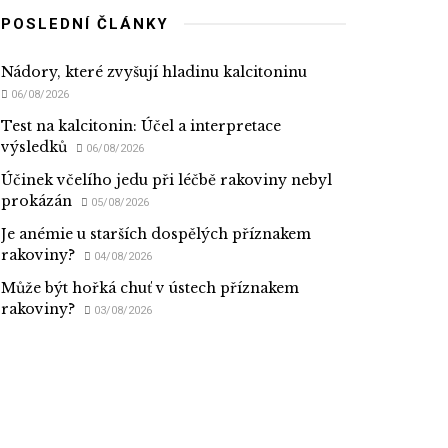
POSLEDNÍ ČLÁNKY
Nádory, které zvyšují hladinu kalcitoninu
06/08/2026
Test na kalcitonin: Účel a interpretace
výsledků
06/08/2026
Účinek včelího jedu při léčbě rakoviny nebyl
prokázán
05/08/2026
Je anémie u starších dospělých příznakem
rakoviny?
04/08/2026
Může být hořká chuť v ústech příznakem
rakoviny?
03/08/2026