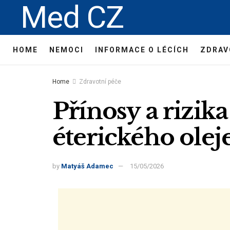
Med CZ
HOME
NEMOCI
INFORMACE O LÉCÍCH
ZDRAV
Home
Zdravotní péče
Přínosy a rizik
éterického ole
by
Matyáš Adamec
15/05/2026