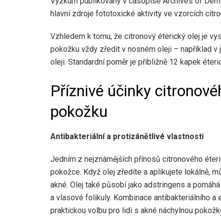
Výzkum publikovaný v časopise Archives of Dermat
hlavní zdroje fototoxické aktivity ve vzorcích ci
Vzhledem k tomu, že citronový éterický olej je vys
pokožku vždy zředit v nosném oleji – například
oleji. Standardní poměr je přibližně 12 kapek éter
Příznivé účinky citronové
pokožku
Antibakteriální a protizánětlivé vlastnosti
Jedním z nejznámějších přínosů citronového éteric
pokožce. Když olej zředíte a aplikujete lokálně, m
akné. Olej také působí jako adstringens a pomáhá
a vlasové folikuly. Kombinace antibakteriálního a 
praktickou volbu pro lidi s akné náchylnou pokožk