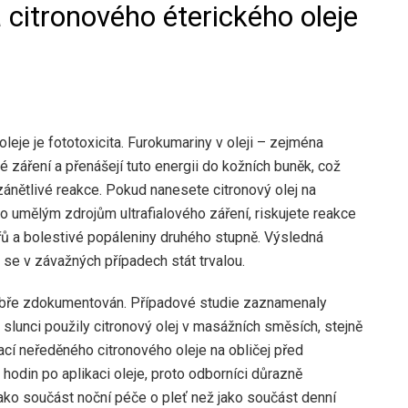
 citronového éterického oleje
eje je fototoxicita. Furokumariny v oleji – zejména
é záření a přenášejí tuto energii do kožních buněk, což
nětlivé reakce. Pokud nanesete citronový olej na
o umělým zdrojům ultrafialového záření, riskujete reakce
řů a bolestivé popáleniny druhého stupně. Výsledná
se v závažných případech stát trvalou.
e dobře zdokumentován. Případové studie zaznamenaly
slunci použily citronový olej v masážních směsích, stejně
cí neředěného citronového oleje na obličej před
hodin po aplikaci oleje, proto odborníci důrazně
 jako součást noční péče o pleť než jako součást denní