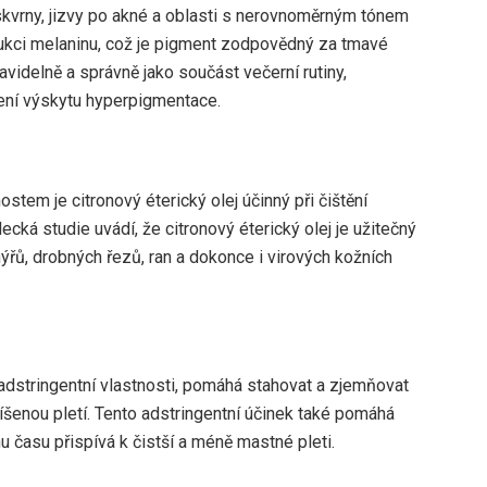
 skvrny, jizvy po akné a oblasti s nerovnoměrným tónem
dukci melaninu, což je pigment zodpovědný za tmavé
videlně a správně jako součást večerní rutiny,
ení výskytu hyperpigmentace.
stem je citronový éterický olej účinný při čištění
cká studie uvádí, že citronový éterický olej je užitečný
ýřů, drobných řezů, ran a dokonce i virových kožních
adstringentní vlastnosti, pomáhá stahovat a zjemňovat
íšenou pletí. Tento adstringentní účinek také pomáhá
 času přispívá k čistší a méně mastné pleti.