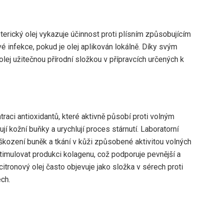
éterický olej vykazuje účinnost proti plísním způsobujícím
é infekce, pokud je olej aplikován lokálně. Díky svým
lej užitečnou přírodní složkou v přípravcích určených k
traci antioxidantů, které aktivně působí proti volným
í kožní buňky a urychlují proces stárnutí. Laboratorní
oškození buněk a tkání v kůži způsobené aktivitou volných
timulovat produkci kolagenu, což podporuje pevnější a
itronový olej často objevuje jako složka v sérech proti
ech.