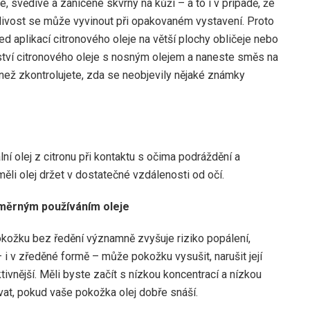
é, svědivé a zanícené skvrny na kůži – a to i v případě, že
itlivost se může vyvinout při opakovaném vystavení. Proto
d aplikací citronového oleje na větší plochy obličeje nebo
žství citronového oleje s nosným olejem a naneste směs na
, než zkontrolujete, zda se neobjevily nějaké známky
lní olej z citronu při kontaktu s očima podráždění a
 měli olej držet v dostatečné vzdálenosti od očí.
měrným používáním oleje
okožku bez ředění významně zvyšuje riziko popálení,
i v zředěné formě – může pokožku vysušit, narušit její
tivnější. Měli byste začít s nízkou koncentrací a nízkou
at, pokud vaše pokožka olej dobře snáší.