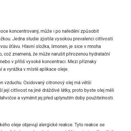
ysoce koncentrovaný, může i po naředění způsobit
žkou. Jedna studie zjistila vysokou prevalenci citlivosti
vou šťávu. Hlavní složka, limonen, je sice v mnoha
o, což znamená, že může narušit přirozenou hydratační
 nebo v příliš vysoké koncentraci. Mezi příznaky
í a vyrážka v místě aplikace oleje.
en vzduchu. Oxidovaný citronový olej má větší
jí citlivost na jiné dráždivé látky, proto byste olej měli
ahvičce a vyměnit jej před uplynutím doby použitelnosti.
kého oleje objevují alergické reakce. Tyto reakce se