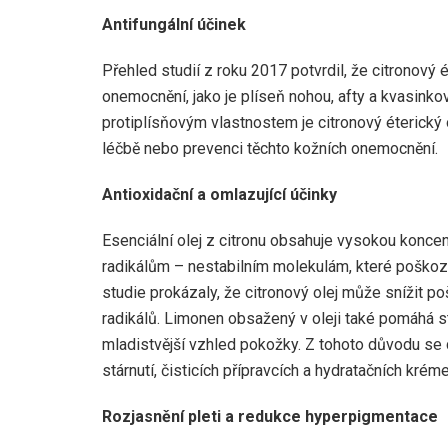
Antifungální účinek
Přehled studií z roku 2017 potvrdil, že citronový 
onemocnění, jako je plíseň nohou, afty a kvasinkov
protiplísňovým vlastnostem je citronový éterický o
léčbě nebo prevenci těchto kožních onemocnění.
Antioxidační a omlazující účinky
Esenciální olej z citronu obsahuje vysokou koncen
radikálům – nestabilním molekulám, které poškozuj
studie prokázaly, že citronový olej může snížit p
radikálů. Limonen obsažený v oleji také pomáhá s
mladistvější vzhled pokožky. Z tohoto důvodu se c
stárnutí, čisticích přípravcích a hydratačních krém
Rozjasnění pleti a redukce hyperpigmentace