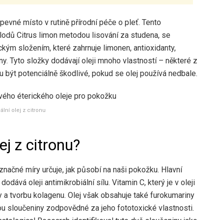
pevné místo v rutině přírodní péče o pleť. Tento
lodů Citrus limon metodou lisování za studena, se
kým složením, které zahrnuje limonen, antioxidanty,
y. Tyto složky dodávají oleji mnoho vlastností – některé z
 být potenciálně škodlivé, pokud se olej používá nedbale.
ální olej z citronu
ej z citronu?
značné míry určuje, jak působí na naši pokožku. Hlavní
odává oleji antimikrobiální sílu. Vitamin C, který je v oleji
 a tvorbu kolagenu. Olej však obsahuje také furokumariny
u sloučeniny zodpovědné za jeho fototoxické vlastnosti.