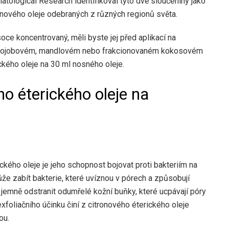
ological Research identifikoval tyto dvě sloučeniny jako
tronového oleje odebraných z různých regionů světa.
oce koncentrovaný, měli byste jej před aplikací na
 v jojobovém, mandlovém nebo frakcionovaném kokosovém
ického oleje na 30 ml nosného oleje.
ho éterického oleje na
kého oleje je jeho schopnost bojovat proti bakteriím na
ůže zabít bakterie, které uvíznou v pórech a způsobují
 jemně odstranit odumřelé kožní buňky, které ucpávají póry
exfoliačního účinku činí z citronového éterického oleje
ou.