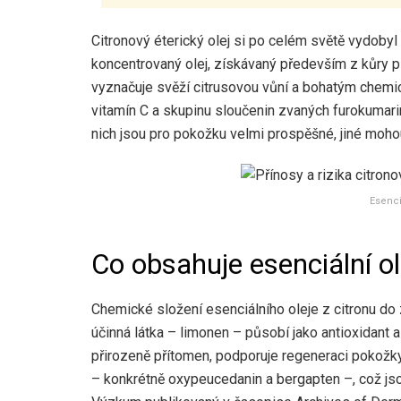
Citronový éterický olej si po celém světě vydobyl 
koncentrovaný olej, získávaný především z kůry p
vyznačuje svěží citrusovou vůní a bohatým chemic
vitamín C a skupinu sloučenin zvaných furokumarin
nich jsou pro pokožku velmi prospěšné, jiné mohou
Esenci
Co obsahuje esenciální ol
Chemické složení esenciálního oleje z citronu do 
účinná látka – limonen – působí jako antioxidant a d
přirozeně přítomen, podporuje regeneraci pokožky
– konkrétně oxypeucedanin a bergapten –, což jso