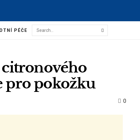
OTNÍ PÉČE
a citronového
je pro pokožku
0