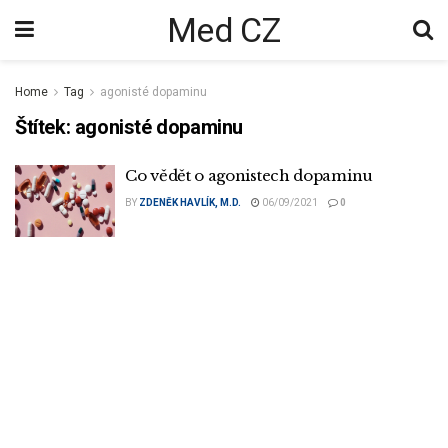
Med CZ
Home
Tag
agonisté dopaminu
Štítek:
agonisté dopaminu
Co vědět o agonistech dopaminu
BY
ZDENĚK HAVLÍK, M.D.
06/09/2021
0