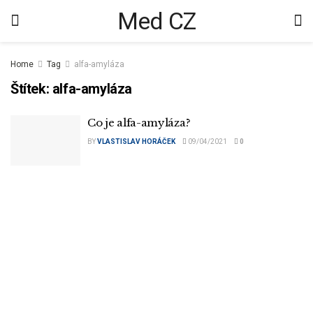
Med CZ
Home
Tag
alfa-amyláza
Štítek:
alfa-amyláza
Co je alfa-amyláza?
BY
VLASTISLAV HORÁČEK
09/04/2021
0