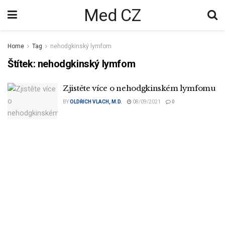
Med CZ
Home
Tag
nehodgkinský lymfom
Štítek:
nehodgkinský lymfom
Zjistěte více o nehodgkinském lymfomu
BY
OLDŘICH VLACH, M.D.
08/09/2021
0