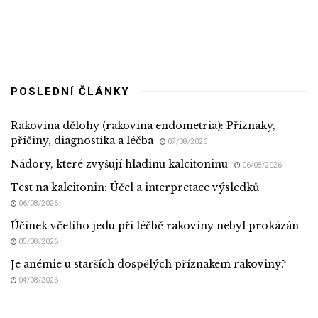
POSLEDNÍ ČLÁNKY
Rakovina dělohy (rakovina endometria): Příznaky,
příčiny, diagnostika a léčba
07/08/2026
Nádory, které zvyšují hladinu kalcitoninu
06/08/2026
Test na kalcitonin: Účel a interpretace výsledků
06/08/2026
Účinek včelího jedu při léčbě rakoviny nebyl prokázán
05/08/2026
Je anémie u starších dospělých příznakem rakoviny?
04/08/2026