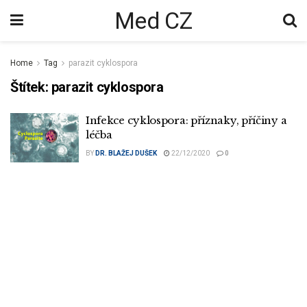
Med CZ
Home
Tag
parazit cyklospora
Štítek:
parazit cyklospora
Infekce cyklospora: příznaky, příčiny a
léčba
BY
DR. BLAŽEJ DUŠEK
22/12/2020
0