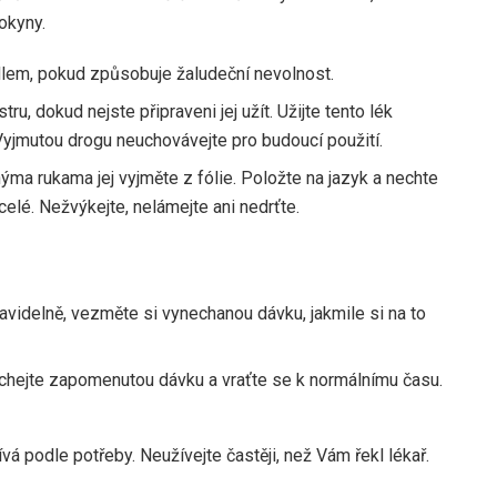
okyny.
jídlem, pokud způsobuje žaludeční nevolnost.
tru, dokud nejste připraveni jej užít. Užijte tento lék
. Vyjmutou drogu neuchovávejte pro budoucí použití.
chýma rukama jej vyjměte z fólie. Položte na jazyk a nechte
celé. Nežvýkejte, nelámejte ani nedrťte.
ravidelně, vezměte si vynechanou dávku, jakmile si na to
nechejte zapomenutou dávku a vraťte se k normálnímu času.
ívá podle potřeby. Neužívejte častěji, než Vám řekl lékař.