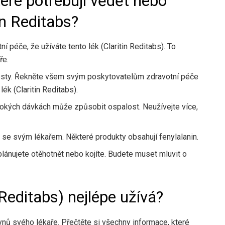
teré potřebuji vědět nebo
in Reditabs?
péče, že užíváte tento lék (Claritin Reditabs). To
ře.
 testy. Řekněte všem svým poskytovatelům zdravotní péče
ék (Claritin Reditabs).
ysokých dávkách může způsobit ospalost. Neužívejte více,
 se svým lékařem. Některé produkty obsahují fenylalanin.
plánujete otěhotnět nebo kojíte. Budete muset mluvit o
 Reditabs) nejlépe užívá?
kynů svého lékaře. Přečtěte si všechny informace, které