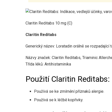
Claritin Reditabs 10 mg (C)
Claritin Reditabs
Generický název: Loratadin orálně se rozpadající t
Názvy značek: Claritin Reditabs, Triaminic Allerc
Třída léků: Antihistaminika
Použití Claritin Reditabs:
Používá se ke zmírnění příznaků alergie.
Používá se k léčbě kopřivky.