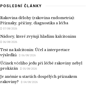
POSLEDNÍ ČLÁNKY
Rakovina dělohy (rakovina endometria):
Příznaky, příčiny, diagnostika a léčba
07/08/2026
Nádory, které zvyšují hladinu kalcitoninu
06/08/2026
Test na kalcitonin: Účel a interpretace
výsledků
06/08/2026
Účinek včelího jedu při léčbě rakoviny nebyl
prokázán
05/08/2026
Je anémie u starších dospělých příznakem
rakoviny?
04/08/2026