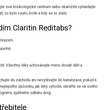
ejte své toxikologické centrum nebo okamžitě vyhledejte
, co bylo vzato, kolik a kdy se to stalo.
dím Claritin Reditabs?
 mrazem.
upelně.
tě. Všechny léky uchovávejte mimo dosah dětí a
hujte do záchodu ani nevylévejte do kanalizace, pokud k
nejlepšího způsobu, jak léky vyhodit, obraťte se na svého
programy zpětného odběru drog.
třebitele