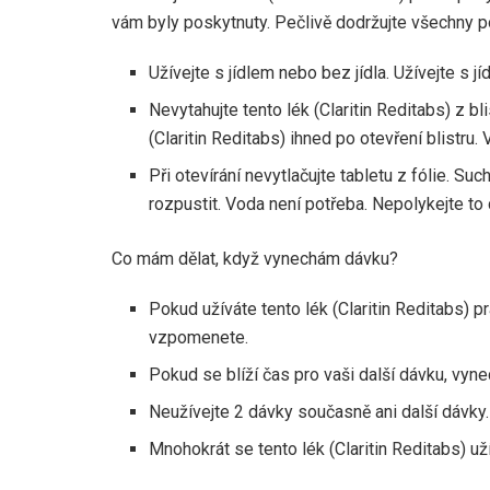
vám byly poskytnuty. Pečlivě dodržujte všechny p
Užívejte s jídlem nebo bez jídla. Užívejte s 
Nevytahujte tento lék (Claritin Reditabs) z blis
(Claritin Reditabs) ihned po otevření blistru
Při otevírání nevytlačujte tabletu z fólie. Su
rozpustit. Voda není potřeba. Nepolykejte to 
Co mám dělat, když vynechám dávku?
Pokud užíváte tento lék (Claritin Reditabs) p
vzpomenete.
Pokud se blíží čas pro vaši další dávku, vy
Neužívejte 2 dávky současně ani další dávky.
Mnohokrát se tento lék (Claritin Reditabs) už