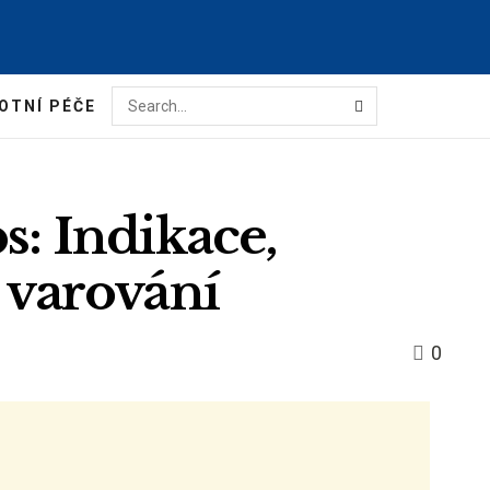
OTNÍ PÉČE
s: Indikace,
, varování
0