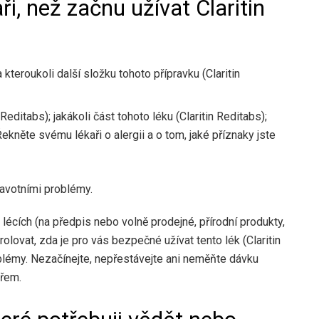
i, než začnu užívat Claritin
 kteroukoli další složku tohoto přípravku (Claritin
n Reditabs); jakákoli část tohoto léku (Claritin Reditabs);
 Řekněte svému lékaři o alergii a o tom, jaké příznaky jste
ravotními problémy.
lécích (na předpis nebo volně prodejné, přírodní produkty,
lovat, zda je pro vás bezpečné užívat tento lék (Claritin
blémy. Nezačínejte, nepřestávejte ani neměňte dávku
ařem.