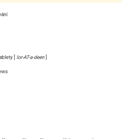
ablety [
lor-AT-a-deen
]
hews