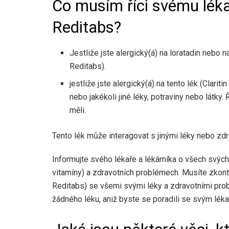
Co musím říci svému lékař
Reditabs?
Jestliže jste alergický(á) na loratadin nebo na
Reditabs).
jestliže jste alergický(á) na tento lék (Clariti
nebo jakékoli jiné léky, potraviny nebo látky.
měli.
Tento lék může interagovat s jinými léky nebo zd
Informujte svého lékaře a lékárníka o všech svých 
vitamíny) a zdravotních problémech. Musíte zkontro
Reditabs) se všemi svými léky a zdravotními pro
žádného léku, aniž byste se poradili se svým lék