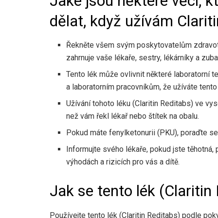
Jaké jsou některé věci, k
dělat, když užívám Clarit
Řekněte všem svým poskytovatelům zdravotní 
zahrnuje vaše lékaře, sestry, lékárníky a zuba
Tento lék může ovlivnit některé laboratorní
a laboratorním pracovníkům, že užíváte tento l
Užívání tohoto léku (Claritin Reditabs) ve v
než vám řekl lékař nebo štítek na obalu.
Pokud máte fenylketonurii (PKU), poraďte se
Informujte svého lékaře, pokud jste těhotná, 
výhodách a rizicích pro vás a dítě.
Jak se tento lék (Claritin
Používejte tento lék (Claritin Reditabs) podle po