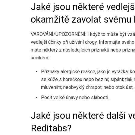
Jaké jsou některé vedlejš
okamžitě zavolat svému l
VAROVÁNÍ/UPOZORNĚNÍ: I když to může být vzácné
vedlejší účinky při užívání drogy. Informujte své
máte některý z následujících příznaků nebo přízn
účinkem:
Příznaky alergické reakce, jako je vyrážka; ko
se kůže s horečkou nebo bez ní; sípání; tlak
mluvením; neobvyklý chrapot; nebo otok úst, o
Pocit velké únavy nebo slabosti.
Jaké jsou některé další ve
Reditabs?