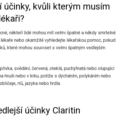
í účinky, kvůli kterým musím
ékaři?
, někteří lidé mohou mít velmi špatné a někdy smrtelné
ho lékaře nebo okamžitě vyhledejte lékařskou pomoc, pokud
aků, které mohou souviset s velmi špatným vedlejším
přivka; svědění; červená, oteklá, puchýřnatá nebo olupující
 na hrudi nebo v krku; potíže s dýcháním, polykáním nebo
bličeje, rtů, jazyka nebo hrdla.
dlejší účinky Claritin