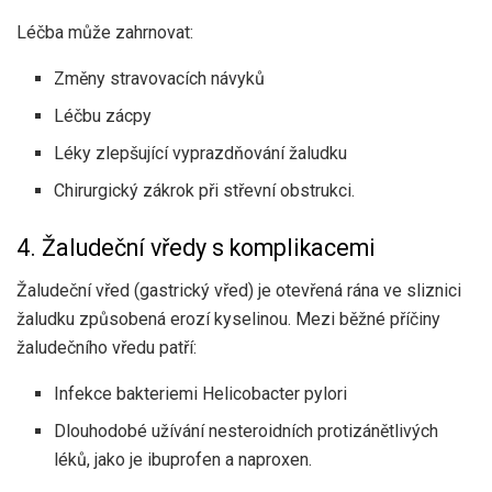
Léčba může zahrnovat:
Změny stravovacích návyků
Léčbu zácpy
Léky zlepšující vyprazdňování žaludku
Chirurgický zákrok při střevní obstrukci.
4. Žaludeční vředy s komplikacemi
Žaludeční vřed (gastrický vřed) je otevřená rána ve sliznici
žaludku způsobená erozí kyselinou. Mezi běžné příčiny
žaludečního vředu patří:
Infekce bakteriemi Helicobacter pylori
Dlouhodobé užívání nesteroidních protizánětlivých
léků, jako je ibuprofen a naproxen.