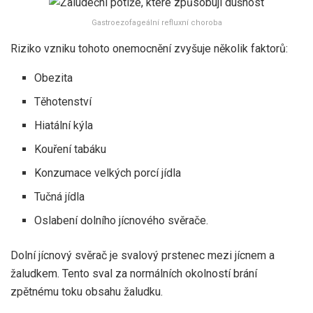
Gastroezofageální refluxní choroba
Riziko vzniku tohoto onemocnění zvyšuje několik faktorů:
Obezita
Těhotenství
Hiatální kýla
Kouření tabáku
Konzumace velkých porcí jídla
Tučná jídla
Oslabení dolního jícnového svěrače.
Dolní jícnový svěrač je svalový prstenec mezi jícnem a
žaludkem. Tento sval za normálních okolností brání
zpětnému toku obsahu žaludku.