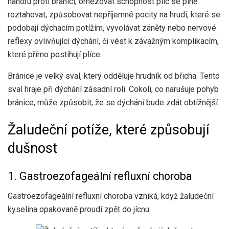
nahoru proti bránici, omezovat schopnost plic se plně
roztahovat, způsobovat nepříjemné pocity na hrudi, které se
podobají dýchacím potížím, vyvolávat záněty nebo nervové
reflexy ovlivňující dýchání, či vést k závažným komplikacím,
které přímo postihují plíce.
Bránice je velký sval, který odděluje hrudník od břicha. Tento
sval hraje při dýchání zásadní roli. Cokoli, co narušuje pohyb
bránice, může způsobit, že se dýchání bude zdát obtížnější.
Žaludeční potíže, které způsobují
dušnost
1. Gastroezofageální refluxní choroba
Gastroezofageální refluxní choroba vzniká, když žaludeční
kyselina opakovaně proudí zpět do jícnu.