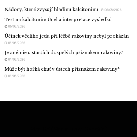
Nádory, které zvyšují hladinu kalcitoninu
06/08/2026
Test na kalcitonin: Účel a interpretace výsledků
06/08/2026
Účinek včelího jedu při léčbě rakoviny nebyl prokázán
05/08/2026
Je anémie u starších dospělých příznakem rakoviny?
04/08/2026
Může být hořká chuť v ústech příznakem rakoviny?
03/08/2026
Med CZ (Medicine of Czechia)