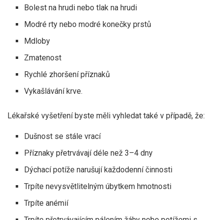
Bolest na hrudi nebo tlak na hrudi
Modré rty nebo modré konečky prstů
Mdloby
Zmatenost
Rychlé zhoršení příznaků
Vykašlávání krve.
Lékařské vyšetření byste měli vyhledat také v případě, že:
Dušnost se stále vrací
Příznaky přetrvávají déle než 3–4 dny
Dýchací potíže narušují každodenní činnosti
Trpíte nevysvětlitelným úbytkem hmotnosti
Trpíte anémií
Trpíte přetrvávajícím pálením žáhy nebo potížemi s