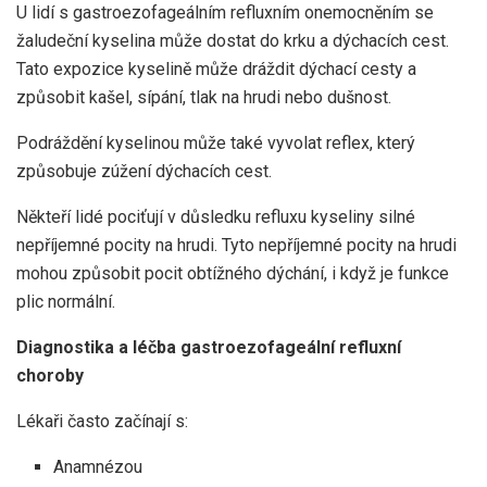
U lidí s gastroezofageálním refluxním onemocněním se
žaludeční kyselina může dostat do krku a dýchacích cest.
Tato expozice kyselině může dráždit dýchací cesty a
způsobit kašel, sípání, tlak na hrudi nebo dušnost.
Podráždění kyselinou může také vyvolat reflex, který
způsobuje zúžení dýchacích cest.
Někteří lidé pociťují v důsledku refluxu kyseliny silné
nepříjemné pocity na hrudi. Tyto nepříjemné pocity na hrudi
mohou způsobit pocit obtížného dýchání, i když je funkce
plic normální.
Diagnostika a léčba gastroezofageální refluxní
choroby
Lékaři často začínají s:
Anamnézou