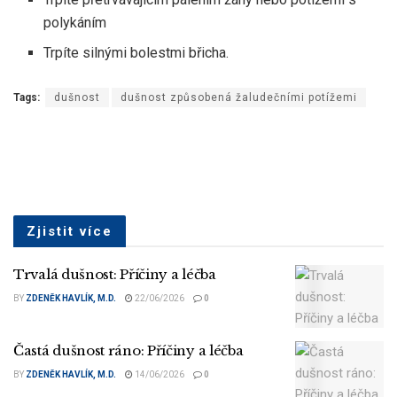
polykáním
Trpíte silnými bolestmi břicha.
Tags:
dušnost
dušnost způsobená žaludečními potížemi
Zjistit více
Trvalá dušnost: Příčiny a léčba
BY
ZDENĚK HAVLÍK, M.D.
22/06/2026
0
Častá dušnost ráno: Příčiny a léčba
BY
ZDENĚK HAVLÍK, M.D.
14/06/2026
0