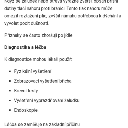
Když se žaludek nebo střeva výrazně zvětší, obsah břišní
dutiny tlačí nahoru proti bránici. Tento tlak nahoru může
omezit roztažení plic, zvýšit námahu potřebnou k dýchání a
vyvolat pocit dušnosti.
Příznaky se často zhoršují po jídle.
Diagnostika a léčba
K diagnostice mohou lékaři použít:
Fyzikální vyšetření
Zobrazovací vyšetření břicha
Krevní testy
Vyšetření vyprazdňování žaludku
Endoskopie.
Léčba se zaměřuje na základní příčinu.