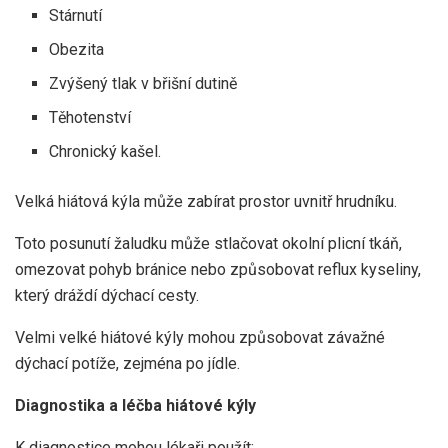
Stárnutí
Obezita
Zvýšený tlak v břišní dutině
Těhotenství
Chronický kašel.
Velká hiátová kýla může zabírat prostor uvnitř hrudníku.
Toto posunutí žaludku může stlačovat okolní plicní tkáň,
omezovat pohyb bránice nebo způsobovat reflux kyseliny,
který dráždí dýchací cesty.
Velmi velké hiátové kýly mohou způsobovat závažné
dýchací potíže, zejména po jídle.
Diagnostika a léčba hiátové kýly
K diagnostice mohou lékaři použít: