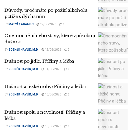
Důvody, proč máte po požití alkoholu
potíže s dýcháním
BY
MATYÁŠ ADAMEC
12/06/2026
0
Onemocnění nebo stavy, které způsobují
dušnost
BY
ZDENĚK HAVLÍK, M.D.
12/06/2026
0
Dušnost po jídle: Příčiny a léčba
BY
ZDENĚK HAVLÍK, M.D.
11/06/2026
0
Dušnost a těžké nohy: Příčiny a léčba
BY
ZDENĚK HAVLÍK, M.D.
10/06/2026
0
Dušnost spolu s nevolností: Příčiny a
léčba
BY
ZDENĚK HAVLÍK, M.D.
10/06/2026
0