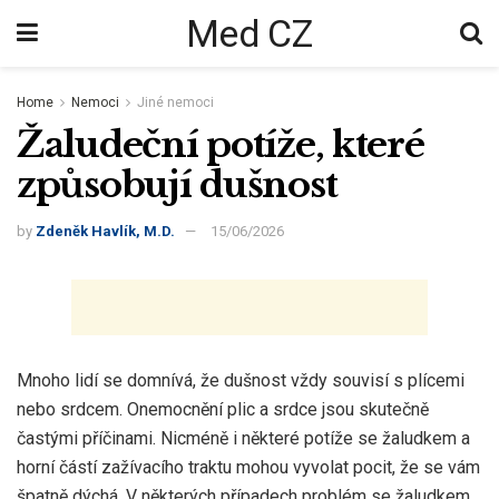
Med CZ
Home
Nemoci
Jiné nemoci
Žaludeční potíže, které
způsobují dušnost
by
Zdeněk Havlík, M.D.
15/06/2026
Mnoho lidí se domnívá, že dušnost vždy souvisí s plícemi
nebo srdcem. Onemocnění plic a srdce jsou skutečně
častými příčinami. Nicméně i některé potíže se žaludkem a
horní částí zažívacího traktu mohou vyvolat pocit, že se vám
špatně dýchá. V některých případech problém se žaludkem