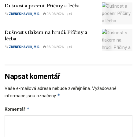
Dušnost a pocení: Příčiny a léčba
BY
ZDENĚK HAVLÍK, M.D.
02/06/2026
0
Dušnost s tlakem na hrudi: Příčiny a
léčba
BY
ZDENĚK HAVLÍK, M.D.
26/04/2026
0
Napsat komentář
Vaše e-mailová adresa nebude zveřejněna.
Vyžadované
*
informace jsou označeny
*
Komentář