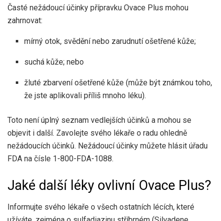
Časté nežádoucí účinky přípravku Ovace Plus mohou
zahrnovat:
mírný otok, svědění nebo zarudnutí ošetřené kůže;
suchá kůže; nebo
žluté zbarvení ošetřené kůže (může být známkou toho,
že jste aplikovali příliš mnoho léku).
Toto není úplný seznam vedlejších účinků a mohou se
objevit i další. Zavolejte svého lékaře o radu ohledně
nežádoucích účinků. Nežádoucí účinky můžete hlásit úřadu
FDA na čísle 1-800-FDA-1088.
Jaké další léky ovlivní Ovace Plus?
Informujte svého lékaře o všech ostatních lécích, které
užíváte, zejména o sulfadiazinu stříbrném (Silvadene,