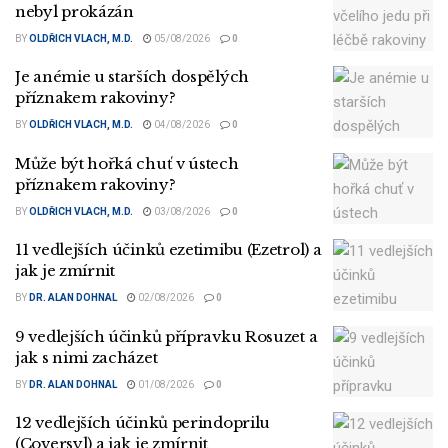
nebyl prokázán
BY
OLDŘICH VLACH, M.D.
05/08/2026
0
Je anémie u starších dospělých
příznakem rakoviny?
BY
OLDŘICH VLACH, M.D.
04/08/2026
0
Může být hořká chuť v ústech
příznakem rakoviny?
BY
OLDŘICH VLACH, M.D.
03/08/2026
0
11 vedlejších účinků ezetimibu (Ezetrol) a
jak je zmírnit
BY
DR. ALAN DOHNAL
02/08/2026
0
9 vedlejších účinků přípravku Rosuzet a
jak s nimi zacházet
BY
DR. ALAN DOHNAL
01/08/2026
0
12 vedlejších účinků perindoprilu
(Coversyl) a jak je zmírnit