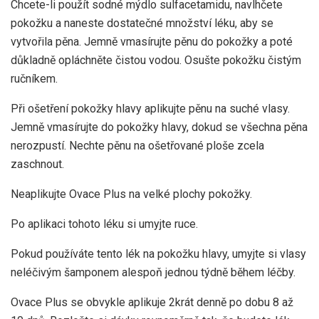
Chcete-li použít sodné mýdlo sulfacetamidu, navlhčete
pokožku a naneste dostatečné množství léku, aby se
vytvořila pěna. Jemně vmasírujte pěnu do pokožky a poté
důkladně opláchněte čistou vodou. Osušte pokožku čistým
ručníkem.
Při ošetření pokožky hlavy aplikujte pěnu na suché vlasy.
Jemně vmasírujte do pokožky hlavy, dokud se všechna pěna
nerozpustí. Nechte pěnu na ošetřované ploše zcela
zaschnout.
Neaplikujte Ovace Plus na velké plochy pokožky.
Po aplikaci tohoto léku si umyjte ruce.
Pokud používáte tento lék na pokožku hlavy, umyjte si vlasy
neléčivým šamponem alespoň jednou týdně během léčby.
Ovace Plus se obvykle aplikuje 2krát denně po dobu 8 až