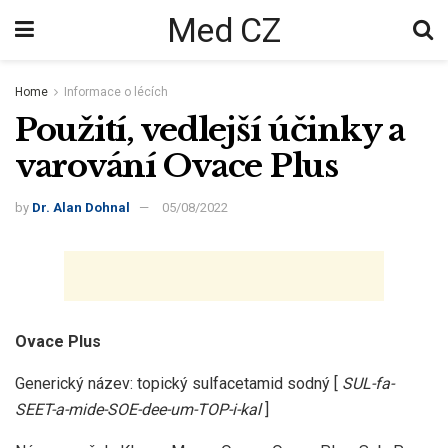
Med CZ
Home
Informace o lécích
Použití, vedlejší účinky a
varování Ovace Plus
by
Dr. Alan Dohnal
05/08/2022
Ovace Plus
Generický název: topický sulfacetamid sodný [
SUL-fa-
SEET-a-mide-SOE-dee-um-TOP-i-kal
]