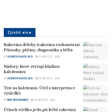
Zjistit více
Rakovina dělohy (rakovina endometria):
Příznaky, příčiny, diagnostika a léčba
BY
OLDŘICH VLACH, M.D.
07/08/2026
0
Nádory, které zvyšují hladinu
kalcitoninu
BY
OLDŘICH VLACH, M.D.
06/08/2026
0
Test na kalcitonin: Účel a interpretace
výsledků
BY
MATYÁŠ ADAMEC
06/08/2026
0
Účinek včelího jedu při léčbě rakoviny