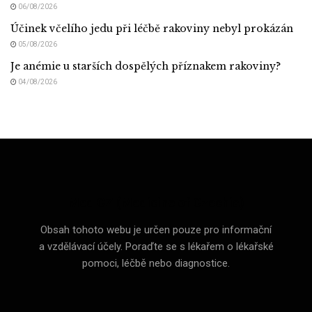
06/08/2026
Účinek včelího jedu při léčbě rakoviny nebyl prokázán
05/08/2026
Je anémie u starších dospělých příznakem rakoviny?
04/08/2026
Med CZ (Medicine of Czechia)
Obsah tohoto webu je určen pouze pro informační
a vzdělávací účely. Poraďte se s lékařem o lékařské
pomoci, léčbě nebo diagnostice.