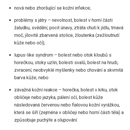
nová nebo zhoršující se kožní infekce;
problémy s játry – nevolnost, bolest v horní části
žaludku, svědění, pocit únavy, ztráta chuti k jídlu, tmavá
moč, jílovitě zbarvená stolice, žloutenka (zežloutnutí
kůže nebo očí);
lupus-like syndrom – bolest nebo otok kloubů s
horečkou, otoky uzlin, bolesti svalů, bolest na hrudi,
zvracení, neobvyklé myšlenky nebo chování a skvrnitá
barva kůže; nebo
závažná kožní reakce – horečka, bolest v krku, otok
obličeje nebo jazyka, pálení očí, bolest kůže
následovaná červenou nebo fialovou kožní vyrážkou,
která se šíří (zejména v obličeji nebo horní části těla) a
způsobuje puchýře a olupování.