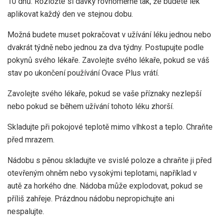
10 dnů. Rozložte si dávky rovnoměrně tak, že budete lék
aplikovat každý den ve stejnou dobu.
Možná budete muset pokračovat v užívání léku jednou nebo
dvakrát týdně nebo jednou za dva týdny. Postupujte podle
pokynů svého lékaře. Zavolejte svého lékaře, pokud se váš
stav po ukončení používání Ovace Plus vrátí.
Zavolejte svého lékaře, pokud se vaše příznaky nezlepší
nebo pokud se během užívání tohoto léku zhorší.
Skladujte při pokojové teplotě mimo vlhkost a teplo. Chraňte
před mrazem.
Nádobu s pěnou skladujte ve svislé poloze a chraňte ji před
otevřeným ohněm nebo vysokými teplotami, například v
autě za horkého dne. Nádoba může explodovat, pokud se
příliš zahřeje. Prázdnou nádobu nepropichujte ani
nespalujte.