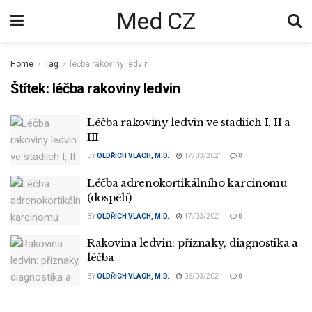
Med CZ
Home
Tag
léčba rakoviny ledvin
Štítek:
léčba rakoviny ledvin
Léčba rakoviny ledvin ve stadiích I, II a
III
BY
OLDŘICH VLACH, M.D.
17/03/2021
0
Léčba adrenokortikálního karcinomu
(dospělí)
BY
OLDŘICH VLACH, M.D.
17/03/2021
0
Rakovina ledvin: příznaky, diagnostika a
léčba
BY
OLDŘICH VLACH, M.D.
06/03/2021
0