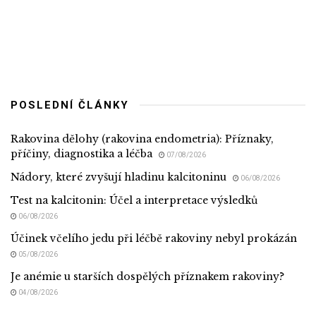
POSLEDNÍ ČLÁNKY
Rakovina dělohy (rakovina endometria): Příznaky,
příčiny, diagnostika a léčba
07/08/2026
Nádory, které zvyšují hladinu kalcitoninu
06/08/2026
Test na kalcitonin: Účel a interpretace výsledků
06/08/2026
Účinek včelího jedu při léčbě rakoviny nebyl prokázán
05/08/2026
Je anémie u starších dospělých příznakem rakoviny?
04/08/2026