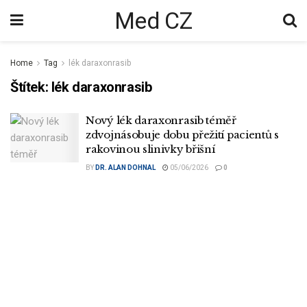
Med CZ
Home
Tag
lék daraxonrasib
Štítek:
lék daraxonrasib
Nový lék daraxonrasib téměř
zdvojnásobuje dobu přežití pacientů s
rakovinou slinivky břišní
BY
DR. ALAN DOHNAL
05/06/2026
0