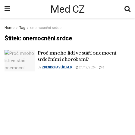
Med CZ
Home
Tag
onemocnění srdce
Štítek:
onemocnění srdce
Proč mnoho lidí ve stáří onemocní
srdečními chorobami?
BY
ZDENĚK HAVLÍK, M.D.
21/12/2024
0