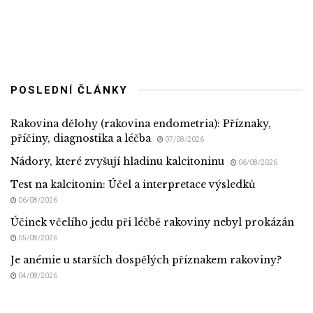
POSLEDNÍ ČLÁNKY
Rakovina dělohy (rakovina endometria): Příznaky,
příčiny, diagnostika a léčba
07/08/2026
Nádory, které zvyšují hladinu kalcitoninu
06/08/2026
Test na kalcitonin: Účel a interpretace výsledků
06/08/2026
Účinek včelího jedu při léčbě rakoviny nebyl prokázán
05/08/2026
Je anémie u starších dospělých příznakem rakoviny?
04/08/2026