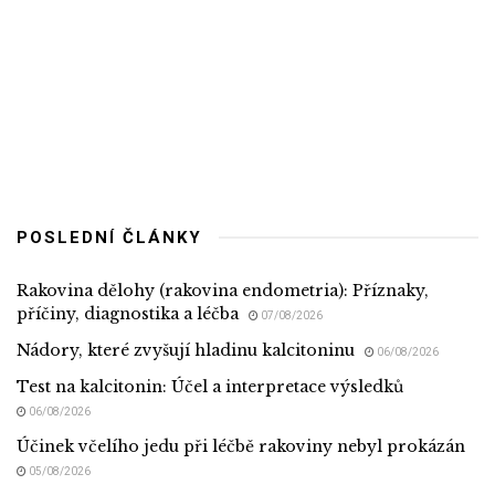
POSLEDNÍ ČLÁNKY
Rakovina dělohy (rakovina endometria): Příznaky,
příčiny, diagnostika a léčba
07/08/2026
Nádory, které zvyšují hladinu kalcitoninu
06/08/2026
Test na kalcitonin: Účel a interpretace výsledků
06/08/2026
Účinek včelího jedu při léčbě rakoviny nebyl prokázán
05/08/2026