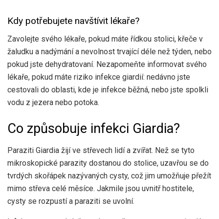
Kdy potřebujete navštívit lékaře?
Zavolejte svého lékaře, pokud máte řídkou stolici, křeče v
žaludku a nadýmání a nevolnost trvající déle než týden, nebo
pokud jste dehydratovaní. Nezapomeňte informovat svého
lékaře, pokud máte riziko infekce giardií: nedávno jste
cestovali do oblasti, kde je infekce běžná, nebo jste spolkli
vodu z jezera nebo potoka.
Co způsobuje infekci Giardia?
Paraziti Giardia žijí ve střevech lidí a zvířat. Než se tyto
mikroskopické parazity dostanou do stolice, uzavřou se do
tvrdých skořápek nazývaných cysty, což jim umožňuje přežít
mimo střeva celé měsíce. Jakmile jsou uvnitř hostitele,
cysty se rozpustí a paraziti se uvolní.