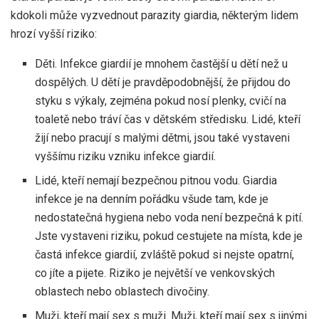
kdokoli může vyzvednout parazity giardia, některým lidem
hrozí vyšší riziko:
Děti. Infekce giardií je mnohem častější u dětí než u
dospělých. U dětí je pravděpodobnější, že přijdou do
styku s výkaly, zejména pokud nosí plenky, cvičí na
toaletě nebo tráví čas v dětském středisku. Lidé, kteří
žijí nebo pracují s malými dětmi, jsou také vystaveni
vyššímu riziku vzniku infekce giardií.
Lidé, kteří nemají bezpečnou pitnou vodu. Giardia
infekce je na denním pořádku všude tam, kde je
nedostatečná hygiena nebo voda není bezpečná k pití.
Jste vystaveni riziku, pokud cestujete na místa, kde je
častá infekce giardií, zvláště pokud si nejste opatrní,
co jíte a pijete. Riziko je největší ve venkovských
oblastech nebo oblastech divočiny.
Muži, kteří mají sex s muži. Muži, kteří mají sex s jinými