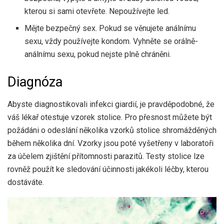
kterou si sami otevřete. Nepoužívejte led.
Mějte bezpečný sex. Pokud se věnujete análnímu
sexu, vždy používejte kondom. Vyhněte se orálně-
análnímu sexu, pokud nejste plně chráněni.
Diagnóza
Abyste diagnostikovali infekci giardií, je pravděpodobné, že
váš lékař otestuje vzorek stolice. Pro přesnost můžete být
požádáni o odeslání několika vzorků stolice shromážděných
během několika dní. Vzorky jsou poté vyšetřeny v laboratoři
za účelem zjištění přítomnosti parazitů. Testy stolice lze
rovněž použít ke sledování účinnosti jakékoli léčby, kterou
dostáváte.