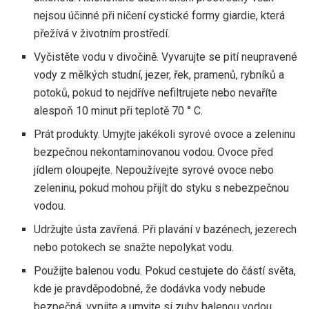
nejsou účinné při ničení cystické formy giardie, která
přežívá v životním prostředí.
Vyčistěte vodu v divočině. Vyvarujte se pití neupravené
vody z mělkých studní, jezer, řek, pramenů, rybníků a
potoků, pokud to nejdříve nefiltrujete nebo nevaříte
alespoň 10 minut při teplotě 70 ° C.
Prát produkty. Umyjte jakékoli syrové ovoce a zeleninu
bezpečnou nekontaminovanou vodou. Ovoce před
jídlem oloupejte. Nepoužívejte syrové ovoce nebo
zeleninu, pokud mohou přijít do styku s nebezpečnou
vodou.
Udržujte ústa zavřená. Při plavání v bazénech, jezerech
nebo potokech se snažte nepolykat vodu.
Použijte balenou vodu. Pokud cestujete do částí světa,
kde je pravděpodobné, že dodávka vody nebude
bezpečná, vypijte a umyjte si zuby balenou vodou,