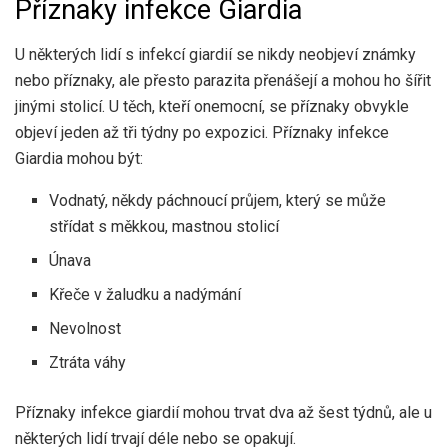
Příznaky infekce Giardia
U některých lidí s infekcí giardií se nikdy neobjeví známky
nebo příznaky, ale přesto parazita přenášejí a mohou ho šířit
jinými stolicí. U těch, kteří onemocní, se příznaky obvykle
objeví jeden až tři týdny po expozici. Příznaky infekce
Giardia mohou být:
Vodnatý, někdy páchnoucí průjem, který se může
střídat s měkkou, mastnou stolicí
Únava
Křeče v žaludku a nadýmání
Nevolnost
Ztráta váhy
Příznaky infekce giardií mohou trvat dva až šest týdnů, ale u
některých lidí trvají déle nebo se opakují.