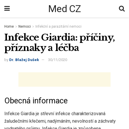
Med CZ
Home
Nemoci
Infekční a parazitární nemoci
Infekce Giardia: příčiny,
příznaky a léčba
by
Dr. Blažej Dušek
30/11/2020
Obecná informace
Infekce Giardia je střevní infekce charakterizovaná
žaludečními křečemi, nadýmáním, nevolností a záchvaty
vodnatého průjmu. Infekce Giardia je způsobena