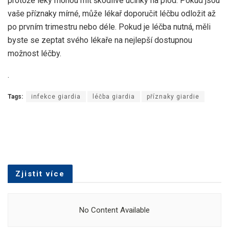
protože léky mohou mít škodlivé účinky na plod. Pokud jsou
vaše příznaky mírné, může lékař doporučit léčbu odložit až
po prvním trimestru nebo déle. Pokud je léčba nutná, měli
byste se zeptat svého lékaře na nejlepší dostupnou
možnost léčby.
.
Tags:
infekce giardia
léčba giardia
příznaky giardie
Zjistit více
No Content Available