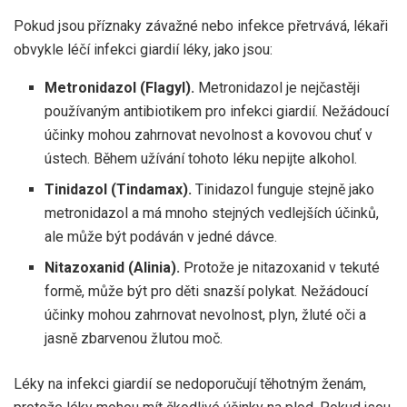
Pokud jsou příznaky závažné nebo infekce přetrvává, lékaři
obvykle léčí infekci giardií léky, jako jsou:
Metronidazol (Flagyl).
Metronidazol je nejčastěji
používaným antibiotikem pro infekci giardií. Nežádoucí
účinky mohou zahrnovat nevolnost a kovovou chuť v
ústech. Během užívání tohoto léku nepijte alkohol.
Tinidazol (Tindamax).
Tinidazol funguje stejně jako
metronidazol a má mnoho stejných vedlejších účinků,
ale může být podáván v jedné dávce.
Nitazoxanid (Alinia).
Protože je nitazoxanid v tekuté
formě, může být pro děti snazší polykat. Nežádoucí
účinky mohou zahrnovat nevolnost, plyn, žluté oči a
jasně zbarvenou žlutou moč.
Léky na infekci giardií se nedoporučují těhotným ženám,