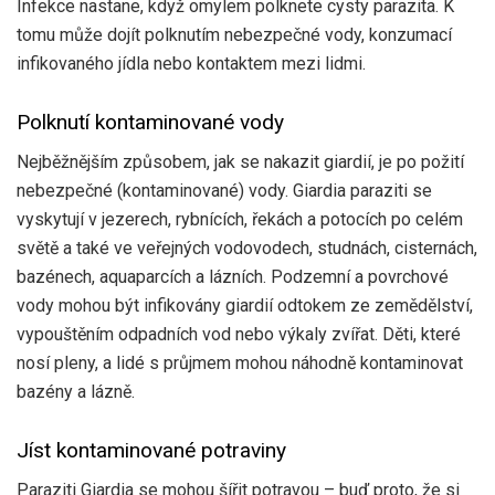
Infekce nastane, když omylem polknete cysty parazita. K
tomu může dojít polknutím nebezpečné vody, konzumací
infikovaného jídla nebo kontaktem mezi lidmi.
Polknutí kontaminované vody
Nejběžnějším způsobem, jak se nakazit giardií, je po požití
nebezpečné (kontaminované) vody. Giardia paraziti se
vyskytují v jezerech, rybnících, řekách a potocích po celém
světě a také ve veřejných vodovodech, studnách, cisternách,
bazénech, aquaparcích a lázních. Podzemní a povrchové
vody mohou být infikovány giardií odtokem ze zemědělství,
vypouštěním odpadních vod nebo výkaly zvířat. Děti, které
nosí pleny, a lidé s průjmem mohou náhodně kontaminovat
bazény a lázně.
Jíst kontaminované potraviny
Paraziti Giardia se mohou šířit potravou – buď proto, že si