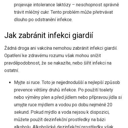
projevuje intolerance laktózy – neschopnost správně
trávit mléčný cukr. Tento problém může přetrvávat
dlouho po odstranění infekce.
Jak zabránit infekci giardií
Žádná droga ani vakcína nemohou zabránit infekci giardií.
Opatření ke zdravému rozumu však mohou snížit
pravděpodobnost, že se nakazíte, nebo šířit infekci na
ostatní.
Myjte si ruce. Toto je nejjednodušší a nejlepší způsob
prevence většiny druhů infekce. Po použití toalety
nebo výměny plen a před jídlem nebo přípravou jídla si
umyjte ruce mýdlem a vodou po dobu nejméně 20
sekund. Pokud mýdlo a voda nejsou k dispozici,
můžete použít dezinfekční prostředky na bázi
alkoholu. Alkoholické dezinfekční prostředky však