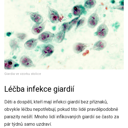
Giardia ve vzorku stolice
Léčba infekce giardií
Děti a dospělí, kteří mají infekci giardií bez příznaků,
obvykle léčbu nepotřebují, pokud tito lidé pravděpodobně
parazity nešíří. Mnoho lidí infikovaných giardií se často za
pár týdnů samo uzdraví.