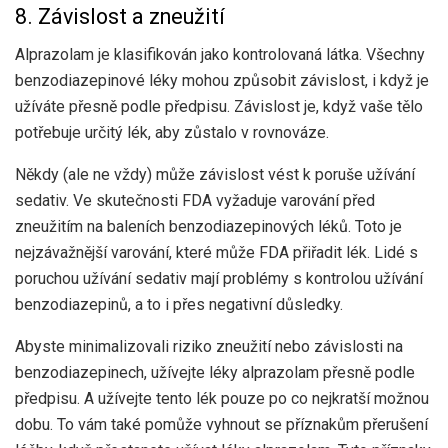
8. Závislost a zneužití
Alprazolam je klasifikován jako kontrolovaná látka. Všechny
benzodiazepinové léky mohou způsobit závislost, i když je
užíváte přesně podle předpisu. Závislost je, když vaše tělo
potřebuje určitý lék, aby zůstalo v rovnováze.
Někdy (ale ne vždy) může závislost vést k poruše užívání
sedativ. Ve skutečnosti FDA vyžaduje varování před
zneužitím na baleních benzodiazepinových léků. Toto je
nejzávažnější varování, které může FDA přiřadit lék. Lidé s
poruchou užívání sedativ mají problémy s kontrolou užívání
benzodiazepinů, a to i přes negativní důsledky.
Abyste minimalizovali riziko zneužití nebo závislosti na
benzodiazepinech, užívejte léky alprazolam přesně podle
předpisu. A užívejte tento lék pouze po co nejkratší možnou
dobu. To vám také pomůže vyhnout se příznakům přerušení