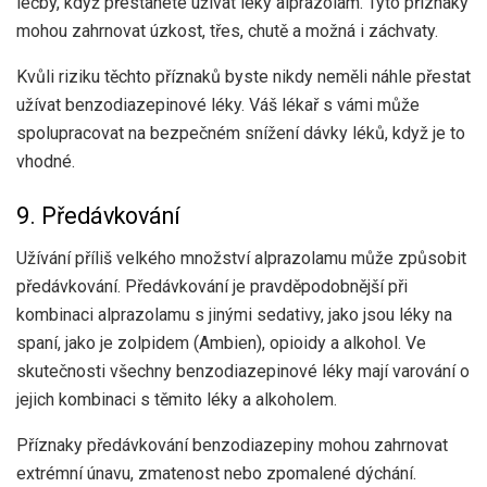
léčby, když přestanete užívat léky alprazolam. Tyto příznaky
mohou zahrnovat úzkost, třes, chutě a možná i záchvaty.
Kvůli riziku těchto příznaků byste nikdy neměli náhle přestat
užívat benzodiazepinové léky. Váš lékař s vámi může
spolupracovat na bezpečném snížení dávky léků, když je to
vhodné.
9. Předávkování
Užívání příliš velkého množství alprazolamu může způsobit
předávkování. Předávkování je pravděpodobnější při
kombinaci alprazolamu s jinými sedativy, jako jsou léky na
spaní, jako je zolpidem (Ambien), opioidy a alkohol. Ve
skutečnosti všechny benzodiazepinové léky mají varování o
jejich kombinaci s těmito léky a alkoholem.
Příznaky předávkování benzodiazepiny mohou zahrnovat
extrémní únavu, zmatenost nebo zpomalené dýchání.