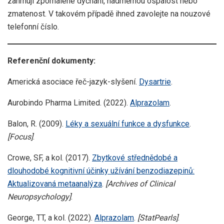
zahrnují zpomalené dýchání, nadměrnou ospalost nebo
zmatenost. V takovém případě ihned zavolejte na nouzové
telefonní číslo.
Referenční dokumenty:
Americká asociace řeč-jazyk-slyšení.
Dysartrie
.
Aurobindo Pharma Limited. (2022).
Alprazolam
.
Balon, R. (2009).
Léky a sexuální funkce a dysfunkce
.
[Focus]
.
Crowe, SF, a kol. (2017).
Zbytkové střednědobé a
dlouhodobé kognitivní účinky užívání benzodiazepinů:
Aktualizovaná metaanalýza
.
[Archives of Clinical
Neuropsychology]
.
George, TT, a kol. (2022).
Alprazolam
.
[StatPearls]
.