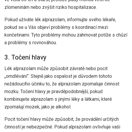
zlomeninám nebo zvýšit riziko hospitalizace.
Pokud užíváte lék alprazolam, informujte svého lékaře,
pokud se u Vás objeví problémy s koordinací mezi
končetinami. Tyto problémy mohou zahrnovat potíže s chůzí
a problémy s rovnováhou.
3. Točení hlavy
Lék alprazolam může způsobit závratě nebo pocit
„omdlévání“. Stejně jako ospalost je důvodem tohoto
nežádoucího účinku to, že alprazolam zpomaluje činnost
mozku. Točení hlavy je pravděpodobnější, pokud
kombinujete alprazolam s jinými léky a látkami, které
zpomalují mozek, jako je alkohol.
Pocit točení hlavy může způsobit, že provádění určitých
činností je nebezpečné. Pokud alprazolam ovlivňuje vaši