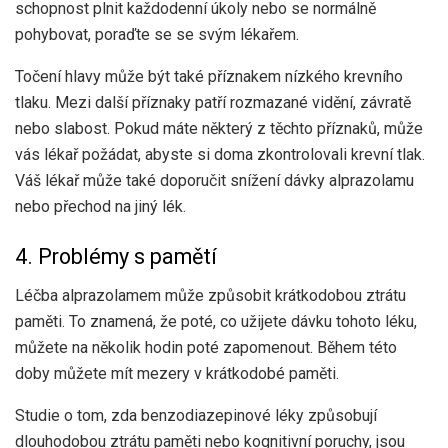
schopnost plnit každodenní úkoly nebo se normálně
pohybovat, poraďte se se svým lékařem.
Točení hlavy může být také příznakem nízkého krevního
tlaku. Mezi další příznaky patří rozmazané vidění, závratě
nebo slabost. Pokud máte některý z těchto příznaků, může
vás lékař požádat, abyste si doma zkontrolovali krevní tlak.
Váš lékař může také doporučit snížení dávky alprazolamu
nebo přechod na jiný lék.
4. Problémy s pamětí
Léčba alprazolamem může způsobit krátkodobou ztrátu
paměti. To znamená, že poté, co užijete dávku tohoto léku,
můžete na několik hodin poté zapomenout. Během této
doby můžete mít mezery v krátkodobé paměti.
Studie o tom, zda benzodiazepinové léky způsobují
dlouhodobou ztrátu paměti nebo kognitivní poruchy, jsou