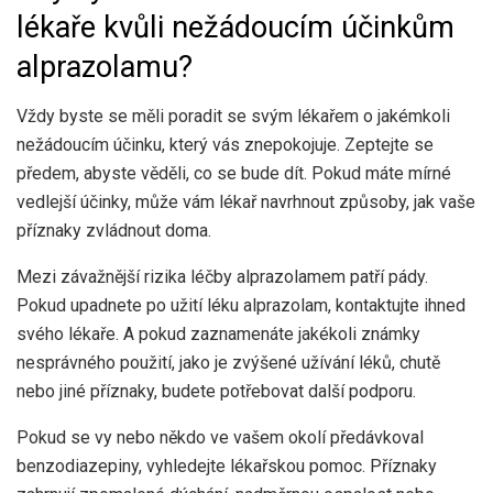
lékaře kvůli nežádoucím účinkům
alprazolamu?
Vždy byste se měli poradit se svým lékařem o jakémkoli
nežádoucím účinku, který vás znepokojuje. Zeptejte se
předem, abyste věděli, co se bude dít. Pokud máte mírné
vedlejší účinky, může vám lékař navrhnout způsoby, jak vaše
příznaky zvládnout doma.
Mezi závažnější rizika léčby alprazolamem patří pády.
Pokud upadnete po užití léku alprazolam, kontaktujte ihned
svého lékaře. A pokud zaznamenáte jakékoli známky
nesprávného použití, jako je zvýšené užívání léků, chutě
nebo jiné příznaky, budete potřebovat další podporu.
Pokud se vy nebo někdo ve vašem okolí předávkoval
benzodiazepiny, vyhledejte lékařskou pomoc. Příznaky