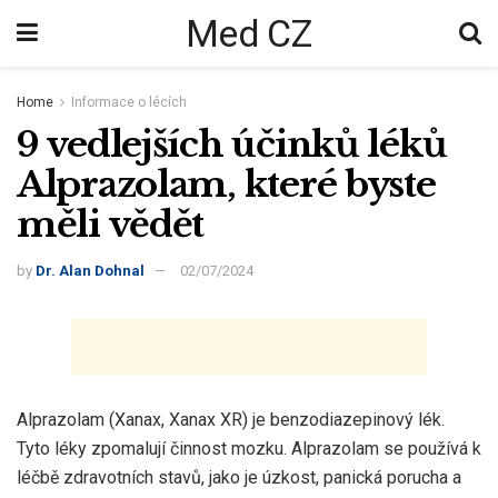
Med CZ
Home
Informace o lécích
9 vedlejších účinků léků
Alprazolam, které byste
měli vědět
by
Dr. Alan Dohnal
02/07/2024
Alprazolam (Xanax, Xanax XR) je benzodiazepinový lék.
Tyto léky zpomalují činnost mozku. Alprazolam se používá k
léčbě zdravotních stavů, jako je úzkost, panická porucha a