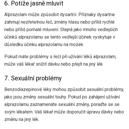
6. Potíže jasně mluvit
Alprazolam může způsobit dysartrii. Příznaky dysartrie
zahrnují nezřetelnou řeč, změny hlasu nebo příliš rychlé
nebo příliš pomalé mluvení. Stejně jako mnoho vedlejších
účinků alprazolamu se tento vedlejší účinek vyskytuje v
důsledku účinku alprazolamu na mozek.
Pokud máte problémy s řečí při užívání léků alprazolam,
může váš lékař snížit dávku nebo přejít na jiný lék.
7. Sexuální problémy
Benzodiazepinové léky mohou způsobit sexuální problémy,
jako jsou změny sexuální touhy. Pokud po zahájení užívání
alprazolamu zaznamenáte sexuální změny, poraďte se se
svým lékařem. Váš lékař může doporučit úpravu dávky nebo
změnu na jiný lék.