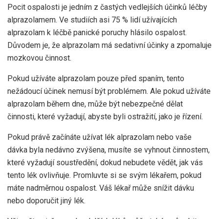
Pocit ospalosti je jedním z častých vedlejších účinků léčby
alprazolamem. Ve studiích asi 75 % lidí užívajících
alprazolam k léčbě panické poruchy hlásilo ospalost.
Důvodem je, že alprazolam má sedativní účinky a zpomaluje
mozkovou činnost.
Pokud užíváte alprazolam pouze před spaním, tento
nežádoucí účinek nemusí být problémem. Ale pokud užíváte
alprazolam během dne, může být nebezpečné dělat
činnosti, které vyžadují, abyste byli ostražití, jako je řízení.
Pokud právě začínáte užívat lék alprazolam nebo vaše
dávka byla nedávno zvýšena, musíte se vyhnout činnostem,
které vyžadují soustředění, dokud nebudete vědět, jak vás
tento lék ovlivňuje. Promluvte si se svým lékařem, pokud
máte nadměrnou ospalost. Váš lékař může snížit dávku
nebo doporučit jiný lék.