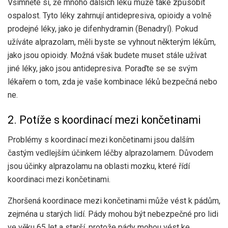
Všimněte si, že mnoho dalších léků může také způsobit
ospalost. Tyto léky zahrnují antidepresiva, opioidy a volně
prodejné léky, jako je difenhydramin (Benadryl). Pokud
užíváte alprazolam, měli byste se vyhnout některým lékům,
jako jsou opioidy. Možná však budete muset stále užívat
jiné léky, jako jsou antidepresiva. Poraďte se se svým
lékařem o tom, zda je vaše kombinace léků bezpečná nebo
ne.
2. Potíže s koordinací mezi končetinami
Problémy s koordinací mezi končetinami jsou dalším
častým vedlejším účinkem léčby alprazolamem. Důvodem
jsou účinky alprazolamu na oblasti mozku, které řídí
koordinaci mezi končetinami.
Zhoršená koordinace mezi končetinami může vést k pádům,
zejména u starých lidí. Pády mohou být nebezpečné pro lidi
ve věku 65 let a starší, protože pády mohou vést ke