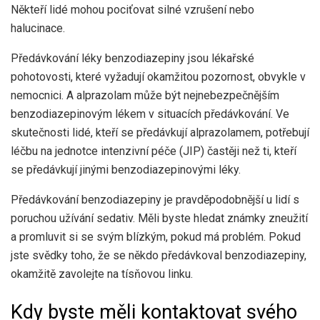
Někteří lidé mohou pociťovat silné vzrušení nebo
halucinace.
Předávkování léky benzodiazepiny jsou lékařské
pohotovosti, které vyžadují okamžitou pozornost, obvykle v
nemocnici. A alprazolam může být nejnebezpečnějším
benzodiazepinovým lékem v situacích předávkování. Ve
skutečnosti lidé, kteří se předávkují alprazolamem, potřebují
léčbu na jednotce intenzivní péče (JIP) častěji než ti, kteří
se předávkují jinými benzodiazepinovými léky.
Předávkování benzodiazepiny je pravděpodobnější u lidí s
poruchou užívání sedativ. Měli byste hledat známky zneužití
a promluvit si se svým blízkým, pokud má problém. Pokud
jste svědky toho, že se někdo předávkoval benzodiazepiny,
okamžitě zavolejte na tísňovou linku.
Kdy byste měli kontaktovat svého