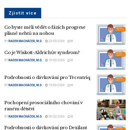
Zjistit více
Co byste měli vědět o fázích progrese
plísně nehtů na nohou
BY
RADEK MACHÁČEK, M.D.
23/03/2024
0
Co je Wiskott-Aldrichův syndrom?
BY
RADEK MACHÁČEK, M.D.
19/03/2024
0
Podrobnosti o dávkování pro Tecentriq
BY
RADEK MACHÁČEK, M.D.
13/03/2024
0
Pochopení prosociálního chování v
raném dětství
BY
RADEK MACHÁČEK, M.D.
04/02/2024
0
Podrobnosti o dávkování pro Dexilant