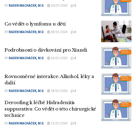
BY
RADEK MACHÁČEK, M.D.
30/01/2024
0
Co vědět o lymfomu u dětí
BY
RADEK MACHÁČEK, M.D.
28/01/2024
0
Podrobnosti o dávkování pro Xtandi
BY
RADEK MACHÁČEK, M.D.
26/01/2024
0
Rovnoměrné interakce: Alkohol, léky a
další
BY
RADEK MACHÁČEK, M.D.
18/01/2024
0
Deroofing k léčbě Hidradenitis
suppurativa: Co vědět o této chirurgické
technice
BY
RADEK MACHÁČEK, M.D.
15/01/2024
0