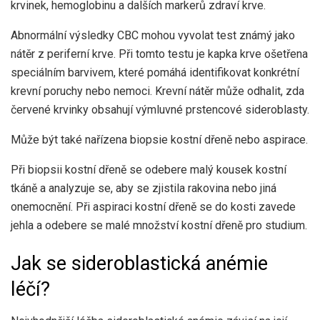
krvinek, hemoglobinu a dalších markerů zdraví krve.
Abnormální výsledky CBC mohou vyvolat test známý jako
nátěr z periferní krve. Při tomto testu je kapka krve ošetřena
speciálním barvivem, které pomáhá identifikovat konkrétní
krevní poruchy nebo nemoci. Krevní nátěr může odhalit, zda
červené krvinky obsahují výmluvné prstencové sideroblasty.
Může být také nařízena biopsie kostní dřeně nebo aspirace.
Při biopsii kostní dřeně se odebere malý kousek kostní
tkáně a analyzuje se, aby se zjistila rakovina nebo jiná
onemocnění. Při aspiraci kostní dřeně se do kosti zavede
jehla a odebere se malé množství kostní dřeně pro studium.
Jak se sideroblastická anémie
léčí?