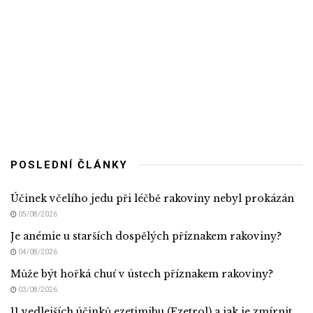
POSLEDNÍ ČLÁNKY
Účinek včelího jedu při léčbě rakoviny nebyl prokázán
05/08/2026
Je anémie u starších dospělých příznakem rakoviny?
04/08/2026
Může být hořká chuť v ústech příznakem rakoviny?
03/08/2026
11 vedlejších účinků ezetimibu (Ezetrol) a jak je zmírnit