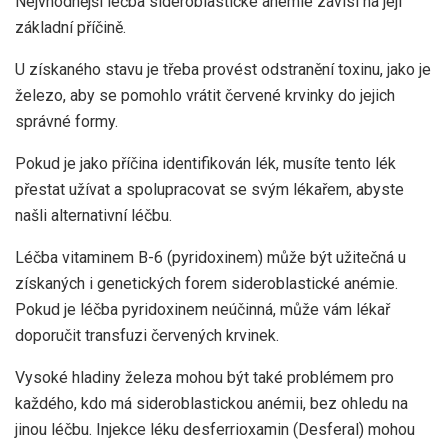
Nejvhodnější léčba sideroblastické anémie závisí na její
základní příčině.
U získaného stavu je třeba provést odstranění toxinu, jako je
železo, aby se pomohlo vrátit červené krvinky do jejich
správné formy.
Pokud je jako příčina identifikován lék, musíte tento lék
přestat užívat a spolupracovat se svým lékařem, abyste
našli alternativní léčbu.
Léčba vitaminem B-6 (pyridoxinem) může být užitečná u
získaných i genetických forem sideroblastické anémie.
Pokud je léčba pyridoxinem neúčinná, může vám lékař
doporučit transfuzi červených krvinek.
Vysoké hladiny železa mohou být také problémem pro
každého, kdo má sideroblastickou anémii, bez ohledu na
jinou léčbu. Injekce léku desferrioxamin (Desferal) mohou