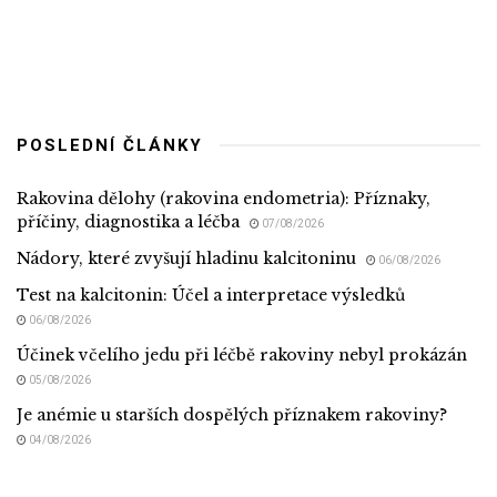
POSLEDNÍ ČLÁNKY
Rakovina dělohy (rakovina endometria): Příznaky,
příčiny, diagnostika a léčba
07/08/2026
Nádory, které zvyšují hladinu kalcitoninu
06/08/2026
Test na kalcitonin: Účel a interpretace výsledků
06/08/2026
Účinek včelího jedu při léčbě rakoviny nebyl prokázán
05/08/2026
Je anémie u starších dospělých příznakem rakoviny?
04/08/2026