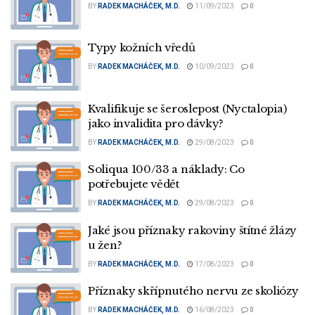
BY
RADEK MACHÁČEK, M.D.
11/09/2023
0
Typy kožních vředů
BY
RADEK MACHÁČEK, M.D.
10/09/2023
0
Kvalifikuje se šeroslepost (Nyctalopia)
jako invalidita pro dávky?
BY
RADEK MACHÁČEK, M.D.
29/08/2023
0
Soliqua 100/33 a náklady: Co
potřebujete vědět
BY
RADEK MACHÁČEK, M.D.
29/08/2023
0
Jaké jsou příznaky rakoviny štítné žlázy
u žen?
BY
RADEK MACHÁČEK, M.D.
17/08/2023
0
Příznaky skřípnutého nervu ze skoliózy
BY
RADEK MACHÁČEK, M.D.
16/08/2023
0