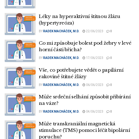
Léky na hyperaktivní štítnou žlázu
(hypertyreóza)
BY
RADEK MACHÁČEK, M.D.
22/06/2023
0
Co mi způsobuje bolest pod žebry v levé
horní části břicha?
BY
RADEK MACHÁČEK, M.D.
17/06/2023
0
Vše, co potřebujete vědět o papilární
rakovině štítné žlázy
BY
RADEK MACHÁČEK, M.D.
06/06/2023
0
Může srdeční selhání způsobit přibírání
na váze?
BY
RADEK MACHÁČEK, M.D.
04/06/2023
0
Může transkraniální magnetická
stimulace (TMS) pomoci léčit bipolární
poruchu?