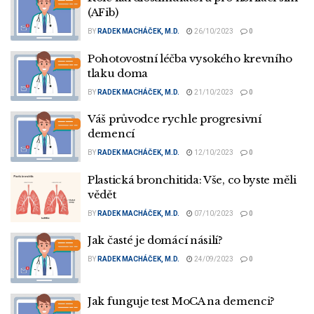
(AFib)
BY
RADEK MACHÁČEK, M.D.
26/10/2023
0
Pohotovostní léčba vysokého krevního
tlaku doma
BY
RADEK MACHÁČEK, M.D.
21/10/2023
0
Váš průvodce rychle progresivní
demencí
BY
RADEK MACHÁČEK, M.D.
12/10/2023
0
Plastická bronchitida: Vše, co byste měli
vědět
BY
RADEK MACHÁČEK, M.D.
07/10/2023
0
Jak časté je domácí násilí?
BY
RADEK MACHÁČEK, M.D.
24/09/2023
0
Jak funguje test MoCA na demenci?