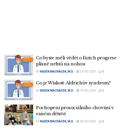
Co byste měli vědět o fázích progrese
plísně nehtů na nohou
BY
RADEK MACHÁČEK, M.D.
23/03/2024
0
Co je Wiskott-Aldrichův syndrom?
BY
RADEK MACHÁČEK, M.D.
19/03/2024
0
Pochopení prosociálního chování v
raném dětství
BY
RADEK MACHÁČEK, M.D.
04/02/2024
0