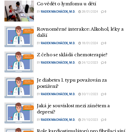
Co vědět o lymfomu u dětí
BY
RADEK MACHÁČEK, M.D.
28/01/2024
0
Rovnoměrné interakce: Alkohol, léky a
další
BY
RADEK MACHÁČEK, M.D.
18/01/2024
0
Z čeho se skládá chemoterapie?
BY
RADEK MACHÁČEK, M.D.
24/12/2023
0
Je diabetes 1. typu považován za
postižení?
BY
RADEK MACHÁČEK, M.D.
30/11/2023
0
Jaká je souvislost mezi zánětem a
depresí?
BY
RADEK MACHÁČEK, M.D.
29/10/2023
0
Role kardiostimulátorů pro fibrilaci síní