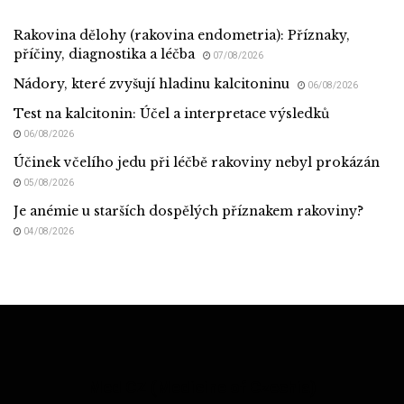
Rakovina dělohy (rakovina endometria): Příznaky,
příčiny, diagnostika a léčba
07/08/2026
Nádory, které zvyšují hladinu kalcitoninu
06/08/2026
Test na kalcitonin: Účel a interpretace výsledků
06/08/2026
Účinek včelího jedu při léčbě rakoviny nebyl prokázán
05/08/2026
Je anémie u starších dospělých příznakem rakoviny?
04/08/2026
Med CZ (Medicine of Czechia)