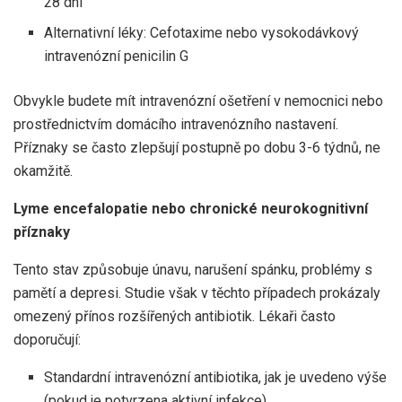
28 dní
Alternativní léky: Cefotaxime nebo vysokodávkový
intravenózní penicilin G
Obvykle budete mít intravenózní ošetření v nemocnici nebo
prostřednictvím domácího intravenózního nastavení.
Příznaky se často zlepšují postupně po dobu 3-6 týdnů, ne
okamžitě.
Lyme encefalopatie nebo chronické neurokognitivní
příznaky
Tento stav způsobuje únavu, narušení spánku, problémy s
pamětí a depresi. Studie však v těchto případech prokázaly
omezený přínos rozšířených antibiotik. Lékaři často
doporučují:
Standardní intravenózní antibiotika, jak je uvedeno výše
(pokud je potvrzena aktivní infekce)