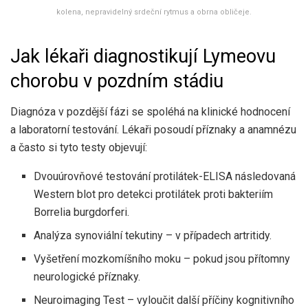
kolena, nepravidelný srdeční rytmus a obrna obličeje.
Jak lékaři diagnostikují Lymeovu
chorobu v pozdním stádiu
Diagnóza v pozdější fázi se spoléhá na klinické hodnocení
a laboratorní testování. Lékaři posoudí příznaky a anamnézu
a často si tyto testy objevují:
Dvouúrovňové testování protilátek-ELISA následovaná
Western blot pro detekci protilátek proti bakteriím
Borrelia burgdorferi.
Analýza synoviální tekutiny – v případech artritidy.
Vyšetření mozkomíšního moku – pokud jsou přítomny
neurologické příznaky.
Neuroimaging Test – vyloučit další příčiny kognitivního