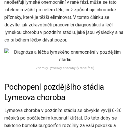
neošetřují lymské onemocnění v rané fázi, může se tato
infekce rozšířit po celém těle, což způsobuje chronické
příznaky, které je těžší eliminovat. V tomto článku se
dozvíte, jak zdravotničtí pracovníci diagnostikují a léčí
lymskou chorobu v pozdním stádiu, jaké jsou výsledky a na
co si během léčby dávat pozor.
Známky Lymeovy choroby (v rané fázi)
Pochopení pozdějšího stádia
Lymeova choroba
Lymeova choroba v pozdním stádiu se obvykle vyvíjí 6-36
měsíců po počátečním kousnutí klíšťat. Do této doby se
bakterie borrelia burgdorferi rozšířily za vaši pokožku a