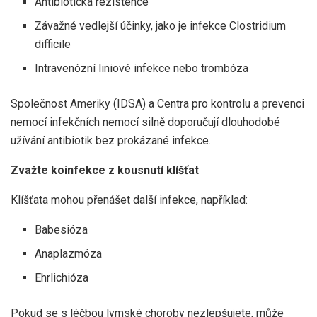
Antibiotická rezistence
Závažné vedlejší účinky, jako je infekce Clostridium
difficile
Intravenózní liniové infekce nebo trombóza
Společnost Ameriky (IDSA) a Centra pro kontrolu a prevenci
nemocí infekčních nemocí silně doporučují dlouhodobé
užívání antibiotik bez prokázané infekce.
Zvažte koinfekce z kousnutí klíšťat
Klíšťata mohou přenášet další infekce, například:
Babesióza
Anaplazmóza
Ehrlichióza
Pokud se s léčbou lymské choroby nezlepšujete, může