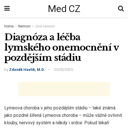
Med CZ
Home
Nemoci
Jiné nemoci
Diagnóza a léčba
lymského onemocnění v
pozdějším stádiu
by
Zdeněk Havlík, M.D.
25/05/2025
Lymeova choroba v jeho pozdějším stádiu – také známá
jako pozdně šířená Lymeova choroba – může vážně ovlivnit
klouby, nervový systém a někdy i srdce. Pokud lékaři