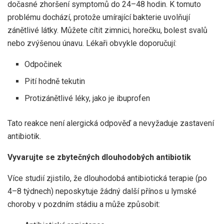
dočasné zhoršení symptomů do 24–48 hodin. K tomuto
problému dochází, protože umírající bakterie uvolňují
zánětlivé látky. Můžete cítit zimnici, horečku, bolest svalů
nebo zvýšenou únavu. Lékaři obvykle doporučují:
Odpočinek
Pití hodně tekutin
Protizánětlivé léky, jako je ibuprofen
Tato reakce není alergická odpověď a nevyžaduje zastavení
antibiotik.
Vyvarujte se zbytečných dlouhodobých antibiotik
Více studií zjistilo, že dlouhodobá antibiotická terapie (po
4–8 týdnech) neposkytuje žádný další přínos u lymské
choroby v pozdním stádiu a může způsobit: