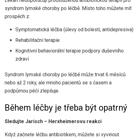
Lékaři nedoporučují prodlouženou antibiotickou terapii pro
syndrom lymské choroby po léčbě. Místo toho můžete mít
prospěch z:
Symptomatická léčba (úlevy od bolesti, antidepresiva)
Rehabilitační terapie
Kognitivní behaviorální terapie podpory duševního
zdraví
Syndrom lymské choroby po léčbě může trvat 6 měsíců
nebo až 2 roky, ale mnoho pacientů se s časem a
podpůrnou péčí zlepšuje.
Během léčby je třeba být opatrný
Sledujte Jarisch – Herxheimerovu reakci
Když začnete léčbu antibiotikem, můžete si vyvinout