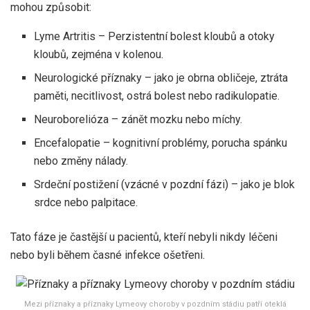
mohou způsobit:
Lyme Artritis – Perzistentní bolest kloubů a otoky
kloubů, zejména v kolenou.
Neurologické příznaky – jako je obrna obličeje, ztráta
paměti, necitlivost, ostrá bolest nebo radikulopatie.
Neuroborelióza – zánět mozku nebo míchy.
Encefalopatie – kognitivní problémy, porucha spánku
nebo změny nálady.
Srdeční postižení (vzácné v pozdní fázi) – jako je blok
srdce nebo palpitace.
Tato fáze je častější u pacientů, kteří nebyli nikdy léčeni
nebo byli během časné infekce ošetřeni.
Mezi příznaky a příznaky Lymeovy choroby v pozdním stádiu patří oteklá