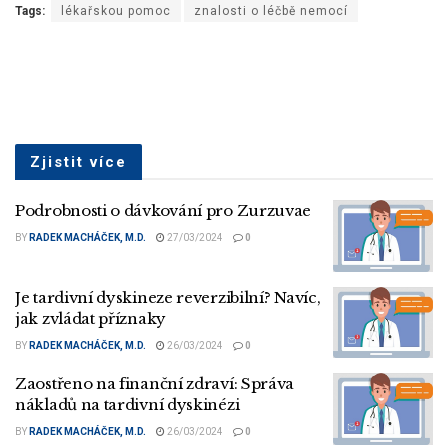
Tags:
lékařskou pomoc
znalosti o léčbě nemocí
Zjistit více
Podrobnosti o dávkování pro Zurzuvae
BY
RADEK MACHÁČEK, M.D.
27/03/2024
0
Je tardivní dyskineze reverzibilní? Navíc,
jak zvládat příznaky
BY
RADEK MACHÁČEK, M.D.
26/03/2024
0
Zaostřeno na finanční zdraví: Správa
nákladů na tardivní dyskinézi
BY
RADEK MACHÁČEK, M.D.
26/03/2024
0