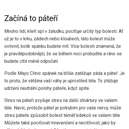
Začíná to páteří
Mnoho lidí, kteří spí v žaludku, pociťuje určitý typ bolesti. Ať
už je to v krku, zádech nebo kloubech, tato bolest může
ovlivnit, kolik spánku budete mít. Více bolesti znamená, že
je pravděpodobnější, že se během noci probudíte a ráno se
budete cítit méně odpočatí.
Podle Mayo Clinic spánek na břiše zatěžuje záda a páteř. Je
to proto, že většina vaší váhy je uprostřed těla. To ztěžuje
udržení neutrální polohy páteře, když spíte.
Stres na páteři zvyšuje stres na další struktury ve vašem
těle. Navíc, protože páteř je potrubím pro vaše nervy, může
stres páteře způsobit bolest téměř kdekoli ve vašem těle.
Můžete také pociťovat mravenčení a necitlivost, jako by