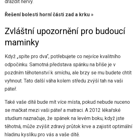
dráždit nervy.
Řešení bolesti horní části zad a krku »
Zvláštní upozornění pro budoucí
maminky
Když „spíte pro dva“, potřebujete co nejvíce kvalitního
odpočinku. Samotná představa spánku na břiše je v
pozdním těhotenství k smíchu, ale brzy se mu budete chtít
vyhnout. Tato další váha kolem středu zvýší tah na vaši
páteř.
Také vaše dítě bude mít více místa, pokud nebude nuceno
se mačkat mezi vaši páteř a matraci. A
2012 lékařské
studium
naznačuje, že spánek na levém boku, když jste
těhotná, může zvýšit zdravý průtok krve a zajistit optimální
hladinu kyslíku pro vás a vaše dítě.