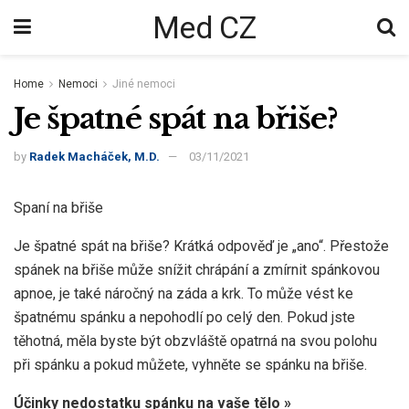
Med CZ
Home
Nemoci
Jiné nemoci
Je špatné spát na břiše?
by
Radek Macháček, M.D.
03/11/2021
Spaní na břiše
Je špatné spát na břiše? Krátká odpověď je „ano“. Přestože
spánek na břiše může snížit chrápání a zmírnit spánkovou
apnoe, je také náročný na záda a krk. To může vést ke
špatnému spánku a nepohodlí po celý den. Pokud jste
těhotná, měla byste být obzvláště opatrná na svou polohu
při spánku a pokud můžete, vyhněte se spánku na břiše.
Účinky nedostatku spánku na vaše tělo »