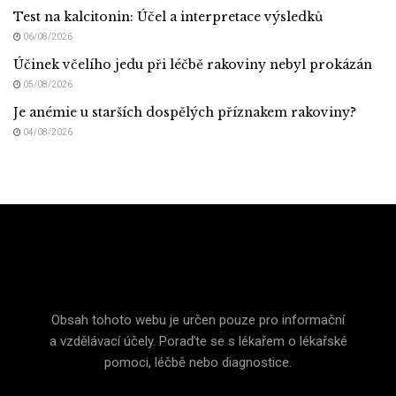
Test na kalcitonin: Účel a interpretace výsledků
06/08/2026
Účinek včelího jedu při léčbě rakoviny nebyl prokázán
05/08/2026
Je anémie u starších dospělých příznakem rakoviny?
04/08/2026
Med CZ (Medicine of Czechia)
Obsah tohoto webu je určen pouze pro informační
a vzdělávací účely. Poraďte se s lékařem o lékařské
pomoci, léčbě nebo diagnostice.