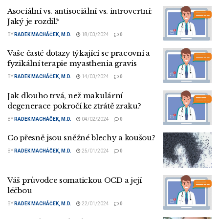
Asociální vs. antisociální vs. introvertní:
Jaký je rozdíl?
BY
RADEK MACHÁČEK, M.D.
18/03/2024
0
Vaše časté dotazy týkající se pracovní a
fyzikální terapie myasthenia gravis
BY
RADEK MACHÁČEK, M.D.
14/03/2024
0
Jak dlouho trvá, než makulární
degenerace pokročí ke ztrátě zraku?
BY
RADEK MACHÁČEK, M.D.
04/02/2024
0
Co přesně jsou sněžné blechy a koušou?
BY
RADEK MACHÁČEK, M.D.
25/01/2024
0
Váš průvodce somatickou OCD a její
léčbou
BY
RADEK MACHÁČEK, M.D.
22/01/2024
0