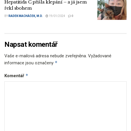
Hepatitida C přišla klepání – a já jsem
řekl sbohem
BY
RADEK MACHÁČEK, M.D.
19/01/2024
0
Napsat komentář
Vaše e-mailová adresa nebude zveřejněna.
Vyžadované
*
informace jsou označeny
*
Komentář