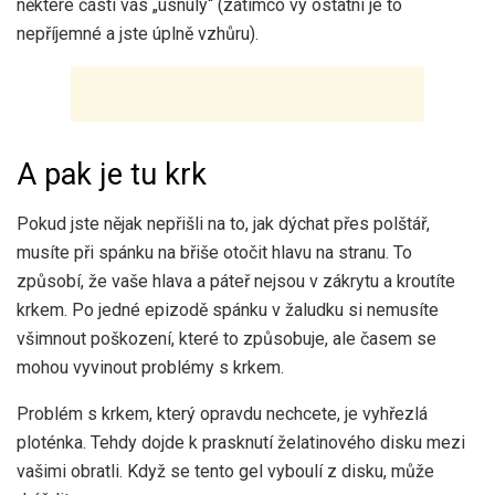
některé části vás „usnuly“ (zatímco vy ostatní je to
nepříjemné a jste úplně vzhůru).
A pak je tu krk
Pokud jste nějak nepřišli na to, jak dýchat přes polštář,
musíte při spánku na břiše otočit hlavu na stranu. To
způsobí, že vaše hlava a páteř nejsou v zákrytu a kroutíte
krkem. Po jedné epizodě spánku v žaludku si nemusíte
všimnout poškození, které to způsobuje, ale časem se
mohou vyvinout problémy s krkem.
Problém s krkem, který opravdu nechcete, je vyhřezlá
ploténka. Tehdy dojde k prasknutí želatinového disku mezi
vašimi obratli. Když se tento gel vyboulí z disku, může