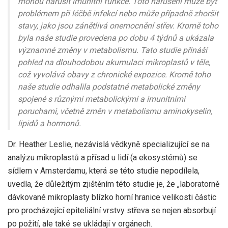
mohou narušit imunitní funkce. Toto narušení může být
problémem při léčbě infekcí nebo může případně zhoršit
stavy, jako jsou zánětlivá onemocnění střev. Kromě toho
byla naše studie provedena po dobu 4 týdnů a ukázala
významné změny v metabolismu. Tato studie přináší
pohled na dlouhodobou akumulaci mikroplastů v těle,
což vyvolává obavy z chronické expozice. Kromě toho
naše studie odhalila podstatné metabolické změny
spojené s různými metabolickými a imunitními
poruchami, včetně změn v metabolismu aminokyselin,
lipidů a hormonů.
Dr. Heather Leslie, nezávislá vědkyně specializující se na
analýzu mikroplastů a přísad u lidí (a ekosystémů) se
sídlem v Amsterdamu, která se této studie nepodílela,
uvedla, že důležitým zjištěním této studie je, že „laboratorně
dávkované mikroplasty blízko horní hranice velikosti částic
pro procházející epiteliální vrstvy střeva se nejen absorbují
po požití, ale také se ukládají v orgánech.