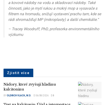
a kovové nádoby na vodu a skladovací nádoby. Také
činnosti, jako je mytí rukou a mokrý mop a vysavače s
filtrem na hromadu, snižují vystavení prachu tam, kde se
rádi shromažďují MP (mikroplasty) a další chemikálie.“
– Tracey Woodruff, PhD, profesorka environmentálního
výzkumu
Zjistit více
Nádory, které zvyšují hladinu
kalcitoninu
BY
OLDŘICH VLACH, M.D.
06/08/2026
0
Test na kalcitonin: Účel a interpretace