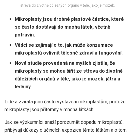
střeva do životně důležitých orgánů v těle, jako je mozek.
Mikroplasty jsou drobné plastové částice, které
se často dostávají do mnoha látek, včetně
potravin.
Vědci se zajímají o to, jak může konzumace
mikroplastů ovlivnit tělesné zdraví a fungování.
Nová studie provedená na myších zjistila, že
mikroplasty se mohou šířit ze střeva do životně
důležitých orgánů v těle, jako je mozek, játra a
ledviny.
Lidé a zvířata jsou často vystaveni mikroplastům, protože
mikroplasty jsou přítomny v mnoha látkách.
Jak se výzkumníci snaží porozumět dopadu mikroplastů,
přibývají důkazy o účincích expozice těmto látkám a o tom,