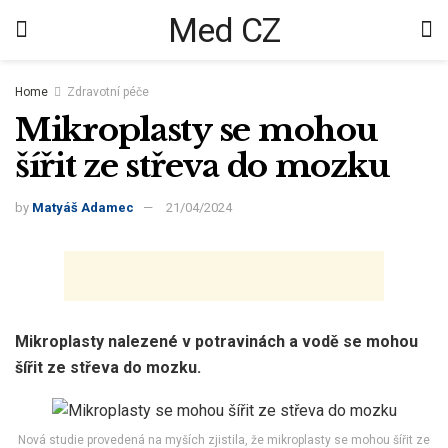
Med CZ
Home
Zdravotní péče
Mikroplasty se mohou
šířit ze střeva do mozku
by
Matyáš Adamec
21/04/2024
Mikroplasty nalezené v potravinách a vodě se mohou
šířit ze střeva do mozku.
Nová studie provedená na myších zjistila, že mikroplasty se mohou šířit ze