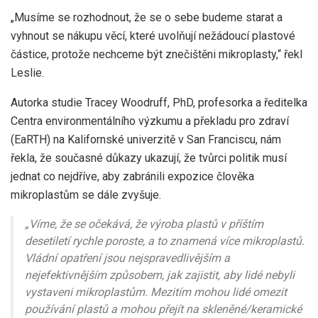
„Musíme se rozhodnout, že se o sebe budeme starat a
vyhnout se nákupu věcí, které uvolňují nežádoucí plastové
částice, protože nechceme být znečištěni mikroplasty,“ řekl
Leslie.
Autorka studie Tracey Woodruff, PhD, profesorka a ředitelka
Centra environmentálního výzkumu a překladu pro zdraví
(EaRTH) na Kalifornské univerzitě v San Franciscu, nám
řekla, že současné důkazy ukazují, že tvůrci politik musí
jednat co nejdříve, aby zabránili expozice člověka
mikroplastům se dále zvyšuje.
„Víme, že se očekává, že výroba plastů v příštím
desetiletí rychle poroste, a to znamená více mikroplastů.
Vládní opatření jsou nejspravedlivějším a
nejefektivnějším způsobem, jak zajistit, aby lidé nebyli
vystaveni mikroplastům. Mezitím mohou lidé omezit
používání plastů a mohou přejít na skleněné/keramické