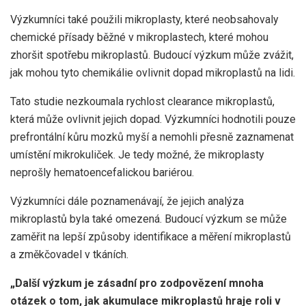
Výzkumníci také použili mikroplasty, které neobsahovaly
chemické přísady běžné v mikroplastech, které mohou
zhoršit spotřebu mikroplastů. Budoucí výzkum může zvážit,
jak mohou tyto chemikálie ovlivnit dopad mikroplastů na lidi.
Tato studie nezkoumala rychlost clearance mikroplastů,
která může ovlivnit jejich dopad. Výzkumníci hodnotili pouze
prefrontální kůru mozků myší a nemohli přesně zaznamenat
umístění mikrokuliček. Je tedy možné, že mikroplasty
neprošly hematoencefalickou bariérou.
Výzkumníci dále poznamenávají, že jejich analýza
mikroplastů byla také omezená. Budoucí výzkum se může
zaměřit na lepší způsoby identifikace a měření mikroplastů
a změkčovadel v tkáních.
„Další výzkum je zásadní pro zodpovězení mnoha
otázek o tom, jak akumulace mikroplastů hraje roli v