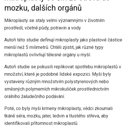
mozku, dalších orgánů
Mikroplasty se staly velmi významnými v životním
prostředí, včetně půdy, potravin a vody.
Autoři této studie definují mikroplasty jako plastové částice
menší než 5 milimetrů. Chtěli zjistit, jak různé typy
mikroplastů ovlivňují tělesné orgány u myší.
Autoři studie se pokusili replikovat spotřebu mikroplastů v
množství, které je podobné lidské expozici. Myši byly
vystaveny různým množstvím polystyrenových nebo
směsných polymerních mikrokuliček prostřednictvím
orálního žaludečního podávání.
Poté, co byly myši krmeny mikroplasty, vědci zkoumali
tkáně séra, mozku, jater, ledvin a tlustého střeva, aby
identifikovali přítomnost mikroplastů.