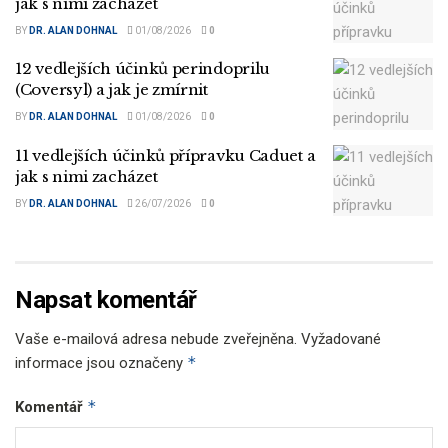
jak s nimi zacházet
BY
DR. ALAN DOHNAL
01/08/2026
0
12 vedlejších účinků perindoprilu
(Coversyl) a jak je zmírnit
BY
DR. ALAN DOHNAL
01/08/2026
0
11 vedlejších účinků přípravku Caduet a
jak s nimi zacházet
BY
DR. ALAN DOHNAL
26/07/2026
0
Napsat komentář
Vaše e-mailová adresa nebude zveřejněna.
Vyžadované
*
informace jsou označeny
*
Komentář