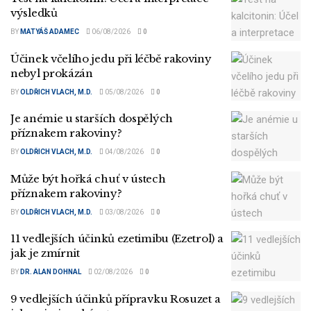
výsledků
BY
MATYÁŠ ADAMEC
06/08/2026
0
Účinek včelího jedu při léčbě rakoviny
nebyl prokázán
BY
OLDŘICH VLACH, M.D.
05/08/2026
0
Je anémie u starších dospělých
příznakem rakoviny?
BY
OLDŘICH VLACH, M.D.
04/08/2026
0
Může být hořká chuť v ústech
příznakem rakoviny?
BY
OLDŘICH VLACH, M.D.
03/08/2026
0
11 vedlejších účinků ezetimibu (Ezetrol) a
jak je zmírnit
BY
DR. ALAN DOHNAL
02/08/2026
0
9 vedlejších účinků přípravku Rosuzet a