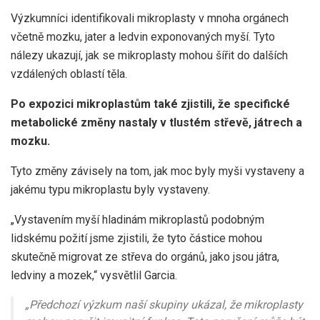
Výzkumníci identifikovali mikroplasty v mnoha orgánech
včetně mozku, jater a ledvin exponovaných myší. Tyto
nálezy ukazují, jak se mikroplasty mohou šířit do dalších
vzdálených oblastí těla.
Po expozici mikroplastům také zjistili, že specifické
metabolické změny nastaly v tlustém střevě, játrech a
mozku.
Tyto změny závisely na tom, jak moc byly myši vystaveny a
jakému typu mikroplastu byly vystaveny.
„Vystavením myší hladinám mikroplastů podobným
lidskému požití jsme zjistili, že tyto částice mohou
skutečně migrovat ze střeva do orgánů, jako jsou játra,
ledviny a mozek,“ vysvětlil Garcia.
„Předchozí výzkum naší skupiny ukázal, že mikroplasty