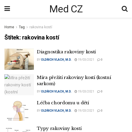
Med CZ
Home
Tag
rakovina kostí
Štítek:
rakovina kostí
Diagnostika rakoviny kostí
BY
OLDŘICH VLACH, M.D.
19/03/2021
0
Míra přežití rakoviny kostí (kostní
sarkom)
BY
OLDŘICH VLACH, M.D.
19/03/2021
0
Léčba chordomu u dětí
BY
OLDŘICH VLACH, M.D.
19/03/2021
0
Typy rakoviny kostí