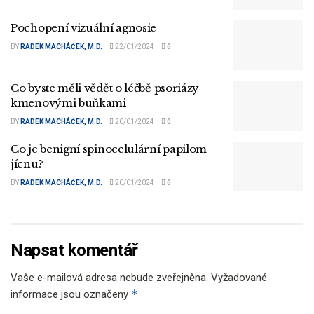
Pochopení vizuální agnosie
BY
RADEK MACHÁČEK, M.D.
22/01/2024
0
Co byste měli vědět o léčbě psoriázy
kmenovými buňkami
BY
RADEK MACHÁČEK, M.D.
20/01/2024
0
Co je benigní spinocelulární papilom
jícnu?
BY
RADEK MACHÁČEK, M.D.
20/01/2024
0
Napsat komentář
Vaše e-mailová adresa nebude zveřejněna.
Vyžadované
*
informace jsou označeny