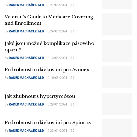
BY
RADEK MACHÁČEK, M.D.
27/03/2024
0
Veteran's Guide to Medicare Covering
and Enrollment
BY
RADEK MACHÁČEK, M.D.
26/03/2024
0
Jaké jsou možné komplikace pásového
oparu?
BY
RADEK MACHÁČEK, M.D.
13/03/2024
0
Podrobnosti o dávkování pro Avonex
BY
RADEK MACHÁČEK, M.D.
10/03/2024
0
Jak zhubnout s hypertyreózou
BY
RADEK MACHÁČEK, M.D.
29/01/2024
0
Podrobnosti o dávkování pro Spinraza
BY
RADEK MACHÁČEK, M.D.
23/01/2024
0