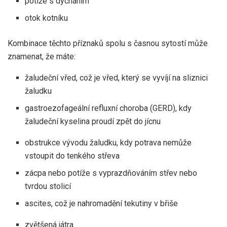
potíže s dýcháním
otok kotníku
Kombinace těchto příznaků spolu s časnou sytostí může
znamenat, že máte:
žaludeční vřed, což je vřed, který se vyvíjí na sliznici
žaludku
gastroezofageální refluxní choroba (GERD), kdy
žaludeční kyselina proudí zpět do jícnu
obstrukce vývodu žaludku, kdy potrava nemůže
vstoupit do tenkého střeva
zácpa nebo potíže s vyprazdňováním střev nebo
tvrdou stolicí
ascites, což je nahromadění tekutiny v břiše
zvětšená játra