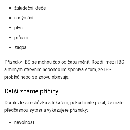
žaludeční křeče
nadýmání
plyn
průjem
zácpa
Příznaky IBS se mohou čas od času měnit. Rozdíl mezi IBS
a mírným střevním nepohodlím spočívá v tom, že IBS
probíhá nebo se znovu objevuje.
Další známé příčiny
Domluvte si schůzku s lékařem, pokud máte pocit, že máte
předčasnou sytost a vykazujete příznaky:
nevolnost