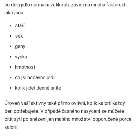
co dělá jídlo normální velikosti, závisí na mnoha faktorech,
jako jsou:
stáří
sex
geny
výška
hmotnost
co jsi nedávno jedl
kolik jídel denně sníte
Úroveň vaší aktivity také přímo ovlivní, kolik kalorií každý
den potřebujete. V případě časného nasycení se můžete
cítit sytí po snězení jen malého množství doporučené porce
kalorií.