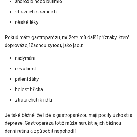
anorexie nebo bulimie
střevních operacích
nějaké léky
Pokud máte gastroparézu, můžete mít další příznaky, které
doprovázejí časnou sytost, jako jsou:
nadýmání
nevolnost
pálení žáhy
bolest břicha
ztráta chuti k jídlu
Je také běžné, že lidé s gastroparézou mají pocity úzkosti a
deprese. Gastroparéza totiž může narušit jejich běžnou
denní rutinu a způsobit nepohodlí.