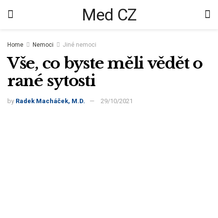
Med CZ
Home
Nemoci
Jiné nemoci
Vše, co byste měli vědět o
rané sytosti
by
Radek Macháček, M.D.
29/10/2021