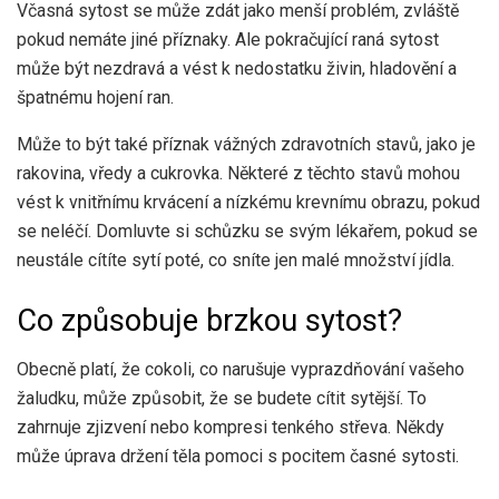
Včasná sytost se může zdát jako menší problém, zvláště
pokud nemáte jiné příznaky. Ale pokračující raná sytost
může být nezdravá a vést k nedostatku živin, hladovění a
špatnému hojení ran.
Může to být také příznak vážných zdravotních stavů, jako je
rakovina, vředy a cukrovka. Některé z těchto stavů mohou
vést k vnitřnímu krvácení a nízkému krevnímu obrazu, pokud
se neléčí. Domluvte si schůzku se svým lékařem, pokud se
neustále cítíte sytí poté, co sníte jen malé množství jídla.
Co způsobuje brzkou sytost?
Obecně platí, že cokoli, co narušuje vyprazdňování vašeho
žaludku, může způsobit, že se budete cítit sytější. To
zahrnuje zjizvení nebo kompresi tenkého střeva. Někdy
může úprava držení těla pomoci s pocitem časné sytosti.