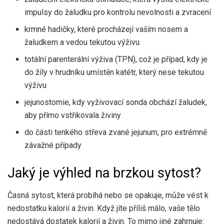
impulsy do žaludku pro kontrolu nevolnosti a zvracení
krmné hadičky, které procházejí vaším nosem a
žaludkem a vedou tekutou výživu
totální parenterální výživa (TPN), což je případ, kdy je
do žíly v hrudníku umístěn katétr, který nese tekutou
výživu
jejunostomie, kdy vyživovací sonda obchází žaludek,
aby přímo vstřikovala živiny
do části tenkého střeva zvané jejunum, pro extrémně
závažné případy
Jaký je výhled na brzkou sytost?
Časná sytost, která probíhá nebo se opakuje, může vést k
nedostatku kalorií a živin. Když jíte příliš málo, vaše tělo
nedostává dostatek kalorií a živin. To mimo jiné zahrnuje: