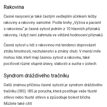
Rakovina
Časné nasycení je také častým vedlejším účinkem léčby
rakoviny a rakoviny samotné. Podle knihy „Výživa a pacient
s rakovinou“ je časná sytost jedním z 10 hlavních příznaků
rakoviny, i když není zahrnuta ve většině hodnocení příznaků.
Časná sytost u lidí s rakovinou má tendenci doprovázet
ztrátu hmotnosti, nechutenství a změny chuti. V menší míře
mohou lidé, kteří mají časnou sytost a rakovinu, také
pociťovat různé stupně únavy, slabosti a sucha v ústech.
Syndrom dráždivého tračníku
Další známou příčinou časné sytosti je syndrom dráždivého
tračníku (IBS). IBS je porucha, která postihuje vaše tlusté
střevo nebo tlusté střevo a způsobuje bolest břicha.
Můžete také cítit: