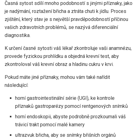
Časná sytost sdílí mnoho podobností s jinými příznaky, jako
je nadýmání, roztažení břicha a ztráta chuti k jídlu. Proces
zjištění, který stav je s největší pravděpodobností příčinou
vašich zdravotních problémů, se nazývá diferenciální
diagnostika.
K určení časné sytosti váš lékař zkontroluje vaši anamnézu,
provede fyzickou prohlídku a objedná krevní test, aby
zkontroloval váš krevní obraz a hladinu cukru v krvi.
Pokud máte jiné příznaky, mohou vám také nařídit
následující:
horní gastrointestinální série (UGI), ke kontrole
příznaků gastroparézy pomocí rentgenových snímků
horní endoskopii, abyste podrobně prozkoumali váš
trávicí trakt pomocí malé kamery
ultrazvuk břicha, aby se snímky břišních orgánů