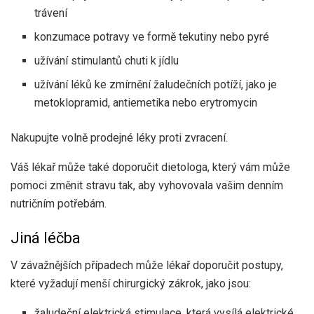
trávení
konzumace potravy ve formě tekutiny nebo pyré
užívání stimulantů chuti k jídlu
užívání léků ke zmírnění žaludečních potíží, jako je
metoklopramid, antiemetika nebo erytromycin
Nakupujte volně prodejné léky proti zvracení.
Váš lékař může také doporučit dietologa, který vám může
pomoci změnit stravu tak, aby vyhovovala vašim denním
nutričním potřebám.
Jiná léčba
V závažnějších případech může lékař doporučit postupy,
které vyžadují menší chirurgický zákrok, jako jsou:
žaludeční elektrická stimulace, která vysílá elektrické