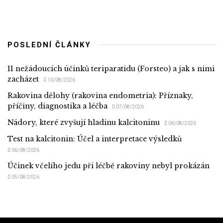
POSLEDNÍ ČLÁNKY
11 nežádoucích účinků teriparatidu (Forsteo) a jak s nimi
zacházet
10/08/2026
Rakovina dělohy (rakovina endometria): Příznaky,
příčiny, diagnostika a léčba
07/08/2026
Nádory, které zvyšují hladinu kalcitoninu
06/08/2026
Test na kalcitonin: Účel a interpretace výsledků
06/08/2026
Účinek včelího jedu při léčbě rakoviny nebyl prokázán
05/08/2026