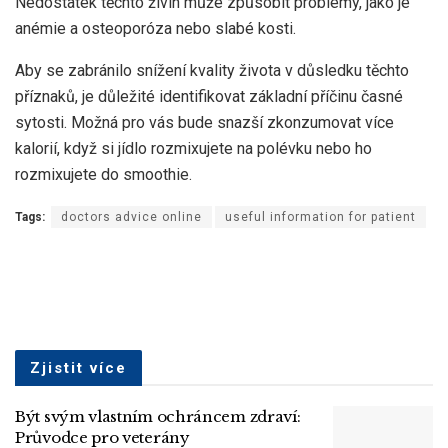
Nedostatek těchto živin může způsobit problémy, jako je
anémie a osteoporóza nebo slabé kosti.
Aby se zabránilo snížení kvality života v důsledku těchto
příznaků, je důležité identifikovat základní příčinu časné
sytosti. Možná pro vás bude snazší zkonzumovat více
kalorií, když si jídlo rozmixujete na polévku nebo ho
rozmixujete do smoothie.
Tags:
doctors advice online
useful information for patient
Zjistit více
Být svým vlastním ochráncem zdraví:
Průvodce pro veterány