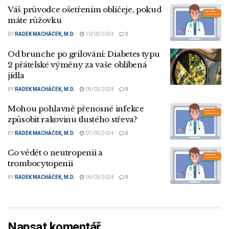
Váš průvodce ošetřením obličeje, pokud
máte růžovku
BY
RADEK MACHÁČEK, M.D.
10/03/2024
0
Od brunche po grilování: Diabetes typu
2 přátelské výměny za vaše oblíbená
jídla
BY
RADEK MACHÁČEK, M.D.
09/03/2024
0
Mohou pohlavně přenosné infekce
způsobit rakovinu tlustého střeva?
BY
RADEK MACHÁČEK, M.D.
07/03/2024
0
Co vědět o neutropenii a
trombocytopenii
BY
RADEK MACHÁČEK, M.D.
06/03/2024
0
Napsat komentář