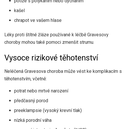
potíže s polykáním nebo dýcháním
kašel
chrapot ve vašem hlase
Léky proti štítné žláze používané k léčbě Gravesovy
choroby mohou také pomoci zmenšit strumu.
Vysoce rizikové těhotenství
Neléčená Gravesova choroba může vést ke komplikacím s
těhotenstvím, včetně:
potrat nebo mrtvé narození
předčasný porod
preeklampsie (vysoký krevní tlak)
nízká porodní váha