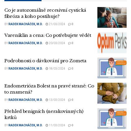
Co je autozomálně recesivní cystická
fibróza a koho postihuje?
BY
RADEK MACHÁČEK, M.D.
21/03/2024
0
Vareniklin a cena: Co potřebujete vědět
BY
RADEK MACHÁČEK, M.D.
20/03/2024
0
Podrobnosti o dávkování pro Zometa
BY
RADEK MACHÁČEK, M.D.
18/03/2024
0
Endometrióza Bolest na pravé straně: Co
to znamená?
BY
RADEK MACHÁČEK, M.D.
13/03/2024
0
Přehled benigních (nerakovinných)
krtků
BY
RADEK MACHÁČEK, M.D.
11/03/2024
0