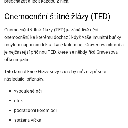
předcházet a léčit každou z nich.
Onemocnění štítné žlázy (TED)
Onemocnění štítné žlázy (TED) je zánětlivé oční
onemocnění, ke kterému dochází, když vaše imunitní buňky
omylem napadnou tuk a tkáně kolem očí. Gravesova choroba
je nejčastější příčinou TED, které se někdy říká Gravesova
oftalmopatie.
Tato komplikace Gravesovy choroby může způsobit
následující příznaky:
vypoulené oči
otok
podráždění kolem očí
stažená víčka