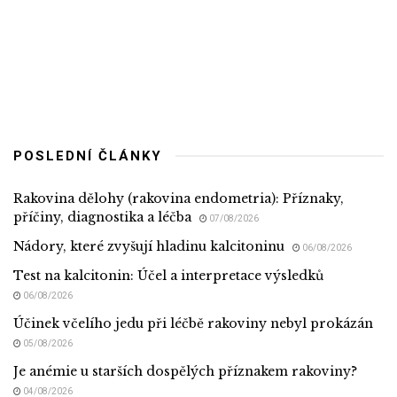
POSLEDNÍ ČLÁNKY
Rakovina dělohy (rakovina endometria): Příznaky,
příčiny, diagnostika a léčba
07/08/2026
Nádory, které zvyšují hladinu kalcitoninu
06/08/2026
Test na kalcitonin: Účel a interpretace výsledků
06/08/2026
Účinek včelího jedu při léčbě rakoviny nebyl prokázán
05/08/2026
Je anémie u starších dospělých příznakem rakoviny?
04/08/2026