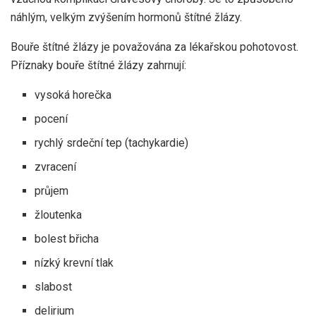
náhlým, velkým zvýšením hormonů štítné žlázy.
Bouře štítné žlázy je považována za lékařskou pohotovost.
Příznaky bouře štítné žlázy zahrnují:
vysoká horečka
pocení
rychlý srdeční tep (tachykardie)
zvracení
průjem
žloutenka
bolest břicha
nízký krevní tlak
slabost
delirium