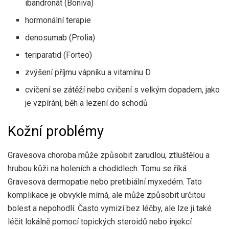
ibandronát (Boniva)
hormonální terapie
denosumab (Prolia)
teriparatid (Forteo)
zvýšení příjmu vápníku a vitamínu D
cvičení se zátěží nebo cvičení s velkým dopadem, jako
je vzpírání, běh a lezení do schodů
Kožní problémy
Gravesova choroba může způsobit zarudlou, ztluštělou a
hrubou kůži na holeních a chodidlech. Tomu se říká
Gravesova dermopatie
nebo pretibiální myxedém. Tato
komplikace je obvykle mírná, ale může způsobit určitou
bolest a nepohodlí. Často vymizí bez léčby, ale lze ji také
léčit lokálně pomocí topických steroidů nebo injekcí