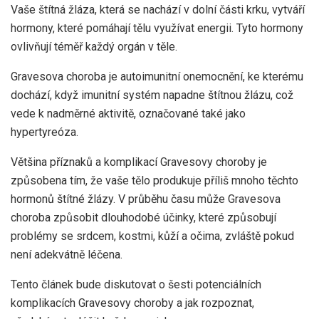
Vaše štítná žláza, která se nachází v dolní části krku, vytváří
hormony, které pomáhají tělu využívat energii. Tyto hormony
ovlivňují téměř každý orgán v těle.
Gravesova choroba je autoimunitní onemocnění, ke kterému
dochází, když imunitní systém napadne štítnou žlázu, což
vede k nadměrné aktivitě, označované také jako
hypertyreóza.
Většina příznaků a komplikací Gravesovy choroby je
způsobena tím, že vaše tělo produkuje příliš mnoho těchto
hormonů štítné žlázy. V průběhu času může Gravesova
choroba způsobit dlouhodobé účinky, které způsobují
problémy se srdcem, kostmi, kůží a očima, zvláště pokud
není adekvátně léčena.
Tento článek bude diskutovat o šesti potenciálních
komplikacích Gravesovy choroby a jak rozpoznat,