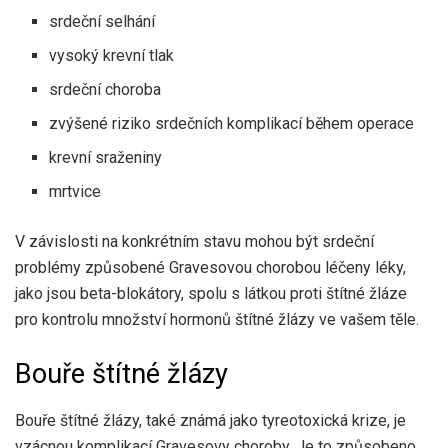
srdeční selhání
vysoký krevní tlak
srdeční choroba
zvýšené riziko srdečních komplikací během operace
krevní sraženiny
mrtvice
V závislosti na konkrétním stavu mohou být srdeční
problémy způsobené Gravesovou chorobou léčeny léky,
jako jsou beta-blokátory, spolu s látkou proti štítné žláze
pro kontrolu množství hormonů štítné žlázy ve vašem těle.
Bouře štítné žlázy
Bouře štítné žlázy
, také známá jako tyreotoxická krize, je
vzácnou komplikací Gravesovy choroby. Je to způsobeno