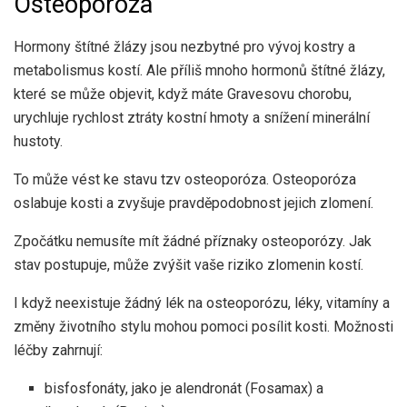
Osteoporóza
Hormony štítné žlázy jsou nezbytné pro vývoj kostry a
metabolismus kostí. Ale příliš mnoho hormonů štítné žlázy,
které se může objevit, když máte Gravesovu chorobu,
urychluje rychlost ztráty kostní hmoty a snížení minerální
hustoty.
To může vést ke stavu tzv
osteoporóza
. Osteoporóza
oslabuje kosti a zvyšuje pravděpodobnost jejich zlomení.
Zpočátku nemusíte mít žádné příznaky osteoporózy. Jak
stav postupuje, může zvýšit vaše riziko zlomenin kostí.
I když neexistuje žádný lék na osteoporózu, léky, vitamíny a
změny životního stylu mohou pomoci posílit kosti. Možnosti
léčby zahrnují:
bisfosfonáty, jako je alendronát (Fosamax) a