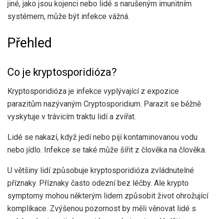
jiné, jako jsou kojenci nebo lidé s narušeným imunitním
systémem, může být infekce vážná.
Přehled
Co je kryptosporidióza?
Kryptosporidióza je infekce vyplývající z expozice
parazitům nazývaným Cryptosporidium. Parazit se běžně
vyskytuje v trávicím traktu lidí a zvířat.
Lidé se nakazí, když jedí nebo pijí kontaminovanou vodu
nebo jídlo. Infekce se také může šířit z člověka na člověka.
U většiny lidí způsobuje kryptosporidióza zvládnutelné
příznaky. Příznaky často odezní bez léčby. Ale krypto
symptomy mohou některým lidem způsobit život ohrožující
komplikace. Zvýšenou pozornost by měli věnovat lidé s