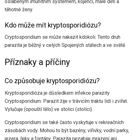
oslabeným imunitním systémem, kojenci, malé děti a
těhotné ženy.
Kdo může mít kryptosporidiózu?
Cryptosporidium se může nakazit kdokoli. Tento druh
parazita je běžný v celých Spojených státech a ve světě.
Příznaky a příčiny
Co způsobuje kryptosporidiózu?
Kryptosporidióza je důsledkem infekce parazity
Cryptosporidium. Parazit žije v trávicím traktu lidí i zvířat.
Vylučuje (opouští tělo) ve stolici (stolici).
Cryptosporidium se také často vyskytuje v rekreačních
zásobách vody. Mohou to být bazény, vířivky, vodní parky,
jezera, řeky a fontány. Parazita nezabije mrazení ani