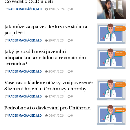
Co vědět o OCD u dětí
BY
RADEK MACHÁČEK, M.D.
12/03/2024
0
Jak může zácpa vést ke krvi ve stolici a
jak ji léčit
BY
RADEK MACHÁČEK, M.D.
29/01/2024
0
Jaký je rozdíl mezi juvenilní
idiopatickou artritidou a revmatoidní
artritidou?
BY
RADEK MACHÁČEK, M.D.
20/01/2024
0
Vaše často kladené otázky, zodpovězené:
Slizniční hojení u Crohnovy choroby
BY
RADEK MACHÁČEK, M.D.
17/01/2024
0
Podrobnosti o dávkování pro Unithroid
BY
RADEK MACHÁČEK, M.D.
06/01/2024
0