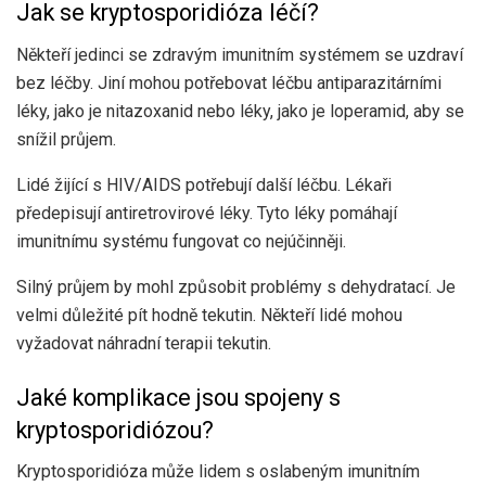
Jak se kryptosporidióza léčí?
Někteří jedinci se zdravým imunitním systémem se uzdraví
bez léčby. Jiní mohou potřebovat léčbu antiparazitárními
léky, jako je nitazoxanid nebo léky, jako je loperamid, aby se
snížil průjem.
Lidé žijící s HIV/AIDS potřebují další léčbu. Lékaři
předepisují antiretrovirové léky. Tyto léky pomáhají
imunitnímu systému fungovat co nejúčinněji.
Silný průjem by mohl způsobit problémy s dehydratací. Je
velmi důležité pít hodně tekutin. Někteří lidé mohou
vyžadovat náhradní terapii tekutin.
Jaké komplikace jsou spojeny s
kryptosporidiózou?
Kryptosporidióza může lidem s oslabeným imunitním