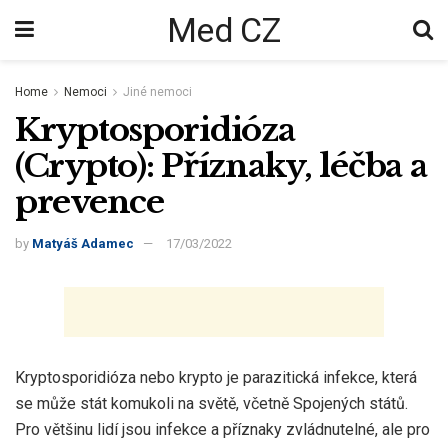
Med CZ
Home
Nemoci
Jiné nemoci
Kryptosporidióza
(Crypto): Příznaky, léčba a
prevence
by
Matyáš Adamec
17/03/2022
Kryptosporidióza nebo krypto je parazitická infekce, která
se může stát komukoli na světě, včetně Spojených států.
Pro většinu lidí jsou infekce a příznaky zvládnutelné, ale pro