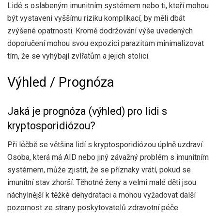
Lidé s oslabeným imunitním systémem nebo ti, kteří mohou
být vystaveni vyššímu riziku komplikací, by měli dbát
zvýšené opatrnosti. Kromě dodržování výše uvedených
doporučení mohou svou expozici parazitům minimalizovat
tím, že se vyhýbají zvířatům a jejich stolici.
Výhled / Prognóza
Jaká je prognóza (výhled) pro lidi s
kryptosporidiózou?
Při léčbě se většina lidí s kryptosporidiózou úplně uzdraví.
Osoba, která má AID nebo jiný závažný problém s imunitním
systémem, může zjistit, že se příznaky vrátí, pokud se
imunitní stav zhorší. Těhotné ženy a velmi malé děti jsou
náchylnější k těžké dehydrataci a mohou vyžadovat další
pozornost ze strany poskytovatelů zdravotní péče.