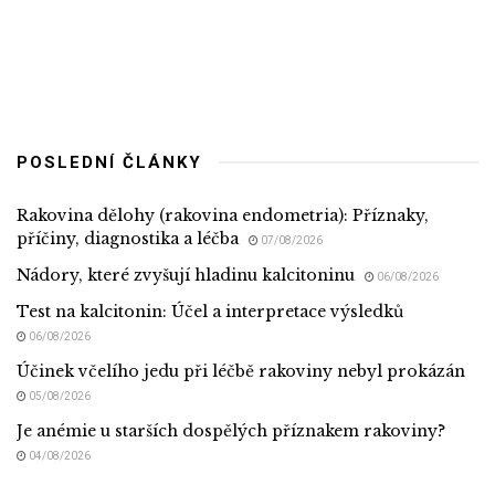
POSLEDNÍ ČLÁNKY
Rakovina dělohy (rakovina endometria): Příznaky,
příčiny, diagnostika a léčba
07/08/2026
Nádory, které zvyšují hladinu kalcitoninu
06/08/2026
Test na kalcitonin: Účel a interpretace výsledků
06/08/2026
Účinek včelího jedu při léčbě rakoviny nebyl prokázán
05/08/2026
Je anémie u starších dospělých příznakem rakoviny?
04/08/2026