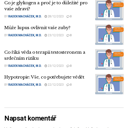
Co je glykogen a proč je to důležité pro
vaše zdraví?
BY
RADEK MACHÁČEK, M.D.
28/12/2023
0
Může lupus ovlivnit vaše zuby?
BY
RADEK MACHÁČEK, M.D.
23/12/2023
0
Co říká věda o terapii testosteronem a
srdečním riziku
BY
RADEK MACHÁČEK, M.D.
23/12/2023
0
Hypotropie: Vše, co potřebujete vědět
BY
RADEK MACHÁČEK, M.D.
22/12/2023
0
Napsat komentář