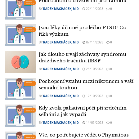
Podrobnosti o dávkování pro Tamiflu
BY
RADEK MACHÁČEK, M.D.
22/11/2023
0
Jsou léky účinné pro léčbu PTSD? Co
říká výzkum
BY
RADEK MACHÁČEK, M.D.
07/11/2023
0
Jak dlouho trvají záchvaty syndromu
dráždivého tračníku (IBS)?
BY
RADEK MACHÁČEK, M.D.
28/10/2023
0
Pochopení vztahu mezi nikotinem a vaší
sexuální touhou
BY
RADEK MACHÁČEK, M.D.
12/10/2023
0
Kdy zvolit paliativní péči při srdečním
selhání a jak vypadá
BY
RADEK MACHÁČEK, M.D.
14/09/2023
0
Vše, co potřebujete vědět o Phymatous