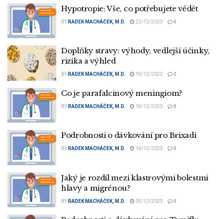
Hypotropie: Vše, co potřebujete vědět
BY
RADEK MACHÁČEK, M.D.
22/12/2023
0
Doplňky stravy: výhody, vedlejší účinky,
rizika a výhled
BY
RADEK MACHÁČEK, M.D.
19/12/2023
0
Co je parafalcinový meningiom?
BY
RADEK MACHÁČEK, M.D.
18/12/2023
0
Podrobnosti o dávkování pro Brixadi
BY
RADEK MACHÁČEK, M.D.
16/12/2023
0
Jaký je rozdíl mezi klastrovými bolestmi
hlavy a migrénou?
BY
RADEK MACHÁČEK, M.D.
05/12/2023
0