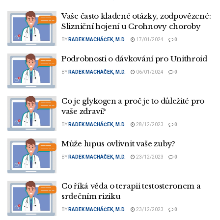
Vaše často kladené otázky, zodpovězené:
Slizniční hojení u Crohnovy choroby
BY
RADEK MACHÁČEK, M.D.
17/01/2024
0
Podrobnosti o dávkování pro Unithroid
BY
RADEK MACHÁČEK, M.D.
06/01/2024
0
Co je glykogen a proč je to důležité pro
vaše zdraví?
BY
RADEK MACHÁČEK, M.D.
28/12/2023
0
Může lupus ovlivnit vaše zuby?
BY
RADEK MACHÁČEK, M.D.
23/12/2023
0
Co říká věda o terapii testosteronem a
srdečním riziku
BY
RADEK MACHÁČEK, M.D.
23/12/2023
0