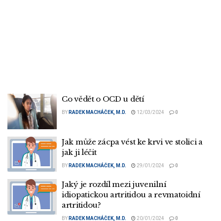
Co vědět o OCD u dětí
BY
RADEK MACHÁČEK, M.D.
12/03/2024
0
Jak může zácpa vést ke krvi ve stolici a
jak ji léčit
BY
RADEK MACHÁČEK, M.D.
29/01/2024
0
Jaký je rozdíl mezi juvenilní
idiopatickou artritidou a revmatoidní
artritidou?
BY
RADEK MACHÁČEK, M.D.
20/01/2024
0