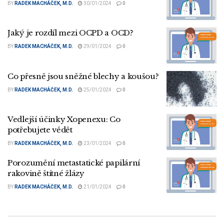
BY
RADEK MACHÁČEK, M.D.
30/01/2024
0
Jaký je rozdíl mezi OCPD a OCD?
BY
RADEK MACHÁČEK, M.D.
29/01/2024
0
Co přesně jsou sněžné blechy a koušou?
BY
RADEK MACHÁČEK, M.D.
25/01/2024
0
Vedlejší účinky Xopenexu: Co
potřebujete vědět
BY
RADEK MACHÁČEK, M.D.
23/01/2024
0
Porozumění metastatické papilární
rakovině štítné žlázy
BY
RADEK MACHÁČEK, M.D.
21/01/2024
0