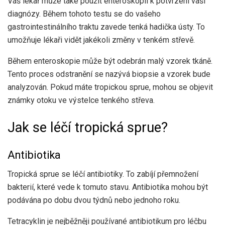
Váš lékař může také použít enteroskopii k potvrzení vaší
diagnózy. Během tohoto testu se do vašeho
gastrointestinálního traktu zavede tenká hadička ústy. To
umožňuje lékaři vidět jakékoli změny v tenkém střevě.
Během enteroskopie může být odebrán malý vzorek tkáně.
Tento proces odstranění se nazývá biopsie a vzorek bude
analyzován. Pokud máte tropickou sprue, mohou se objevit
známky otoku ve výstelce tenkého střeva.
Jak se léčí tropická sprue?
Antibiotika
Tropická sprue se léčí antibiotiky. To zabíjí přemnožení
bakterií, které vede k tomuto stavu. Antibiotika mohou být
podávána po dobu dvou týdnů nebo jednoho roku.
Tetracyklin je nejběžněji používané antibiotikum pro léčbu