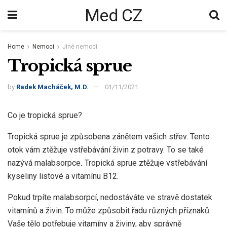
Med CZ
Home
Nemoci
Jiné nemoci
Tropická sprue
by
Radek Macháček, M.D.
01/11/2021
Co je tropická sprue?
Tropická sprue je způsobena zánětem vašich střev. Tento
otok vám ztěžuje vstřebávání živin z potravy. To se také
nazývá malabsorpce
.
Tropická sprue ztěžuje vstřebávání
kyseliny listové a vitamínu B12.
Pokud trpíte malabsorpcí, nedostáváte ve stravě dostatek
vitamínů a živin. To může způsobit řadu různých příznaků.
Vaše tělo potřebuje vitamíny a živiny, aby správně