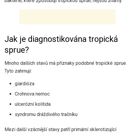
bakterie, které způsobují tropickou sprue, nejsou známy.
Jak je diagnostikována tropická
sprue?
Mnoho dalších stavů má příznaky podobné tropické sprue.
Tyto zahrnují:
giardióza
Crohnova nemoc
ulcerózní kolitida
syndromu dráždivého tračníku
Mezi další vzácnější stavy patří primární sklerotizující