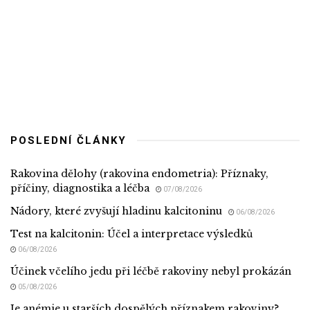
POSLEDNÍ ČLÁNKY
Rakovina dělohy (rakovina endometria): Příznaky,
příčiny, diagnostika a léčba
07/08/2026
Nádory, které zvyšují hladinu kalcitoninu
06/08/2026
Test na kalcitonin: Účel a interpretace výsledků
06/08/2026
Účinek včelího jedu při léčbě rakoviny nebyl prokázán
05/08/2026
Je anémie u starších dospělých příznakem rakoviny?