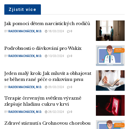
Zjistit více
Jak pomoci dětem narcistických rodičů
BY
RADEK MACHÁČEK, M.D.
18/03/2024
0
Podrobnosti o dávkování pro Wakix
BY
RADEK MACHÁČEK, M.D.
10/03/2024
0
Jeden malý krok: Jak mluvit a obhajovat
se během rané péče o rakovinu prsu
BY
RADEK MACHÁČEK, M.D.
09/03/2024
0
Terapie červeným světlem výrazně
zlepšuje hladinu cukru v krvi
BY
RADEK MACHÁČEK, M.D.
28/02/2024
0
Zdravé stárnutí s Crohnovou chorobou