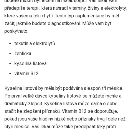
budete muset být léčeni na malabsorpci. Váš lékař vám
předepíše terapii, která nahradí vitamíny, živiny a elektrolyty,
které vašemu tělu chybí. Tento typ suplementace by měl
začít, jakmile budete diagnostikováni. Může vám být
poskytnuto:
tekutin a elektrolytů
žehlička
kyselina listová
vitamín B12
Kyselina listová by měla být podávána alespoň tři měsíce.
Po první velké dávce kyseliny listové se můžete rychle a
dramaticky zlepšit. Kyselina listová může sama o sobě
stačit ke zlepšení příznaků. Vitamin B12 se doporučuje,
pokud jsou vaše hladiny nízké nebo příznaky trvají déle než
čtyři měsíce. Váš lékař může také předepsat léky proti