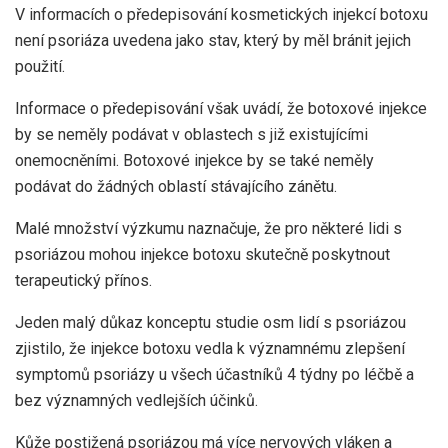
V informacích o předepisování kosmetických injekcí botoxu
není psoriáza uvedena jako stav, který by měl bránit jejich
použití.
Informace o předepisování však uvádí, že botoxové injekce
by se neměly podávat v oblastech s již existujícími
onemocněními. Botoxové injekce by se také neměly
podávat do žádných oblastí stávajícího zánětu.
Malé množství výzkumu naznačuje, že pro některé lidi s
psoriázou mohou injekce botoxu skutečně poskytnout
terapeutický přínos.
Jeden malý důkaz konceptu
studie
osm lidí s psoriázou
zjistilo, že injekce botoxu vedla k významnému zlepšení
symptomů psoriázy u všech účastníků 4 týdny po léčbě a
bez významných vedlejších účinků.
Kůže postižená psoriázou má více nervových vláken a