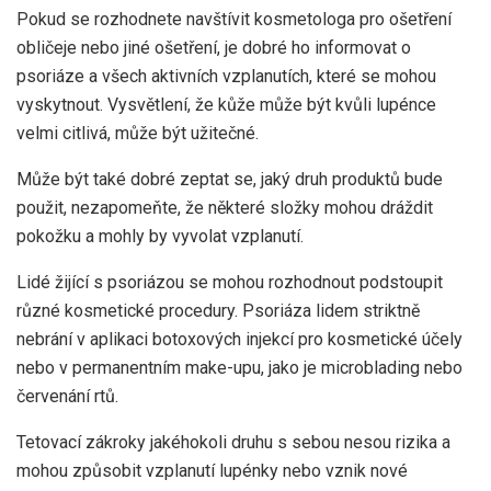
Pokud se rozhodnete navštívit kosmetologa pro ošetření
obličeje nebo jiné ošetření, je dobré ho informovat o
psoriáze a všech aktivních vzplanutích, které se mohou
vyskytnout. Vysvětlení, že kůže může být kvůli lupénce
velmi citlivá, může být užitečné.
Může být také dobré zeptat se, jaký druh produktů bude
použit, nezapomeňte, že některé složky mohou dráždit
pokožku a mohly by vyvolat vzplanutí.
Lidé žijící s psoriázou se mohou rozhodnout podstoupit
různé kosmetické procedury. Psoriáza lidem striktně
nebrání v aplikaci botoxových injekcí pro kosmetické účely
nebo v permanentním make-upu, jako je microblading nebo
červenání rtů.
Tetovací zákroky jakéhokoli druhu s sebou nesou rizika a
mohou způsobit vzplanutí lupénky nebo vznik nové