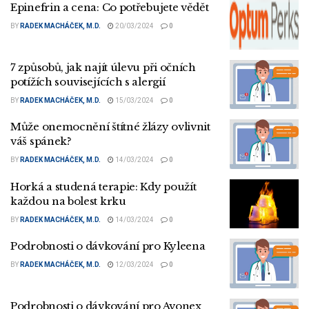
Epinefrin a cena: Co potřebujete vědět
BY
RADEK MACHÁČEK, M.D.
20/03/2024
0
7 způsobů, jak najít úlevu při očních
potížích souvisejících s alergií
BY
RADEK MACHÁČEK, M.D.
15/03/2024
0
Může onemocnění štítné žlázy ovlivnit
váš spánek?
BY
RADEK MACHÁČEK, M.D.
14/03/2024
0
Horká a studená terapie: Kdy použít
každou na bolest krku
BY
RADEK MACHÁČEK, M.D.
14/03/2024
0
Podrobnosti o dávkování pro Kyleena
BY
RADEK MACHÁČEK, M.D.
12/03/2024
0
Podrobnosti o dávkování pro Avonex