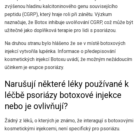
zvýšenou hladinu kalcitoninového genu souvisejícího
peptidu (CGRP), který hraje roli při zánětu.
Výzkum
naznačuje, že Botox inhibuje uvolňování CGRP, což může být
užitečné jako doplňková terapie pro lidi s psoriázou.
Na druhou stranu bylo
hlášeno
že se v místě botoxových
injekcí vytvořila lupénka. Informace o předepisování
kosmetických injekcí Botoxu uvádí, že možným nežádoucím
účinkem je erupce psoriázy.
Narušují některé léky používané k
léčbě psoriázy botoxové injekce
nebo je ovlivňují?
Žádný z léků, o kterých je známo, že interagují s botoxovými
kosmetickými injekcemi, není specifický pro psoriázu.