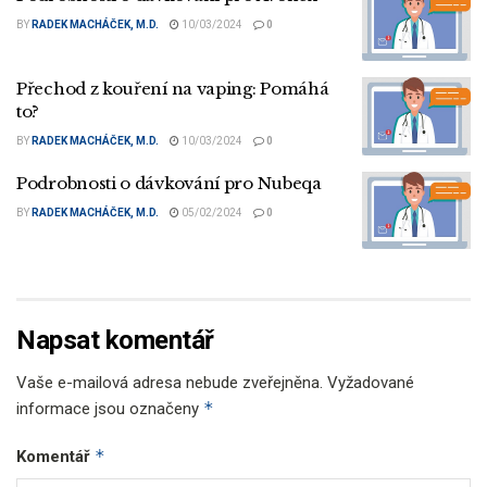
BY
RADEK MACHÁČEK, M.D.
10/03/2024
0
Přechod z kouření na vaping: Pomáhá
to?
BY
RADEK MACHÁČEK, M.D.
10/03/2024
0
Podrobnosti o dávkování pro Nubeqa
BY
RADEK MACHÁČEK, M.D.
05/02/2024
0
Napsat komentář
Vaše e-mailová adresa nebude zveřejněna.
Vyžadované
*
informace jsou označeny
*
Komentář