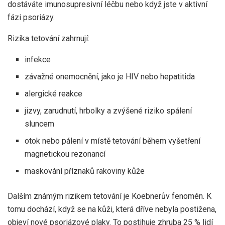
dostáváte imunosupresivní léčbu nebo když jste v aktivní
fázi psoriázy.
Rizika tetování zahrnují:
infekce
závažné onemocnění, jako je HIV nebo hepatitida
alergické reakce
jizvy, zarudnutí, hrbolky a zvýšené riziko spálení
sluncem
otok nebo pálení v místě tetování během vyšetření
magnetickou rezonancí
maskování příznaků rakoviny kůže
Dalším známým rizikem tetování je
Koebnerův fenomén
. K
tomu dochází, když se na kůži, která dříve nebyla postižena,
objeví nové psoriázové plaky. To postihuje zhruba 25 % lidí