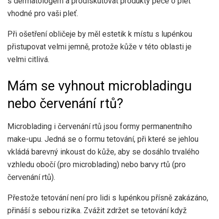
s dermatologem a prodiskutovat produkty péče o pleť
vhodné pro vaši pleť.
Při ošetření obličeje by měl estetik k místu s lupénkou
přistupovat velmi jemně, protože kůže v této oblasti je
velmi citlivá.
Mám se vyhnout microbladingu
nebo červenání rtů?
Microblading i červenání rtů jsou formy permanentního
make-upu. Jedná se o formu tetování, při které se jehlou
vkládá barevný inkoust do kůže, aby se dosáhlo trvalého
vzhledu obočí (pro microblading) nebo barvy rtů (pro
červenání rtů).
Přestože tetování není pro lidi s lupénkou přísně zakázáno,
přináší s sebou rizika. Zvážit
zdržet se tetování
když