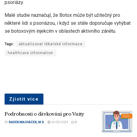
psoriázy.
Malé studie naznačují, že Botox může být užitečný pro
některé lidi s psoriázou, i když se stále doporučuje vyhýbat
se botoxovým injekcím v oblastech aktivního zánětu.
Tags:
aktualizovat lékařské informace
healthcare information
Zjistit více
Podrobnosti o dávkování pro Vuity
BY
RADEK MACHÁČEK, M.D.
24/03/2024
0