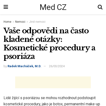
Med CZ
Home
Nemoci
Jiné nemoci
Vaše odpovědi na často
kladené otázky:
Kosmetické procedury a
psoriáza
by
Radek Macháček, M.D.
26/03/2024
Lidé žijící s psoriázou se mohou rozhodnout podstoupit
kosmetické procedury, jako je botox, permanentní make-up