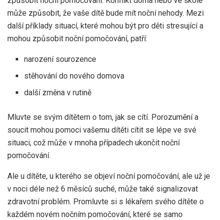
způsobit noční pomočování. Konflikt doma nebo ve škole
může způsobit, že vaše dítě bude mít noční nehody. Mezi
další příklady situací, které mohou být pro děti stresující a
mohou způsobit noční pomočování, patří:
narození sourozence
stěhování do nového domova
další změna v rutině
Mluvte se svým dítětem o tom, jak se cítí. Porozumění a
soucit mohou pomoci vašemu dítěti cítit se lépe ve své
situaci, což může v mnoha případech ukončit noční
pomočování.
Ale u dítěte, u kterého se objeví noční pomočování, ale už je
v noci déle než 6 měsíců suché, může také signalizovat
zdravotní problém. Promluvte si s lékařem svého dítěte o
každém novém nočním pomočování, které se samo