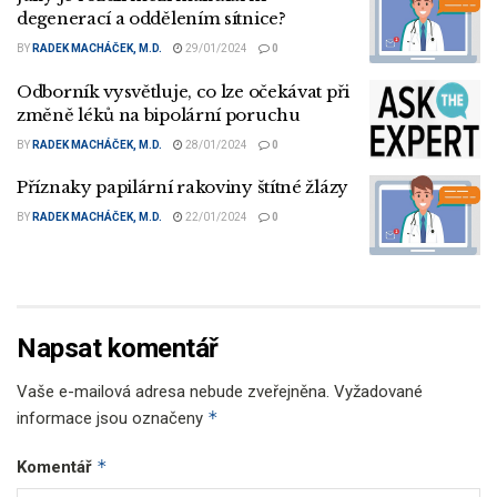
degenerací a oddělením sítnice?
BY
RADEK MACHÁČEK, M.D.
29/01/2024
0
Odborník vysvětluje, co lze očekávat při
změně léků na bipolární poruchu
BY
RADEK MACHÁČEK, M.D.
28/01/2024
0
Příznaky papilární rakoviny štítné žlázy
BY
RADEK MACHÁČEK, M.D.
22/01/2024
0
Napsat komentář
Vaše e-mailová adresa nebude zveřejněna.
Vyžadované
*
informace jsou označeny
*
Komentář