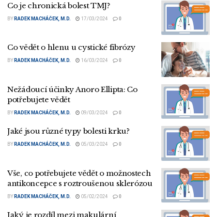
Co je chronická bolest TMJ?
BY
RADEK MACHÁČEK, M.D.
17/03/2024
0
Co vědět o hlenu u cystické fibrózy
BY
RADEK MACHÁČEK, M.D.
16/03/2024
0
Nežádoucí účinky Anoro Ellipta: Co
potřebujete vědět
BY
RADEK MACHÁČEK, M.D.
09/03/2024
0
Jaké jsou různé typy bolesti krku?
BY
RADEK MACHÁČEK, M.D.
05/03/2024
0
Vše, co potřebujete vědět o možnostech
antikoncepce s roztroušenou sklerózou
BY
RADEK MACHÁČEK, M.D.
05/02/2024
0
Jaký je rozdíl mezi makulární