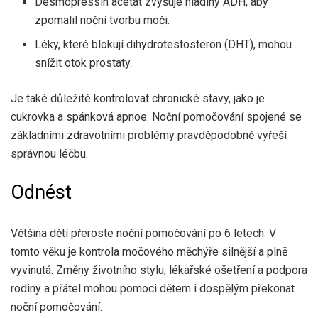
Desmopressin acetát zvyšuje hladiny ADH, aby
zpomalil noční tvorbu moči.
Léky, které blokují dihydrotestosteron (DHT), mohou
snížit otok prostaty.
Je také důležité kontrolovat chronické stavy, jako je
cukrovka a spánková apnoe. Noční pomočování spojené se
základními zdravotními problémy pravděpodobně vyřeší
správnou léčbu.
Odnést
Většina dětí přeroste noční pomočování
po 6 letech
. V
tomto věku je kontrola močového měchýře silnější a plně
vyvinutá. Změny životního stylu, lékařské ošetření a podpora
rodiny a přátel mohou pomoci dětem i dospělým překonat
noční pomočování.