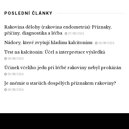
POSLEDNÍ ČLÁNKY
Rakovina dělohy (rakovina endometria): Příznaky,
příčiny, diagnostika a léčba
07/08/2026
Nádory, které zvyšují hladinu kalcitoninu
06/08/2026
Test na kalcitonin: Účel a interpretace výsledků
06/08/2026
Účinek včelího jedu při léčbě rakoviny nebyl prokázán
05/08/2026
Je anémie u starších dospělých příznakem rakoviny?
04/08/2026