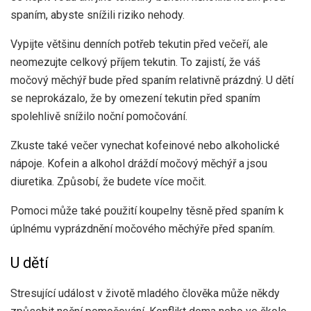
spaním, abyste snížili riziko nehody.
Vypijte většinu denních potřeb tekutin před večeří, ale
neomezujte celkový příjem tekutin. To zajistí, že váš
močový měchýř bude před spaním relativně prázdný. U dětí
se neprokázalo, že by omezení tekutin před spaním
spolehlivě snížilo noční pomočování.
Zkuste také večer vynechat kofeinové nebo alkoholické
nápoje. Kofein a alkohol dráždí močový měchýř a jsou
diuretika. Způsobí, že budete více močit.
Pomoci může také použití koupelny těsně před spaním k
úplnému vyprázdnění močového měchýře před spaním.
U dětí
Stresující událost v životě mladého člověka může někdy