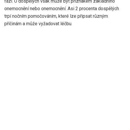
fází. U dospělých však může být příznakem základního
onemocnění nebo onemocnění. Asi 2 procenta dospělých
trpí nočním pomočováním, které lze připsat různým
příčinám a může vyžadovat léčbu.