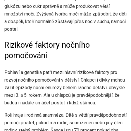
glukózu nebo cukr správně a může produkovat větší
množství moči. Zvýšená tvorba moči může způsobit, že děti
a dospělí, kteří normálně zůstávají přes noc v suchu, namočí
postel.
Rizikové faktory nočního
pomočování
Pohlaví a genetika patří mezi hlavní rizikové faktory pro
rozvoj nočního pomočování v dětství. Chlapci i dívky mohou
zažít epizody noční enurézy během raného dětství, obvykle
mezi 3. a 5. rokem. Ale u chlapců je pravděpodobnější, že
budou i nadále smáčet postel, i když stárnou.
Roli hraje i rodinná anamnéza. Dítě s větší pravděpodobností
pomočí postel, pokud má rodič, sourozenec nebo jiný člen
rodiny stejný problém. Šance jsou
70 procent
pokud oba