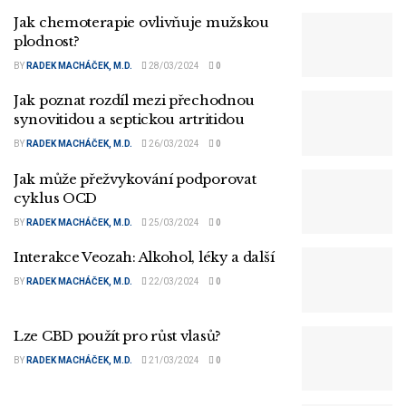
Jak chemoterapie ovlivňuje mužskou
plodnost?
BY
RADEK MACHÁČEK, M.D.
28/03/2024
0
Jak poznat rozdíl mezi přechodnou
synovitidou a septickou artritidou
BY
RADEK MACHÁČEK, M.D.
26/03/2024
0
Jak může přežvykování podporovat
cyklus OCD
BY
RADEK MACHÁČEK, M.D.
25/03/2024
0
Interakce Veozah: Alkohol, léky a další
BY
RADEK MACHÁČEK, M.D.
22/03/2024
0
Lze CBD použít pro růst vlasů?
BY
RADEK MACHÁČEK, M.D.
21/03/2024
0