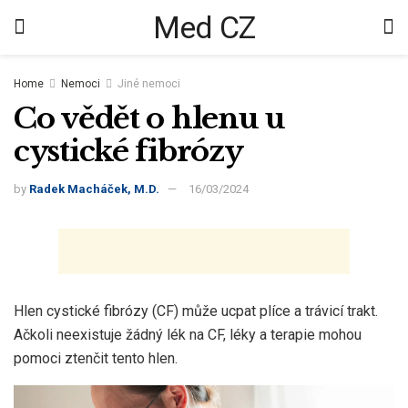
Med CZ
Home
Nemoci
Jiné nemoci
Co vědět o hlenu u
cystické fibrózy
by
Radek Macháček, M.D.
16/03/2024
Hlen cystické fibrózy (CF) může ucpat plíce a trávicí trakt.
Ačkoli neexistuje žádný lék na CF, léky a terapie mohou
pomoci ztenčit tento hlen.