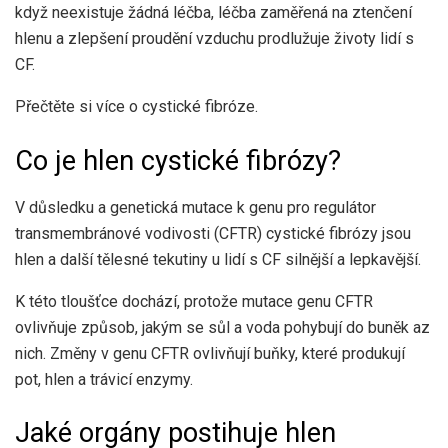
když neexistuje žádná léčba, léčba zaměřená na ztenčení
hlenu a zlepšení proudění vzduchu prodlužuje životy lidí s
CF.
Přečtěte si více o cystické fibróze.
Co je hlen cystické fibrózy?
V důsledku a
genetická mutace
k genu pro regulátor
transmembránové vodivosti (CFTR) cystické fibrózy jsou
hlen a další tělesné tekutiny u lidí s CF silnější a lepkavější.
K této tloušťce dochází, protože mutace genu CFTR
ovlivňuje způsob, jakým se sůl a voda pohybují do buněk az
nich. Změny v genu CFTR ovlivňují buňky, které produkují
pot, hlen a trávicí enzymy.
Jaké orgány postihuje hlen