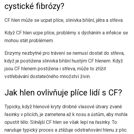
cystické fibrózy?
CF hlen
může se ucpat
plíce, slinivka břišní, játra a střeva.
Když CF hlen ucpe plíce, problémy s dýcháním a infekce se
mohou stát problémem.
Enzymy nezbytné pro trávení se nemusí dostat do střeva,
když
je postižena slinivka břišní
hustým CF hlenem. Když
jsou CF hlenem postižena i střeva, může to ztížit
vstřebávání dostatečného množství živin.
Jak hlen ovlivňuje plíce lidí s CF?
Typicky, když
hlenové kryty
drobné vlasové útvary zvané
řasinky v plicích, je zametena až k nosu a ústům, aby mohla
opustit tělo. Silnější CF hlen se však lepí na řasinky. To
narušuje typický proces a ztěžuje odstraňování hlenu z plic.