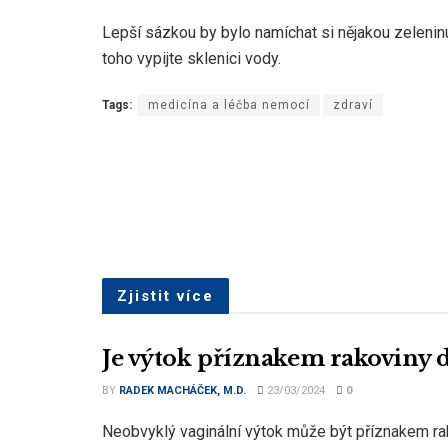
Lepší sázkou by bylo namíchat si nějakou zelenin
toho vypijte sklenici vody.
Tags:
medicína a léčba nemocí
zdraví
Zjistit více
Je výtok příznakem rakoviny 
BY
RADEK MACHÁČEK, M.D.
23/03/2024
0
Neobvyklý vaginální výtok může být příznakem rak