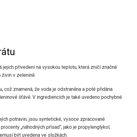
rátu
jejich přivedení na vysokou teplotu, která zničí značné
živin v zelenině.
tu, což znamená, že voda je odstraněna a poté přidána
leninové šťávě. V ingrediencích je také uvedeno pochybné
ných potravin, jsou syntetické, vysoce zpracované
procenty „náhodných přísad“, jako je propylenglykol,
nemusí být uvedena ve složkách.