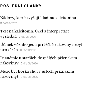
POSLEDNÍ ČLÁNKY
Nádory, které zvyšují hladinu kalcitoninu
06/08/2026
Test na kalcitonin: Účel a interpretace
výsledků
06/08/2026
Účinek včelího jedu při léčbě rakoviny nebyl
prokázán
05/08/2026
Je anémie u starších dospělých příznakem
rakoviny?
04/08/2026
Může být hořká chuť v ústech příznakem
rakoviny?
03/08/2026