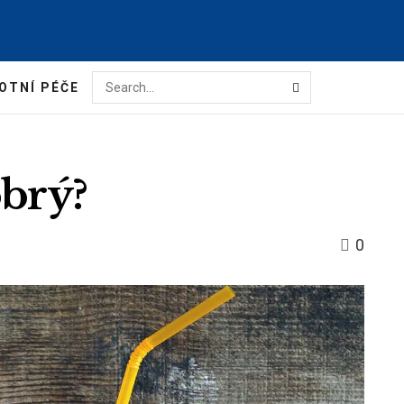
OTNÍ PÉČE
obrý?
0