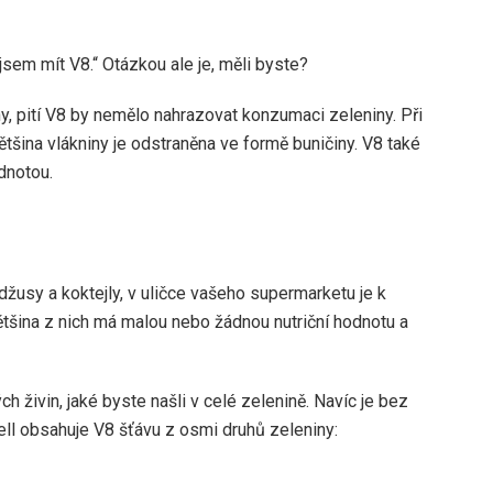
sem mít V8.“ Otázkou ale je, měli byste?
, pití V8 by nemělo nahrazovat konzumaci zeleniny. Při
ětšina vlákniny je odstraněna ve formě buničiny. V8 také
dnotou.
žusy a koktejly, v uličce vašeho supermarketu je k
tšina z nich má malou nebo žádnou nutriční hodnotu a
 živin, jaké byste našli v celé zelenině. Navíc je bez
l obsahuje V8 šťávu z osmi druhů zeleniny: