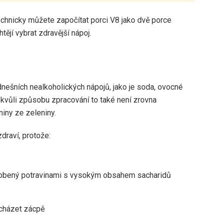
echnicky můžete započítat porci V8 jako dvě porce
tějí vybrat zdravější nápoj.
 dnešních nealkoholických nápojů, jako je soda, ovocné
 kvůli způsobu zpracování to také není zrovna
niny ze zeleniny.
zdraví, protože:
ůsobený potravinami s vysokým obsahem sacharidů
dcházet zácpě