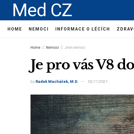
Med CZ
HOME
NEMOCI
INFORMACE O LÉCÍCH
ZDRAV
Home
Nemoci
Jiné nemoci
Je pro vás V8 d
by
Radek Macháček, M.D.
03/11/2021