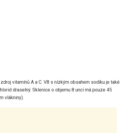
 zdroj vitamínů A a C. V8 s nízkým obsahem sodíku je také
chlorid draselný. Sklenice o objemu 8 uncí má pouze 45
m vlákniny).