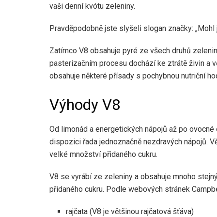
vaši denní kvótu zeleniny.
Pravděpodobně jste slyšeli slogan značky: „Mohl j
Zatímco V8 obsahuje pyré ze všech druhů zeleniny
pasterizačním procesu dochází ke ztrátě živin a v
obsahuje některé přísady s pochybnou nutriční ho
Výhody V8
Od limonád a energetických nápojů až po ovocné d
dispozici řada jednoznačně nezdravých nápojů. Vě
velké množství přidaného cukru.
V8 se vyrábí ze zeleniny a obsahuje mnoho stejných
přidaného cukru. Podle webových stránek Campbel
rajčata (V8 je většinou rajčatová šťáva)