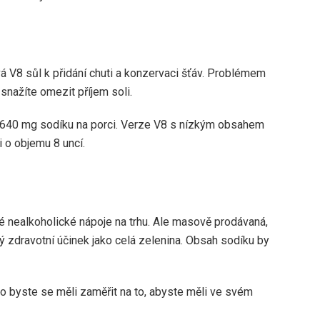
á V8 sůl k přidání chuti a konzervaci šťáv. Problémem
nažíte omezit příjem soli.
 640 mg sodíku na porci. Verze V8 s nízkým obsahem
 o objemu 8 uncí.
né nealkoholické nápoje na trhu. Ale masově prodávaná,
 zdravotní účinek jako celá zelenina. Obsah sodíku by
sto byste se měli zaměřit na to, abyste měli ve svém