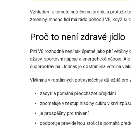
Vzhledem k tomuto nutričnímu profilu a protože t
zeleniny, mnoho lidí má rádo pohodlí V8, když si ch
Proč to není zdravé jídlo
Pití V8 rozhodně není tak špatné jako pití většiny
džusy, sportovní nápoje a energetické nápoje. Ale
superpotravina. Jednak je odstraněna většina vlák
Vláknina v rostlinných potravinách je důležitá pro 
zasytí a pomáhá předcházet přejídání
zpomaluje vzestup hladiny cukru v krvi zp
je prospěšný pro trávení
podporuje pravidelnou stolici a pomáhá pře