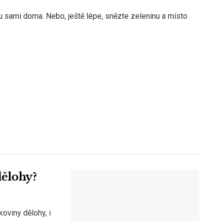
u sami doma. Nebo, ještě lépe, snězte zeleninu a místo
dělohy?
oviny dělohy, i