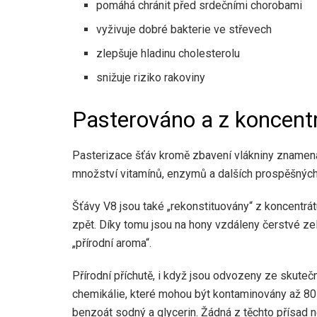
pomáhá chránit před srdečními chorobami
vyživuje dobré bakterie ve střevech
zlepšuje hladinu cholesterolu
snižuje riziko rakoviny
Pasterováno a z koncent
Pasterizace šťáv kromě zbavení vlákniny znamená 
množství vitamínů, enzymů a dalších prospěšných 
Šťávy V8 jsou také „rekonstituovány“ z koncentrá
zpět. Díky tomu jsou na hony vzdáleny čerstvé ze
„přírodní aroma“.
Přírodní příchutě, i když jsou odvozeny ze skuteč
chemikálie, které mohou být kontaminovány až 80 
benzoát sodný a glycerin. Žádná z těchto přísad 